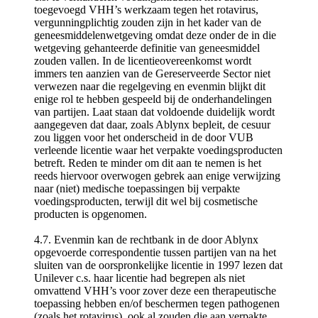
toegevoegd VHH’s werkzaam tegen het rotavirus,
vergunningplichtig zouden zijn in het kader van de
geneesmiddelenwetgeving omdat deze onder de in die
wetgeving gehanteerde definitie van geneesmiddel
zouden vallen. In de licentieovereenkomst wordt
immers ten aanzien van de Gereserveerde Sector niet
verwezen naar die regelgeving en evenmin blijkt dit
enige rol te hebben gespeeld bij de onderhandelingen
van partijen. Laat staan dat voldoende duidelijk wordt
aangegeven dat daar, zoals Ablynx bepleit, de cesuur
zou liggen voor het onderscheid in de door VUB
verleende licentie waar het verpakte voedingsproducten
betreft. Reden te minder om dit aan te nemen is het
reeds hiervoor overwogen gebrek aan enige verwijzing
naar (niet) medische toepassingen bij verpakte
voedingsproducten, terwijl dit wel bij cosmetische
producten is opgenomen.
4.7. Evenmin kan de rechtbank in de door Ablynx
opgevoerde correspondentie tussen partijen van na het
sluiten van de oorspronkelijke licentie in 1997 lezen dat
Unilever c.s. haar licentie had begrepen als niet
omvattend VHH’s voor zover deze een therapeutische
toepassing hebben en/of beschermen tegen pathogenen
(zoals het rotavirus), ook al zouden die aan verpakte