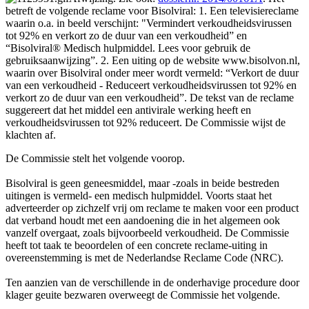
betreft de volgende reclame voor Bisolviral: 1. Een televisiereclame
waarin o.a. in beeld verschijnt: "Vermindert verkoudheidsvirussen
tot 92% en verkort zo de duur van een verkoudheid” en
“Bisolviral® Medisch hulpmiddel. Lees voor gebruik de
gebruiksaanwijzing”. 2. Een uiting op de website www.bisolvon.nl,
waarin over Bisolviral onder meer wordt vermeld: “Verkort de duur
van een verkoudheid - Reduceert verkoudheidsvirussen tot 92% en
verkort zo de duur van een verkoudheid”. De tekst van de reclame
suggereert dat het middel een antivirale werking heeft en
verkoudheidsvirussen tot 92% reduceert. De Commissie wijst de
klachten af.
De Commissie stelt het volgende voorop.
Bisolviral is geen geneesmiddel, maar -zoals in beide bestreden
uitingen is vermeld- een medisch hulpmiddel. Voorts staat het
adverteerder op zichzelf vrij om reclame te maken voor een product
dat verband houdt met een aandoening die in het algemeen ook
vanzelf overgaat, zoals bijvoorbeeld verkoudheid. De Commissie
heeft tot taak te beoordelen of een concrete reclame-uiting in
overeenstemming is met de Nederlandse Reclame Code (NRC).
Ten aanzien van de verschillende in de onderhavige procedure door
klager geuite bezwaren overweegt de Commissie het volgende.