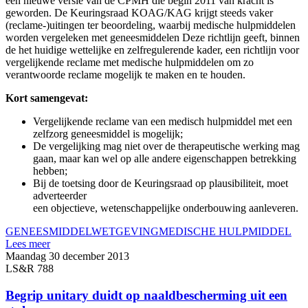
een nieuwe versie van de CPMH die begin 2011 van kracht is
geworden. De Keuringsraad KOAG/KAG krijgt steeds vaker
(reclame-)uitingen ter beoordeling, waarbij medische hulpmiddelen
worden vergeleken met geneesmiddelen Deze richtlijn geeft, binnen
de het huidige wettelijke en zelfregulerende kader, een richtlijn voor
vergelijkende reclame met medische hulpmiddelen om zo
verantwoorde reclame mogelijk te maken en te houden.
Kort samengevat:
Vergelijkende reclame van een medisch hulpmiddel met een
zelfzorg geneesmiddel is mogelijk;
De vergelijking mag niet over de therapeutische werking mag
gaan, maar kan wel op alle andere eigenschappen betrekking
hebben;
Bij de toetsing door de Keuringsraad op plausibiliteit, moet
adverteerder
een objectieve, wetenschappelijke onderbouwing aanleveren.
GENEESMIDDEL
WETGEVING
MEDISCHE HULPMIDDEL
Lees meer
Maandag 30 december 2013
LS&R 788
Begrip unitary duidt op naaldbescherming uit een