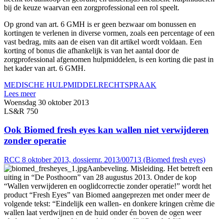
bij de keuze waarvan een zorgprofessional een rol speelt.
Op grond van art. 6 GMH is er geen bezwaar om bonussen en
kortingen te verlenen in diverse vormen, zoals een percentage of een
vast bedrag, mits aan de eisen van dit artikel wordt voldaan. Een
korting of bonus die afhankelijk is van het aantal door de
zorgprofessional afgenomen hulpmiddelen, is een korting die past in
het kader van art. 6 GMH.
MEDISCHE HULPMIDDEL
RECHTSPRAAK
Lees meer
Woensdag 30 oktober 2013
LS&R 750
Ook Biomed fresh eyes kan wallen niet verwijderen
zonder operatie
RCC 8 oktober 2013, dossiernr. 2013/00713 (Biomed fresh eyes)
Aanbeveling. Misleiding. Het betreft een
uiting in “De Posthoorn” van 28 augustus 2013. Onder de kop
“Wallen verwijderen en ooglidcorrectie zonder operatie!” wordt het
product “Fresh Eyes” van Biomed aangeprezen met onder meer de
volgende tekst: “Eindelijk een wallen- en donkere kringen crème die
wallen laat verdwijnen en de huid onder én boven de ogen weer