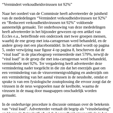
“Vermindert verkoudheidsvirussen tot 92%”
Naar het oordeel van de Commissie heeft adverteerder de juistheid
van de mededelingen “Vermindert verkoudheidsvirussen tot 92%”
en “Reduceert verkoudheidsvirussen tot 92%” voldoende
aannemelijk gemaakt. Ter onderbouwing van deze mededelingen
heeft adverteerder in het bijzonder gewezen op een artikel van
Eccles e.a., betreffende een onderzoek met twee groepen mensen,
waarbij de ene groep met iota-carrageenan werd behandeld, en de
andere groep met een placebomiddel. In het artikel wordt op pagina
5, onder verwijzing naar figuur 4 op pagina 8, beschreven dat de
“viral load” in de placebogroep vermeerderde met 579%, terwijl de
“viral load” in de groep die met iota-carrageenan werd behandeld,
verminderde met 92%. Ter vergadering heeft adverteerder deze
vermindering nader toegelicht in die zin dat het enerzijds gaat om
een vermindering van de virusvermenigvuldiging en anderzijds om
een vermindering van het aantal virussen in de neusholte, omdat er
sprake is van een fysiologische zoutoplossing die ervoor zorgt dat de
virussen in de neus wegspoelen naar de keelholte, waarna de
virussen in de maag door maagsappen onschadelijk worden
gemaakt.
In de onderhavige procedure is discussie ontstaan over de betekenis
van “viral load”. Adverteerder vertaalt dit begrip als “virusbelasting”