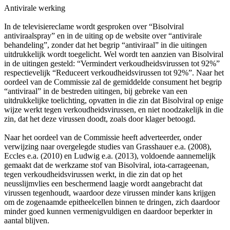
Antivirale werking
In de televisiereclame wordt gesproken over “Bisolviral
antiviraalspray” en in de uiting op de website over “antivirale
behandeling”, zonder dat het begrip “antiviraal” in die uitingen
uitdrukkelijk wordt toegelicht. Wel wordt ten aanzien van Bisolviral
in de uitingen gesteld: “Vermindert verkoudheidsvirussen tot 92%”
respectievelijk “Reduceert verkoudheidsvirussen tot 92%”. Naar het
oordeel van de Commissie zal de gemiddelde consument het begrip
“antiviraal” in de bestreden uitingen, bij gebreke van een
uitdrukkelijke toelichting, opvatten in die zin dat Bisolviral op enige
wijze werkt tegen verkoudheidsvirussen, en niet noodzakelijk in die
zin, dat het deze virussen doodt, zoals door klager betoogd.
Naar het oordeel van de Commissie heeft adverteerder, onder
verwijzing naar overgelegde studies van Grasshauer e.a. (2008),
Eccles e.a. (2010) en Ludwig e.a. (2013), voldoende aannemelijk
gemaakt dat de werkzame stof van Bisolviral, iota-carrageenan,
tegen verkoudheidsvirussen werkt, in die zin dat op het
neusslijmvlies een beschermend laagje wordt aangebracht dat
virussen tegenhoudt, waardoor deze virussen minder kans krijgen
om de zogenaamde epitheelcellen binnen te dringen, zich daardoor
minder goed kunnen vermenigvuldigen en daardoor beperkter in
aantal blijven.