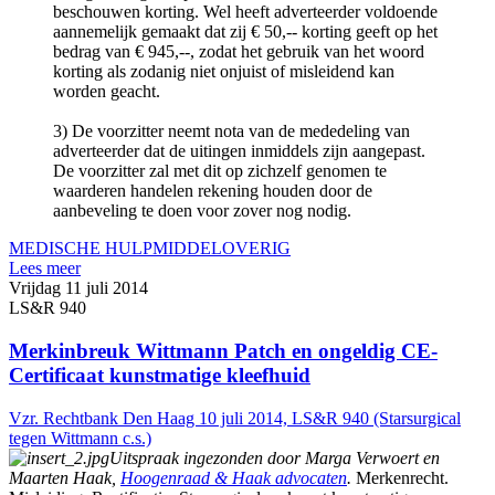
beschouwen korting. Wel heeft adverteerder voldoende
aannemelijk gemaakt dat zij € 50,-- korting geeft op het
bedrag van € 945,--, zodat het gebruik van het woord
korting als zodanig niet onjuist of misleidend kan
worden geacht.
3) De voorzitter neemt nota van de mededeling van
adverteerder dat de uitingen inmiddels zijn aangepast.
De voorzitter zal met dit op zichzelf genomen te
waarderen handelen rekening houden door de
aanbeveling te doen voor zover nog nodig.
MEDISCHE HULPMIDDEL
OVERIG
Lees meer
Vrijdag 11 juli 2014
LS&R 940
Merkinbreuk Wittmann Patch en ongeldig CE-
Certificaat kunstmatige kleefhuid
Vzr. Rechtbank Den Haag 10 juli 2014, LS&R 940 (Starsurgical
tegen Wittmann c.s.)
Uitspraak ingezonden door Marga Verwoert en
Maarten Haak,
Hoogenraad & Haak advocaten
.
Merkenrecht.