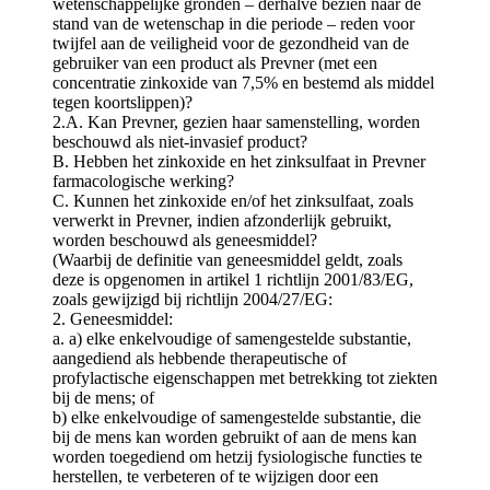
wetenschappelijke gronden – derhalve bezien naar de
stand van de wetenschap in die periode – reden voor
twijfel aan de veiligheid voor de gezondheid van de
gebruiker van een product als Prevner (met een
concentratie zinkoxide van 7,5% en bestemd als middel
tegen koortslippen)?
2.A. Kan Prevner, gezien haar samenstelling, worden
beschouwd als niet-invasief product?
B. Hebben het zinkoxide en het zinksulfaat in Prevner
farmacologische werking?
C. Kunnen het zinkoxide en/of het zinksulfaat, zoals
verwerkt in Prevner, indien afzonderlijk gebruikt,
worden beschouwd als geneesmiddel?
(Waarbij de definitie van geneesmiddel geldt, zoals
deze is opgenomen in artikel 1 richtlijn 2001/83/EG,
zoals gewijzigd bij richtlijn 2004/27/EG:
2. Geneesmiddel:
a. a) elke enkelvoudige of samengestelde substantie,
aangediend als hebbende therapeutische of
profylactische eigenschappen met betrekking tot ziekten
bij de mens; of
b) elke enkelvoudige of samengestelde substantie, die
bij de mens kan worden gebruikt of aan de mens kan
worden toegediend om hetzij fysiologische functies te
herstellen, te verbeteren of te wijzigen door een