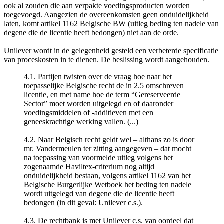
ook al zouden die aan verpakte voedingsproducten worden
toegevoegd. Aangezien de overeenkomsten geen onduidelijkheid
laten, komt artikel 1162 Belgische BW (uitleg beding ten nadele van
degene die de licentie heeft bedongen) niet aan de orde.
Unilever wordt in de gelegenheid gesteld een verbeterde specificatie
van proceskosten in te dienen. De beslissing wordt aangehouden.
4.1. Partijen twisten over de vraag hoe naar het
toepasselijke Belgische recht de in 2.5 omschreven
licentie, en met name hoe de term “Gereserveerde
Sector” moet worden uitgelegd en of daaronder
voedingsmiddelen of -additieven met een
geneeskrachtige werking vallen. (...)
4.2. Naar Belgisch recht geldt wel – althans zo is door
mr. Vandermeulen ter zitting aangegeven – dat mocht
na toepassing van voormelde uitleg volgens het
zogenaamde Haviltex-criterium nog altijd
onduidelijkheid bestaan, volgens artikel 1162 van het
Belgische Burgerlijke Wetboek het beding ten nadele
wordt uitgelegd van degene die de licentie heeft
bedongen (in dit geval: Unilever c.s.).
4.3. De rechtbank is met Unilever c.s. van oordeel dat