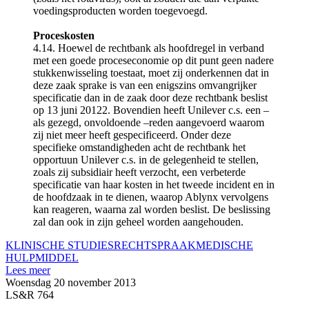
voedingsproducten worden toegevoegd.
Proceskosten
4.14. Hoewel de rechtbank als hoofdregel in verband
met een goede proceseconomie op dit punt geen nadere
stukkenwisseling toestaat, moet zij onderkennen dat in
deze zaak sprake is van een enigszins omvangrijker
specificatie dan in de zaak door deze rechtbank beslist
op 13 juni 20122. Bovendien heeft Unilever c.s. een –
als gezegd, onvoldoende –reden aangevoerd waarom
zij niet meer heeft gespecificeerd. Onder deze
specifieke omstandigheden acht de rechtbank het
opportuun Unilever c.s. in de gelegenheid te stellen,
zoals zij subsidiair heeft verzocht, een verbeterde
specificatie van haar kosten in het tweede incident en in
de hoofdzaak in te dienen, waarop Ablynx vervolgens
kan reageren, waarna zal worden beslist. De beslissing
zal dan ook in zijn geheel worden aangehouden.
KLINISCHE STUDIES
RECHTSPRAAK
MEDISCHE
HULPMIDDEL
Lees meer
Woensdag 20 november 2013
LS&R 764