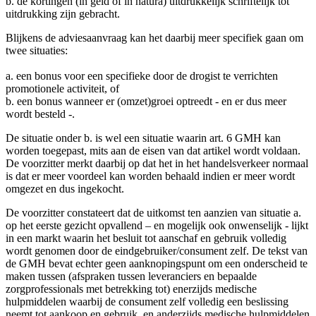
b. de kortingen (in geld of in natura) uitdrukkelijk schriftelijk tot
uitdrukking zijn gebracht.
Blijkens de adviesaanvraag kan het daarbij meer specifiek gaan om
twee situaties:
a. een bonus voor een specifieke door de drogist te verrichten
promotionele activiteit, of
b. een bonus wanneer er (omzet)groei optreedt - en er dus meer
wordt besteld -.
De situatie onder b. is wel een situatie waarin art. 6 GMH kan
worden toegepast, mits aan de eisen van dat artikel wordt voldaan.
De voorzitter merkt daarbij op dat het in het handelsverkeer normaal
is dat er meer voordeel kan worden behaald indien er meer wordt
omgezet en dus ingekocht.
De voorzitter constateert dat de uitkomst ten aanzien van situatie a.
op het eerste gezicht opvallend – en mogelijk ook onwenselijk - lijkt
in een markt waarin het besluit tot aanschaf en gebruik volledig
wordt genomen door de eindgebruiker/consument zelf. De tekst van
de GMH bevat echter geen aanknopingspunt om een onderscheid te
maken tussen (afspraken tussen leveranciers en bepaalde
zorgprofessionals met betrekking tot) enerzijds medische
hulpmiddelen waarbij de consument zelf volledig een beslissing
neemt tot aankoop en gebruik, en anderzijds medische hulpmiddelen