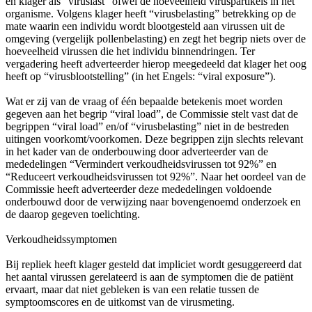
en klager als “viruslast” ofwel de hoeveelheid viruspartikels in het
organisme. Volgens klager heeft “virusbelasting” betrekking op de
mate waarin een individu wordt blootgesteld aan virussen uit de
omgeving (vergelijk pollenbelasting) en zegt het begrip niets over de
hoeveelheid virussen die het individu binnendringen. Ter
vergadering heeft adverteerder hierop meegedeeld dat klager het oog
heeft op “virusblootstelling” (in het Engels: “viral exposure”).
Wat er zij van de vraag of één bepaalde betekenis moet worden
gegeven aan het begrip “viral load”, de Commissie stelt vast dat de
begrippen “viral load” en/of “virusbelasting” niet in de bestreden
uitingen voorkomt/voorkomen. Deze begrippen zijn slechts relevant
in het kader van de onderbouwing door adverteerder van de
mededelingen “Vermindert verkoudheidsvirussen tot 92%” en
“Reduceert verkoudheidsvirussen tot 92%”. Naar het oordeel van de
Commissie heeft adverteerder deze mededelingen voldoende
onderbouwd door de verwijzing naar bovengenoemd onderzoek en
de daarop gegeven toelichting.
Verkoudheidssymptomen
Bij repliek heeft klager gesteld dat impliciet wordt gesuggereerd dat
het aantal virussen gerelateerd is aan de symptomen die de patiënt
ervaart, maar dat niet gebleken is van een relatie tussen de
symptoomscores en de uitkomst van de virusmeting.