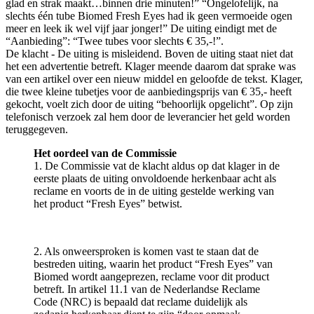
glad en strak maakt…binnen drie minuten!” “Ongelofelijk, na
slechts één tube Biomed Fresh Eyes had ik geen vermoeide ogen
meer en leek ik wel vijf jaar jonger!” De uiting eindigt met de
“Aanbieding”: “Twee tubes voor slechts € 35,-!”.
De klacht - De uiting is misleidend. Boven de uiting staat niet dat
het een advertentie betreft. Klager meende daarom dat sprake was
van een artikel over een nieuw middel en geloofde de tekst. Klager,
die twee kleine tubetjes voor de aanbiedingsprijs van € 35,- heeft
gekocht, voelt zich door de uiting “behoorlijk opgelicht”. Op zijn
telefonisch verzoek zal hem door de leverancier het geld worden
teruggegeven.
Het oordeel van de Commissie
1. De Commissie vat de klacht aldus op dat klager in de
eerste plaats de uiting onvoldoende herkenbaar acht als
reclame en voorts de in de uiting gestelde werking van
het product “Fresh Eyes” betwist.
2. Als onweersproken is komen vast te staan dat de
bestreden uiting, waarin het product “Fresh Eyes” van
Biomed wordt aangeprezen, reclame voor dit product
betreft. In artikel 11.1 van de Nederlandse Reclame
Code (NRC) is bepaald dat reclame duidelijk als