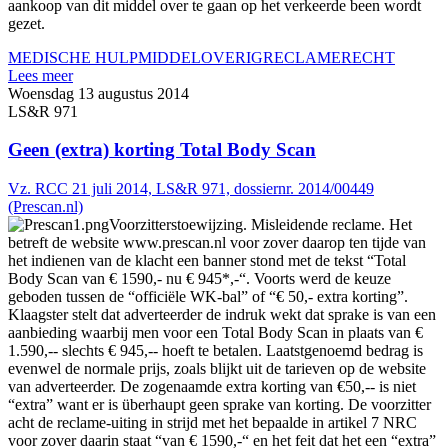
aankoop van dit middel over te gaan op het verkeerde been wordt
gezet.
MEDISCHE HULPMIDDEL
OVERIG
RECLAMERECHT
Lees meer
Woensdag 13 augustus 2014
LS&R 971
Geen (extra) korting Total Body Scan
Vz. RCC 21 juli 2014, LS&R 971, dossiernr. 2014/00449
(Prescan.nl)
Voorzitterstoewijzing. Misleidende reclame. Het
betreft de website www.prescan.nl voor zover daarop ten tijde van
het indienen van de klacht een banner stond met de tekst “Total
Body Scan van € 1590,- nu € 945*,-“. Voorts werd de keuze
geboden tussen de “officiële WK-bal” of “€ 50,- extra korting”.
Klaagster stelt dat adverteerder de indruk wekt dat sprake is van een
aanbieding waarbij men voor een Total Body Scan in plaats van €
1.590,-- slechts € 945,-- hoeft te betalen. Laatstgenoemd bedrag is
evenwel de normale prijs, zoals blijkt uit de tarieven op de website
van adverteerder. De zogenaamde extra korting van €50,-- is niet
“extra” want er is überhaupt geen sprake van korting. De voorzitter
acht de reclame-uiting in strijd met het bepaalde in artikel 7 NRC
voor zover daarin staat “van € 1590,-“ en het feit dat het een “extra”