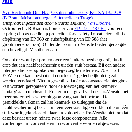
stuk
Vzr. Rechtbank Den Haag 23 december 2013, KG ZA 13-1228
(B.Braun Melsungen tegen Safemedic en Troge)
Uitspraak ingezonden door Ricardo Dijkstra,
Van Doorne
.
Octrooirecht. B.Braun is houdster van
EP 1 911 487 B1
voor een
"spring clip as needle tip protection for a safety IV catheter", dit is
afsplitsing van EP 969 en subafsplitsing van EP 588 (het
grootmoederoctrooi). Onder de naam Tro-Vensite bieden gedaagden
een beveiligd IV katheter aan.
Omdat er wordt gesproken over een 'unitary needle guard', duidt
erop dat een naaldbescherming uit één stuk bestaat. Bij een andere
interpretatie is er sprake van toegevoegde materie ex 76 en 123
EOV en de kans bestaat dat conclusie 1 gedeeltelijk nietig zal
worden verklaard. Niet in geschil is dat de geconstateerde nietigheid
kan worden gerepareerd door de toevoeging van het kenmerk
'unitary' aan conclusie 1. Echter in dat geval valt de Tro-Vensite niet
meer onder het beschermingsomvang van het octrooi. De
gemiddelde vakman zal het kenmerk zo uitleggen dat de
naaldbescherming bestaat uit een veerkrachtige veerklem die uit één
stuk wordt gefabriceerd, daaraan voldoet de Tro-Vensite niet, omdat
deze bestaat uit ten minste twee losse componenten. Alle
vorderingen in conventie en in reconventie worden afgewezen.