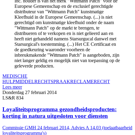
Inc. houder is van het merk "Wittmann Patch" voor de
Europese Gemeenschap en de exclusief gerechtigde
distributeur van "Wittmann Patch" kunstmatige
Kleefhuid in de Europese Gemeenschap. (...) is niet
gerechtigd om kunstmatige kleefhuid onder de naam
"Wittmann Patch" op de markt te brengen, te
distribueren of te verkopen en is niet gelieerd aan en
heeft niet gehandeld namens Starsurgucal danwel met
Starsurgical's toestemming. (...) Het CE Certificaat en
de goedkeuring waaronder voorheen de
inbreukmakende "Wittmann Patch" is aangeboden, zijn
niet langer geldig en mogelijk niet van toepassing op de
geleverde producten.
MEDISCHE
HULPMIDDEL
RECHTSPRAAK
RECLAMERECHT
Lees meer
Donderdag 27 februari 2014
LS&R 834
Loyaliteitsprogramma gezondheidsproducten:
korting in natura uitgesloten voor diensten
Commissie GMH 24 februari 2014, Advies A 14.03 (toelaatbaarheid
loyaliteitsprogramma's)