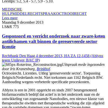
Leestips: 5.2, 5.4 - 5.7, 5.9 - 5.10.
MEDISCHE
HULPMIDDEL
RECHTSPRAAK
OCTROOIRECHT
Lees meer
Maandag 9 december 2013
LS&R 775
Gesponsord en verricht onderzoek naar zware-keten
antilichamen valt binnen de gereserveerde sector
licentie
Rechtbank Den Haag 4 december 2013, HA ZA 12-1458 (Ablynx
tegen Unilever, BAC IP)
Uitspraak mede ingezonden
door Iris Kranenburg,
Brinkhof
.
Octrooirecht. Licenties. Uitleg 'gereserveerde sector'. Toepassing
Belgisch/Nederlands recht. Niet toekomen aan 1162 Belgisch BW.
Aanhouding wegens verbeterde specificatie proceskosten.
Ablynx is een in 2001 opgericht en sinds 2007 beursgenoteerd
biofarmaceutisch bedrijf dat actief is in het onderzoek naar en de
ontwikkeling van zogenaamde Nanobodies, een nieuwe klasse van
therapeutische eiwitten met therapeutische werking die zijn afgeleid
van de variabele domeinen van zogenaamde “zware-keten