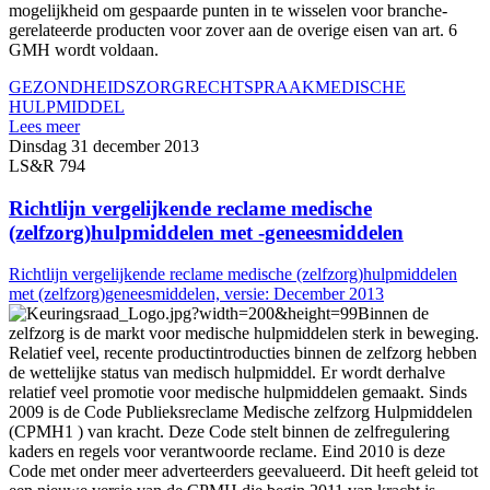
mogelijkheid om gespaarde punten in te wisselen voor branche-
gerelateerde producten voor zover aan de overige eisen van art. 6
GMH wordt voldaan.
GEZONDHEIDSZORG
RECHTSPRAAK
MEDISCHE
HULPMIDDEL
Lees meer
Dinsdag 31 december 2013
LS&R 794
Richtlijn vergelijkende reclame medische
(zelfzorg)hulpmiddelen met -geneesmiddelen
Richtlijn vergelijkende reclame medische (zelfzorg)hulpmiddelen
met (zelfzorg)geneesmiddelen, versie: December 2013
Binnen de
zelfzorg is de markt voor medische hulpmiddelen sterk in beweging.
Relatief veel, recente productintroducties binnen de zelfzorg hebben
de wettelijke status van medisch hulpmiddel. Er wordt derhalve
relatief veel promotie voor medische hulpmiddelen gemaakt. Sinds
2009 is de Code Publieksreclame Medische zelfzorg Hulpmiddelen
(CPMH1 ) van kracht. Deze Code stelt binnen de zelfregulering
kaders en regels voor verantwoorde reclame. Eind 2010 is deze
Code met onder meer adverteerders geevalueerd. Dit heeft geleid tot