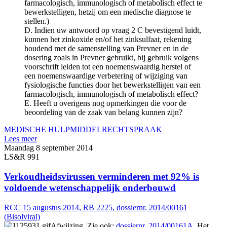
farmacologisch, immunologisch of metabolisch effect te
bewerkstelligen, hetzij om een medische diagnose te
stellen.)
D. Indien uw antwoord op vraag 2 C bevestigend luidt,
kunnen het zinkoxide en/of het zinksulfaat, rekening
houdend met de samenstelling van Prevner en in de
dosering zoals in Prevner gebruikt, bij gebruik volgens
voorschrift leiden tot een noemenswaardig herstel of
een noemenswaardige verbetering of wijziging van
fysiologische functies door het bewerkstelligen van een
farmacologisch, immunologisch of metabolisch effect?
E. Heeft u overigens nog opmerkingen die voor de
beoordeling van de zaak van belang kunnen zijn?
MEDISCHE HULPMIDDEL
RECHTSPRAAK
Lees meer
Maandag 8 september 2014
LS&R 991
Verkoudheidsvirussen verminderen met 92% is
voldoende wetenschappelijk onderbouwd
RCC 15 augustus 2014, RB 2225, dossiernr. 2014/00161
(Bisolviral)
Afwijzing. Zie ook:
dossiernr. 2014/00161A
. Het