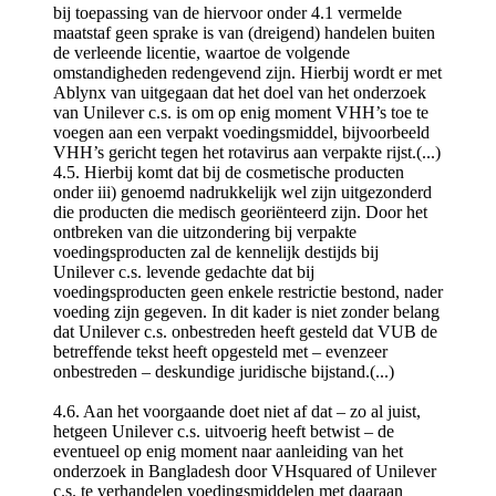
bij toepassing van de hiervoor onder 4.1 vermelde
maatstaf geen sprake is van (dreigend) handelen buiten
de verleende licentie, waartoe de volgende
omstandigheden redengevend zijn. Hierbij wordt er met
Ablynx van uitgegaan dat het doel van het onderzoek
van Unilever c.s. is om op enig moment VHH’s toe te
voegen aan een verpakt voedingsmiddel, bijvoorbeeld
VHH’s gericht tegen het rotavirus aan verpakte rijst.(...)
4.5. Hierbij komt dat bij de cosmetische producten
onder iii) genoemd nadrukkelijk wel zijn uitgezonderd
die producten die medisch georiënteerd zijn. Door het
ontbreken van die uitzondering bij verpakte
voedingsproducten zal de kennelijk destijds bij
Unilever c.s. levende gedachte dat bij
voedingsproducten geen enkele restrictie bestond, nader
voeding zijn gegeven. In dit kader is niet zonder belang
dat Unilever c.s. onbestreden heeft gesteld dat VUB de
betreffende tekst heeft opgesteld met – evenzeer
onbestreden – deskundige juridische bijstand.(...)
4.6. Aan het voorgaande doet niet af dat – zo al juist,
hetgeen Unilever c.s. uitvoerig heeft betwist – de
eventueel op enig moment naar aanleiding van het
onderzoek in Bangladesh door VHsquared of Unilever
c.s. te verhandelen voedingsmiddelen met daaraan