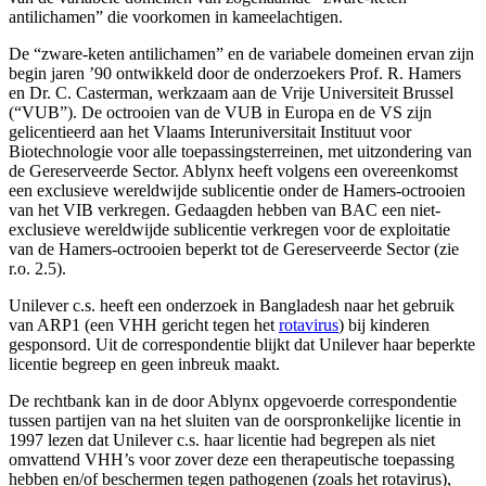
antilichamen” die voorkomen in kameelachtigen.
De “zware-keten antilichamen” en de variabele domeinen ervan zijn
begin jaren ’90 ontwikkeld door de onderzoekers Prof. R. Hamers
en Dr. C. Casterman, werkzaam aan de Vrije Universiteit Brussel
(“VUB”). De octrooien van de VUB in Europa en de VS zijn
gelicentieerd aan het Vlaams Interuniversitait Instituut voor
Biotechnologie voor alle toepassingsterreinen, met uitzondering van
de Gereserveerde Sector. Ablynx heeft volgens een overeenkomst
een exclusieve wereldwijde sublicentie onder de Hamers-octrooien
van het VIB verkregen. Gedaagden hebben van BAC een niet-
exclusieve wereldwijde sublicentie verkregen voor de exploitatie
van de Hamers-octrooien beperkt tot de Gereserveerde Sector (zie
r.o. 2.5).
Unilever c.s. heeft een onderzoek in Bangladesh naar het gebruik
van ARP1 (een VHH gericht tegen het
rotavirus
) bij kinderen
gesponsord. Uit de correspondentie blijkt dat Unilever haar beperkte
licentie begreep en geen inbreuk maakt.
De rechtbank kan in de door Ablynx opgevoerde correspondentie
tussen partijen van na het sluiten van de oorspronkelijke licentie in
1997 lezen dat Unilever c.s. haar licentie had begrepen als niet
omvattend VHH’s voor zover deze een therapeutische toepassing
hebben en/of beschermen tegen pathogenen (zoals het rotavirus),