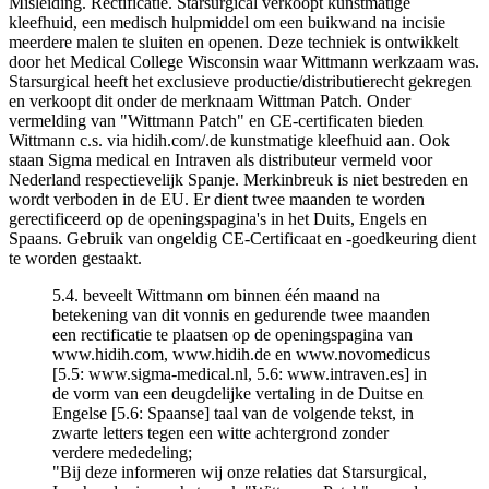
Misleiding. Rectificatie. Starsurgical verkoopt kunstmatige
kleefhuid, een medisch hulpmiddel om een buikwand na incisie
meerdere malen te sluiten en openen. Deze techniek is ontwikkelt
door het Medical College Wisconsin waar Wittmann werkzaam was.
Starsurgical heeft het exclusieve productie/distributierecht gekregen
en verkoopt dit onder de merknaam Wittman Patch. Onder
vermelding van "Wittmann Patch" en CE-certificaten bieden
Wittmann c.s. via hidih.com/.de kunstmatige kleefhuid aan. Ook
staan Sigma medical en Intraven als distributeur vermeld voor
Nederland respectievelijk Spanje. Merkinbreuk is niet bestreden en
wordt verboden in de EU. Er dient twee maanden te worden
gerectificeerd op de openingspagina's in het Duits, Engels en
Spaans. Gebruik van ongeldig CE-Certificaat en -goedkeuring dient
te worden gestaakt.
5.4. beveelt Wittmann om binnen één maand na
betekening van dit vonnis en gedurende twee maanden
een rectificatie te plaatsen op de openingspagina van
www.hidih.com, www.hidih.de en www.novomedicus
[5.5: www.sigma-medical.nl, 5.6: www.intraven.es] in
de vorm van een deugdelijke vertaling in de Duitse en
Engelse [5.6: Spaanse] taal van de volgende tekst, in
zwarte letters tegen een witte achtergrond zonder
verdere mededeling;
"Bij deze informeren wij onze relaties dat Starsurgical,