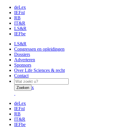
deLex
IEFnl
RB
IT&R
LS&R
IEFbe
LS&R
Congressen en opleidingen
Dossiers
Adverteren
Sponsors
Over Life Sciences & recht
Contact
x
Zoeken
deLex
IEFnl
RB
IT&R
IEFbe