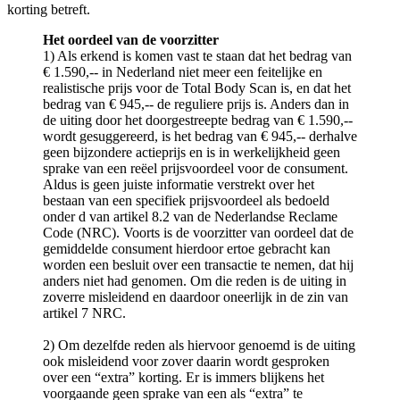
korting betreft.
Het oordeel van de voorzitter
1) Als erkend is komen vast te staan dat het bedrag van
€ 1.590,-- in Nederland niet meer een feitelijke en
realistische prijs voor de Total Body Scan is, en dat het
bedrag van € 945,-- de reguliere prijs is. Anders dan in
de uiting door het doorgestreepte bedrag van € 1.590,--
wordt gesuggereerd, is het bedrag van € 945,-- derhalve
geen bijzondere actieprijs en is in werkelijkheid geen
sprake van een reëel prijsvoordeel voor de consument.
Aldus is geen juiste informatie verstrekt over het
bestaan van een specifiek prijsvoordeel als bedoeld
onder d van artikel 8.2 van de Nederlandse Reclame
Code (NRC). Voorts is de voorzitter van oordeel dat de
gemiddelde consument hierdoor ertoe gebracht kan
worden een besluit over een transactie te nemen, dat hij
anders niet had genomen. Om die reden is de uiting in
zoverre misleidend en daardoor oneerlijk in de zin van
artikel 7 NRC.
2) Om dezelfde reden als hiervoor genoemd is de uiting
ook misleidend voor zover daarin wordt gesproken
over een “extra” korting. Er is immers blijkens het
voorgaande geen sprake van een als “extra” te