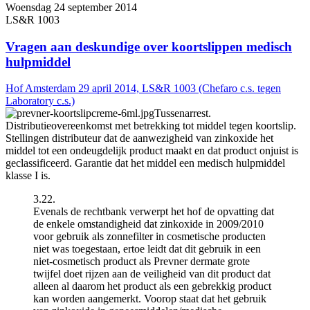
Woensdag 24 september 2014
LS&R 1003
Vragen aan deskundige over koortslippen medisch
hulpmiddel
Hof Amsterdam 29 april 2014, LS&R 1003 (Chefaro c.s. tegen
Laboratory c.s.)
Tussenarrest.
Distributieovereenkomst met betrekking tot middel tegen koortslip.
Stellingen distributeur dat de aanwezigheid van zinkoxide het
middel tot een ondeugdelijk product maakt en dat product onjuist is
geclassificeerd. Garantie dat het middel een medisch hulpmiddel
klasse I is.
3.22.
Evenals de rechtbank verwerpt het hof de opvatting dat
de enkele omstandigheid dat zinkoxide in 2009/2010
voor gebruik als zonnefilter in cosmetische producten
niet was toegestaan, ertoe leidt dat dit gebruik in een
niet-cosmetisch product als Prevner dermate grote
twijfel doet rijzen aan de veiligheid van dit product dat
alleen al daarom het product als een gebrekkig product
kan worden aangemerkt. Voorop staat dat het gebruik