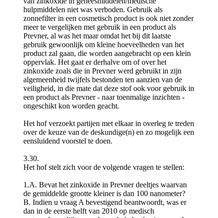
van zinkoxide in geneesmiddelen/medische
hulpmiddelen niet was verboden. Gebruik als
zonnefilter in een cosmetisch product is ook niet zonder
meer te vergelijken met gebruik in een product als
Prevner, al was het maar omdat het bij dit laatste
gebruik gewoonlijk om kleine hoeveelheden van het
product zal gaan, die worden aangebracht op een klein
oppervlak. Het gaat er derhalve om of over het
zinkoxide zoals die in Prevner werd gebruikt in zijn
algemeenheid twijfels bestonden ten aanzien van de
veiligheid, in die mate dat deze stof ook voor gebruik in
een product als Prevner - naar toenmalige inzichten -
ongeschikt kon worden geacht.
Het hof verzoekt partijen met elkaar in overleg te treden
over de keuze van de deskundige(n) en zo mogelijk een
eensluidend voorstel te doen.
3.30.
Het hof stelt zich voor de volgende vragen te stellen:
1.A. Bevat het zinkoxide in Prevner deeltjes waarvan
de gemiddelde grootte kleiner is dan 100 nanometer?
B. Indien u vraag A bevestigend beantwoordt, was er
dan in de eerste helft van 2010 op medisch