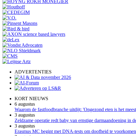
ADVERTENTIES
KORT NIEUWS
6 augustus
Waarom de fastfoodbranche uitdijt: 'Ongezond eten is het meest 
3 augustus
Zeldzame operatie redt baby van ernstige darmaandoening in 
3 augustus
Erasmus MC begint met DNA-tests om doofheid te voorkomen b