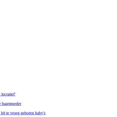
lucratief'
de baarmoeder
ij te vroeg geboren baby's