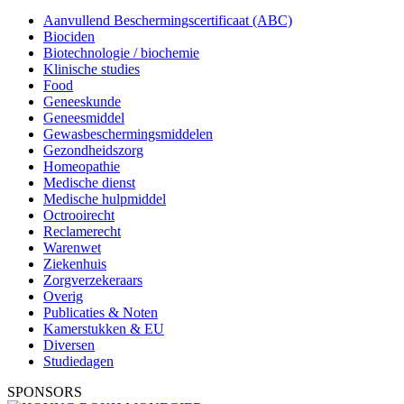
Aanvullend Beschermingscertificaat (ABC)
Biociden
Biotechnologie / biochemie
Klinische studies
Food
Geneeskunde
Geneesmiddel
Gewasbeschermingsmiddelen
Gezondheidszorg
Homeopathie
Medische dienst
Medische hulpmiddel
Octrooirecht
Reclamerecht
Warenwet
Ziekenhuis
Zorgverzekeraars
Overig
Publicaties & Noten
Kamerstukken & EU
Diversen
Studiedagen
SPONSORS