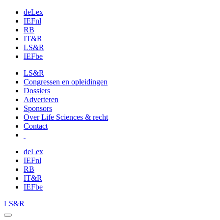
deLex
IEFnl
RB
IT&R
LS&R
IEFbe
LS&R
Congressen en opleidingen
Dossiers
Adverteren
Sponsors
Over Life Sciences & recht
Contact
deLex
IEFnl
RB
IT&R
IEFbe
LS&R