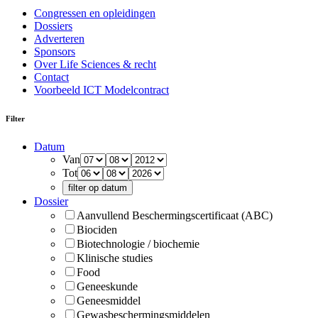
Congressen en opleidingen
Dossiers
Adverteren
Sponsors
Over Life Sciences & recht
Contact
Voorbeeld ICT Modelcontract
Filter
Datum
Van
Tot
filter op datum
Dossier
Aanvullend Beschermingscertificaat (ABC)
Biociden
Biotechnologie / biochemie
Klinische studies
Food
Geneeskunde
Geneesmiddel
Gewasbeschermingsmiddelen