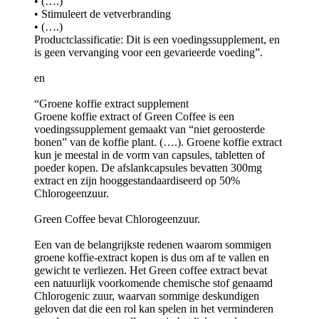
• (….)
• Stimuleert de vetverbranding
• (….)
Productclassificatie: Dit is een voedingssupplement, en
is geen vervanging voor een gevarieerde voeding”.
en
“Groene koffie extract supplement
Groene koffie extract of Green Coffee is een
voedingssupplement gemaakt van “niet geroosterde
bonen” van de koffie plant. (….). Groene koffie extract
kun je meestal in de vorm van capsules, tabletten of
poeder kopen. De afslankcapsules bevatten 300mg
extract en zijn hooggestandaardiseerd op 50%
Chlorogeenzuur.
Green Coffee bevat Chlorogeenzuur.
Een van de belangrijkste redenen waarom sommigen
groene koffie-extract kopen is dus om af te vallen en
gewicht te verliezen. Het Green coffee extract bevat
een natuurlijk voorkomende chemische stof genaamd
Chlorogenic zuur, waarvan sommige deskundigen
geloven dat die een rol kan spelen in het verminderen