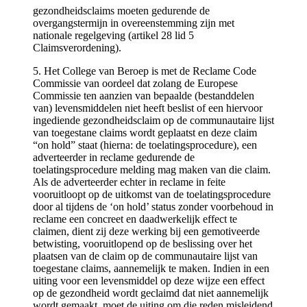
gezondheidsclaims moeten gedurende de
overgangstermijn in overeenstemming zijn met
nationale regelgeving (artikel 28 lid 5
Claimsverordening).
5. Het College van Beroep is met de Reclame Code
Commissie van oordeel dat zolang de Europese
Commissie ten aanzien van bepaalde (bestanddelen
van) levensmiddelen niet heeft beslist of een hiervoor
ingediende gezondheidsclaim op de communautaire lijst
van toegestane claims wordt geplaatst en deze claim
“on hold” staat (hierna: de toelatingsprocedure), een
adverteerder in reclame gedurende de
toelatingsprocedure melding mag maken van die claim.
Als de adverteerder echter in reclame in feite
vooruitloopt op de uitkomst van de toelatingsprocedure
door al tijdens de ‘on hold’ status zonder voorbehoud in
reclame een concreet en daadwerkelijk effect te
claimen, dient zij deze werking bij een gemotiveerde
betwisting, vooruitlopend op de beslissing over het
plaatsen van de claim op de communautaire lijst van
toegestane claims, aannemelijk te maken. Indien in een
uiting voor een levensmiddel op deze wijze een effect
op de gezondheid wordt geclaimd dat niet aannemelijk
wordt gemaakt, moet de uiting om die reden misleidend