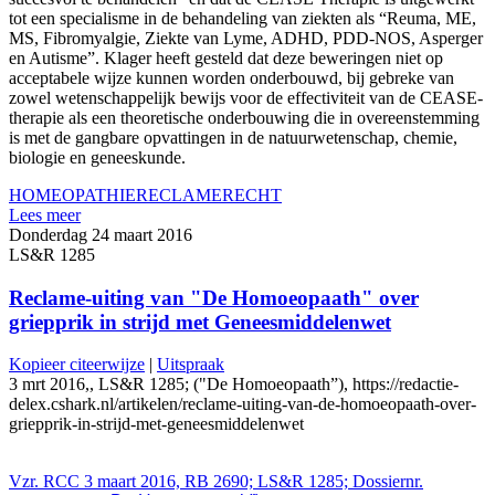
tot een specialisme in de behandeling van ziekten als “Reuma, ME,
MS, Fibromyalgie, Ziekte van Lyme, ADHD, PDD-NOS, Asperger
en Autisme”. Klager heeft gesteld dat deze beweringen niet op
acceptabele wijze kunnen worden onderbouwd, bij gebreke van
zowel wetenschappelijk bewijs voor de effectiviteit van de CEASE-
therapie als een theoretische onderbouwing die in overeenstemming
is met de gangbare opvattingen in de natuurwetenschap, chemie,
biologie en geneeskunde.
HOMEOPATHIE
RECLAMERECHT
Lees meer
Donderdag 24 maart 2016
LS&R 1285
Reclame-uiting van "De Homoeopaath" over
griepprik in strijd met Geneesmiddelenwet
Kopieer citeerwijze
|
Uitspraak
3 mrt 2016,, LS&R 1285; ("De Homoeopaath”), https://redactie-
delex.cshark.nl/artikelen/reclame-uiting-van-de-homoeopaath-over-
griepprik-in-strijd-met-geneesmiddelenwet
Vzr. RCC 3 maart 2016, RB 2690; LS&R 1285; Dossiernr.