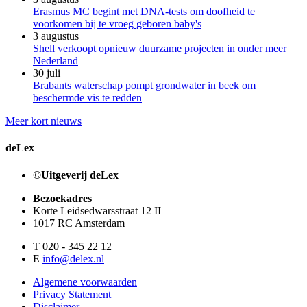
Erasmus MC begint met DNA-tests om doofheid te
voorkomen bij te vroeg geboren baby's
3 augustus
Shell verkoopt opnieuw duurzame projecten in onder meer
Nederland
30 juli
Brabants waterschap pompt grondwater in beek om
beschermde vis te redden
Meer kort nieuws
deLex
©Uitgeverij deLex
Bezoekadres
Korte Leidsedwarsstraat 12 II
1017 RC Amsterdam
T 020 - 345 22 12
E
info@delex.nl
Algemene voorwaarden
Privacy Statement
Disclaimer