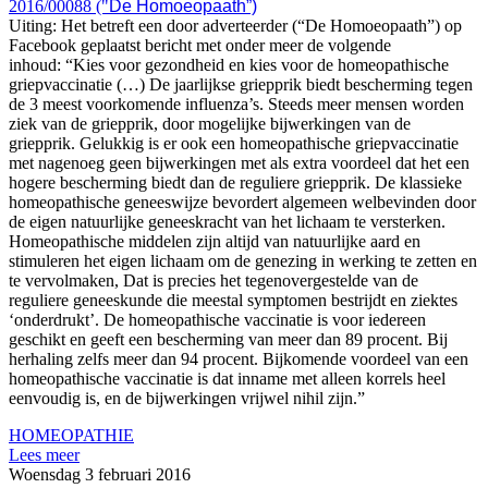
2016/00088 ("
De Homoeopaath”)
Uiting: Het betreft een door adverteerder (“De Homoeopaath”) op
Facebook geplaatst bericht met onder meer de volgende
inhoud: “Kies voor gezondheid en kies voor de homeopathische
griepvaccinatie (…) De jaarlijkse griepprik biedt bescherming tegen
de 3 meest voorkomende influenza’s. Steeds meer mensen worden
ziek van de griepprik, door mogelijke bijwerkingen van de
griepprik. Gelukkig is er ook een homeopathische griepvaccinatie
met nagenoeg geen bijwerkingen met als extra voordeel dat het een
hogere bescherming biedt dan de reguliere griepprik. De klassieke
homeopathische geneeswijze bevordert algemeen welbevinden door
de eigen natuurlijke geneeskracht van het lichaam te versterken.
Homeopathische middelen zijn altijd van natuurlijke aard en
stimuleren het eigen lichaam om de genezing in werking te zetten en
te vervolmaken, Dat is precies het tegenovergestelde van de
reguliere geneeskunde die meestal symptomen bestrijdt en ziektes
‘onderdrukt’. De homeopathische vaccinatie is voor iedereen
geschikt en geeft een bescherming van meer dan 89 procent. Bij
herhaling zelfs meer dan 94 procent. Bijkomende voordeel van een
homeopathische vaccinatie is dat inname met alleen korrels heel
eenvoudig is, en de bijwerkingen vrijwel nihil zijn.”
HOMEOPATHIE
Lees meer
Woensdag 3 februari 2016