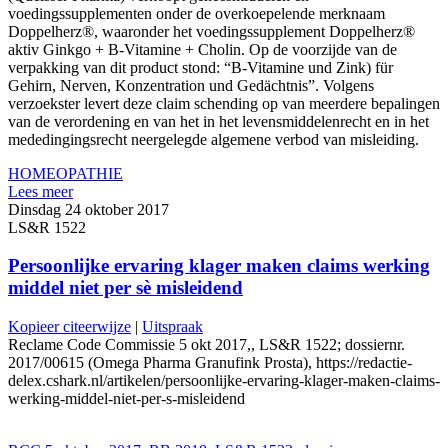
voedingssupplementen onder de overkoepelende merknaam
Doppelherz®, waaronder het voedingssupplement Doppelherz®
aktiv Ginkgo + B-Vitamine + Cholin. Op de voorzijde van de
verpakking van dit product stond: “B-Vitamine und Zink) für
Gehirn, Nerven, Konzentration und Gedächtnis”. Volgens
verzoekster levert deze claim schending op van meerdere bepalingen
van de verordening en van het in het levensmiddelenrecht en in het
mededingingsrecht neergelegde algemene verbod van misleiding.
HOMEOPATHIE
Lees meer
Dinsdag 24 oktober 2017
LS&R 1522
Persoonlijke ervaring klager maken claims werking
middel niet per sè misleidend
Kopieer citeerwijze
|
Uitspraak
Reclame Code Commissie 5 okt 2017,, LS&R 1522; dossiernr.
2017/00615 (Omega Pharma Granufink Prosta), https://redactie-
delex.cshark.nl/artikelen/persoonlijke-ervaring-klager-maken-claims-
werking-middel-niet-per-s-misleidend