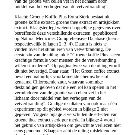
van de grootte van cellen vet in het lichaam door
middel van het verhogen van de vetverbranding”.
Klacht: Groene Koffie Plus Extra Sterk bestaat uit
groene koffie extract, groene thee extract en artisjokken
extract. Klaagster legt wetenschappelijke gegevens over
betreffende deze verschillende extracten, gepubliceerd
op Natural Medicines Comprehensive Database (hierna
respectievelijk bijlagen 2, 3, 4). Daarin is niets te
vinden over het stimuleren van vetverbranding. De
eerste zin van de uiting luidt: “Groene koffie Plus is een
krachtige formule voor mensen die de vetverbranding
willen stimuleren”. Op pagina twee van de uiting wordt
dit niet bevestigd. Daar staat: “Het Green coffee extract
bevat een natuurlijk voorkomende chemische stof
genaamd Chlorogenic zuur, waarvan sommige
deskundigen geloven dat die een rol kan spelen in het
verminderen van de grootte van cellen vet in het
lichaam door middel van het verhogen van de
vetverbranding”. Geldige resultaten van ook maar één
experiment op dit gebied worden in bijlage 2 niet
gegeven. Volgens bijlage 3 verschillen de effecten van
groene thee extract sterk per merk. In bijlage 4 wordt
het gebruik van artisjokken om gewicht te verliezen niet
eens genoemd. Klaagster acht de uiting misleidend en