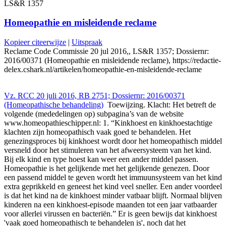
LS&R 1357
Homeopathie en misleidende reclame
Kopieer citeerwijze
|
Uitspraak
Reclame Code Commissie 20 jul 2016,, LS&R 1357; Dossiernr:
2016/00371 (Homeopathie en misleidende reclame), https://redactie-
delex.cshark.nl/artikelen/homeopathie-en-misleidende-reclame
Vz. RCC 20 juli 2016, RB 2751; Dossiernr: 2016/00371
(Homeopathische behandeling)
Toewijzing. Klacht: Het betreft de
volgende (mededelingen op) subpagina’s van de website
www.homeopathieschipper.nl: 1. “Kinkhoest en kinkhoestachtige
klachten zijn homeopathisch vaak goed te behandelen. Het
genezingsproces bij kinkhoest wordt door het homeopathisch middel
versneld door het stimuleren van het afweersysteem van het kind.
Bij elk kind en type hoest kan weer een ander middel passen.
Homeopathie is het gelijkende met het gelijkende genezen. Door
een passend middel te geven wordt het immuunsysteem van het kind
extra geprikkeld en geneest het kind veel sneller. Een ander voordeel
is dat het kind na de kinkhoest minder vatbaar blijft. Normaal blijven
kinderen na een kinkhoest-episode maanden tot een jaar vatbaarder
voor allerlei virussen en bacteriën.” Er is geen bewijs dat kinkhoest
'vaak goed homeopathisch te behandelen is', noch dat het