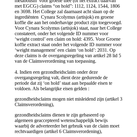
metabolism’ voor groene thee (of het extract daarvan
met EGCG) claims “on hold”: 1112, 1124, 1544, 1806
en 3698. Het College zal daarnaast acht slaan op de
ingrediënten Cynara Scolymus (artisjok) en groene
koffie die aan het onderhavige product zijn toegevoegd.
Voor Cynara Scolymus (artisjok) staat, naar het College
constateert, onder het volgende ID nummer voor
‘weight control’ een claim on hold: 4395. Voor Groene
koffie extract staat onder het volgende ID nummer voor
‘weight management’ een claim ‘on hold’: 2031. Op
deze claims is de overgangsregeling van artikel 28 lid 5
van de Claimsverordening van toepassing.
4. Indien een gezondheidsclaim onder deze
overgangsregeling valt, dient deze gedurende de
periode dat zij ‘on hold’ staat aan bepaalde eisen te
voldoen. Als belangrijke eisen gelden :
gezondheidsclaims mogen niet misleidend zijn (artikel 3
Claimsverordening),
gezondheidsclaims dienen te zijn gebaseerd op
algemeen geaccepteerd wetenschappelijk bewijs
waarbij de adverteerder het gebruik van de claim moet
rechtvaardigen (artikel 6 Claimsverordening),