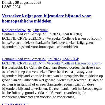
Dinsdag 29 augustus 2023
LS&R 2204
Verzoeker krijgt geen bijzondere bijstand voor
homeopathische middelen
Kopieer citeerwijze
|
Uitspraak
Centrale Raad van Beroep 27 jun 2023,, LS&R 2204;
ECLI:NL:CRVB:2023:1648 (Verzoeker/College Bergen op Zoom),
https://redactie-delex.cshark.nl/artikelen/verzoeker-krijgt-geen-
bijzondere-bijstand-voor-homeopathische-middelen
Centrale Raad van Beroep 27 juni 2023, LSR 2204;
ECLI:NL:CRVB:2023:1648 (Verzoeker/College Bergen op Zoom)
Bestuursrecht. De Centrale Raad van Beroep oordeelt in deze zaak
over het beroep van verzoeker. Deze heeft een aanvraag voor
bijzondere bijstand voor de kosten van homeopathische middelen op
grond van de Participatiewet gedaan, welke is afgewezen. Tussen de
partijen is in geschil of er zeer dringende redenen zijn om deze
bijzondere bijstand te verlenen. De rechtbank heeft het beroep tegen
het besluit ongegrond verklaard. Verzoeker vordert bij de
voorzieningenrechter een voorlopige voorziening.
HOMEOPATHIE