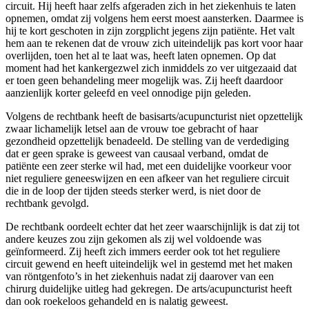
circuit. Hij heeft haar zelfs afgeraden zich in het ziekenhuis te laten
opnemen, omdat zij volgens hem eerst moest aansterken. Daarmee is
hij te kort geschoten in zijn zorgplicht jegens zijn patiënte. Het valt
hem aan te rekenen dat de vrouw zich uiteindelijk pas kort voor haar
overlijden, toen het al te laat was, heeft laten opnemen. Op dat
moment had het kankergezwel zich inmiddels zo ver uitgezaaid dat
er toen geen behandeling meer mogelijk was. Zij heeft daardoor
aanzienlijk korter geleefd en veel onnodige pijn geleden.
Volgens de rechtbank heeft de basisarts/acupuncturist niet opzettelijk
zwaar lichamelijk letsel aan de vrouw toe gebracht of haar
gezondheid opzettelijk benadeeld. De stelling van de verdediging
dat er geen sprake is geweest van causaal verband, omdat de
patiënte een zeer sterke wil had, met een duidelijke voorkeur voor
niet reguliere geneeswijzen en een afkeer van het reguliere circuit
die in de loop der tijden steeds sterker werd, is niet door de
rechtbank gevolgd.
De rechtbank oordeelt echter dat het zeer waarschijnlijk is dat zij tot
andere keuzes zou zijn gekomen als zij wel voldoende was
geïnformeerd. Zij heeft zich immers eerder ook tot het reguliere
circuit gewend en heeft uiteindelijk wel in gestemd met het maken
van röntgenfoto’s in het ziekenhuis nadat zij daarover van een
chirurg duidelijke uitleg had gekregen. De arts/acupuncturist heeft
dan ook roekeloos gehandeld en is nalatig geweest.