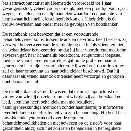
basisarts/acupuncturist uit Heemstede veroordeeld tot 1 jaar
gevangenisstraf, geheel voorwaardelijk, met een proeftijd van 5 jaar,
wegens roekeloos en nalatig handelen waardoor een patiënte van
hem zwaar lichamelijk letsel heeft bekomen. Uiteindelijk is de
vrouw overleden aan onder meer de gevolgen van borstkanker.
De rechtbank acht bewezen dat er een voortdurende
behandelovereenkomst tussen de arts en de vrouw heeft bestaan. Zij
verwerpt het verweer van de verdediging dat hij als vriend en niet
als behandelaar is opgetreden omdat hij haar voortdurend medische
adviezen gaf, haar lichamelijk onderzocht, acupunctuur toepaste,
medicatie voorschreef en korreltjes gaf om te proberen haar te
genezen en haar pijn te verminderen. Hij werd ook door de vrouw
zelf en haar omgeving als haar behandelaar beschouwd. Dat hij
daarnaast als vriend haar ook intensief heeft verzorgd en geholpen
doet daaraan niet af.
De rechtbank acht verder bewezen dat de arts/acupuncturist de
vrouw van wie hij op zeker moment wist dat zij aan borstkanker
leed, jarenlang heeft behandeld met niet reguliere,
natuurgeneeskundige methoden zonder haar daarbij te informeren
over het doel en de effectiviteit van zijn behandeling. Hij heeft haar
onvoldoende geïnformeerd over de reguliere
behandelmogelijkheden en niet gewezen op de risico’s voor haar
gezondheid als zij zich niet zou laten behandelen in het reguliere