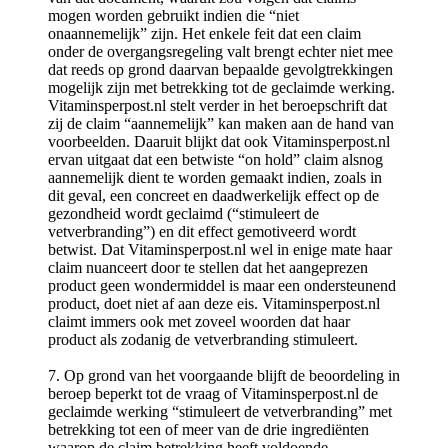
mogen worden gebruikt indien die “niet
onaannemelijk” zijn. Het enkele feit dat een claim
onder de overgangsregeling valt brengt echter niet mee
dat reeds op grond daarvan bepaalde gevolgtrekkingen
mogelijk zijn met betrekking tot de geclaimde werking.
Vitamins­per­post.nl stelt verder in het beroepschrift dat
zij de claim “aannemelijk” kan maken aan de hand van
voorbeelden. Daaruit blijkt dat ook Vitaminsper­post.nl
ervan uitgaat dat een betwiste “on hold” claim alsnog
aannemelijk dient te worden gemaakt indien, zoals in
dit geval, een concreet en daadwerkelijk effect op de
gezondheid wordt geclaimd (“stimuleert de
vetverbranding”) en dit effect gemotiveerd wordt
betwist. Dat Vitaminsperpost.nl wel in enige mate haar
claim nuanceert door te stellen dat het aangeprezen
product geen wondermiddel is maar een ondersteunend
product, doet niet af aan deze eis. Vitaminsperpost.nl
claimt immers ook met zoveel woorden dat haar
product als zodanig de vetverbranding stimuleert.
7. Op grond van het voorgaande blijft de beoordeling in
beroep beperkt tot de vraag of Vitaminsperpost.nl de
geclaimde werking “stimuleert de vetverbranding” met
betrekking tot een of meer van de drie ingrediënten
waarop de claim betrekking heeft voldoende