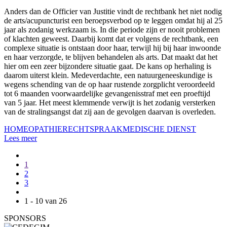
Anders dan de Officier van Justitie vindt de rechtbank het niet nodig
de arts/acupuncturist een beroepsverbod op te leggen omdat hij al 25
jaar als zodanig werkzaam is. In die periode zijn er nooit problemen
of klachten geweest. Daarbij komt dat er volgens de rechtbank, een
complexe situatie is ontstaan door haar, terwijl hij bij haar inwoonde
en haar verzorgde, te blijven behandelen als arts. Dat maakt dat het
hier om een zeer bijzondere situatie gaat. De kans op herhaling is
daarom uiterst klein. Medeverdachte, een natuurgeneeskundige is
wegens schending van de op haar rustende zorgplicht veroordeeld
tot 6 maanden voorwaardelijke gevangenisstraf met een proeftijd
van 5 jaar. Het meest klemmende verwijt is het zodanig versterken
van de stralingsangst dat zij aan de gevolgen daarvan is overleden.
HOMEOPATHIE
RECHTSPRAAK
MEDISCHE DIENST
Lees meer
1
2
3
1 - 10 van 26
SPONSORS