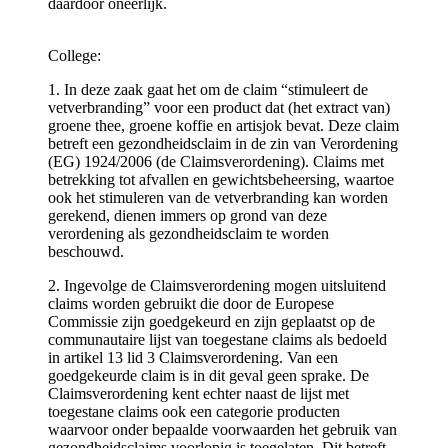
daardoor oneerlijk.
College:
1. In deze zaak gaat het om de claim “stimuleert de
vetverbranding” voor een product dat (het extract van)
groene thee, groene koffie en artisjok bevat. Deze claim
betreft een gezondheidsclaim in de zin van Verordening
(EG) 1924/2006 (de Claimsverordening). Claims met
betrekking tot afvallen en gewichtsbeheersing, waartoe
ook het stimuleren van de vetverbranding kan worden
gerekend, dienen immers op grond van deze
verordening als gezondheidsclaim te worden
beschouwd.
2. Ingevolge de Claimsverordening mogen uitsluitend
claims worden gebruikt die door de Europese
Commissie zijn goedgekeurd en zijn geplaatst op de
communautaire lijst van toegestane claims als bedoeld
in artikel 13 lid 3 Claimsverordening. Van een
goedgekeurde claim is in dit geval geen sprake. De
Claimsverordening kent echter naast de lijst met
toegestane claims ook een categorie producten
waarvoor onder bepaalde voorwaarden het gebruik van
gezondheidsclaims voorlopig is toegelaten. Dit betreft