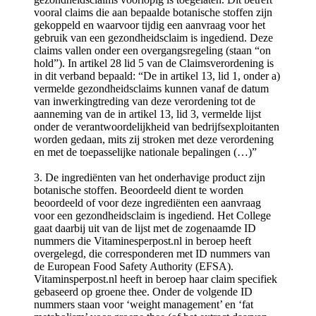
vooral claims die aan bepaalde botanische stoffen zijn
gekoppeld en waarvoor tijdig een aanvraag voor het
gebruik van een gezondheidsclaim is ingediend. Deze
claims vallen onder een overgangsregeling (staan “on
hold”). In artikel 28 lid 5 van de Claimsverordening is
in dit verband bepaald: “De in artikel 13, lid 1, onder a)
vermelde gezondheidsclaims kunnen vanaf de datum
van inwerkingtreding van deze verordening tot de
aanneming van de in artikel 13, lid 3, vermelde lijst
onder de verantwoordelijkheid van bedrijfsexploitanten
worden gedaan, mits zij stroken met deze verordening
en met de toepasselijke nationale bepalingen (…)”
3. De ingrediënten van het onderhavige product zijn
botanische stoffen. Beoordeeld dient te worden
beoordeeld of voor deze ingrediënten een aanvraag
voor een gezondheidsclaim is ingediend. Het College
gaat daarbij uit van de lijst met de zogenaamde ID
nummers die Vitaminesperpost.nl in beroep heeft
overgelegd, die corresponderen met ID nummers van
de European Food Safety Authority (EFSA).
Vitaminsperpost.nl heeft in beroep haar claim specifiek
gebaseerd op groene thee. Onder de volgende ID
nummers staan voor ‘weight management’ en ‘fat