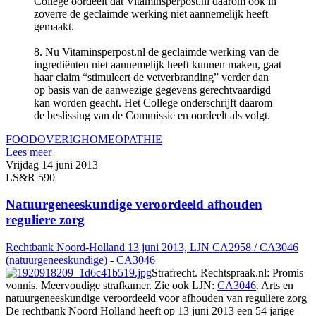
College oordeelt dat Vitamins­per­post.nl daarom ook in
zoverre de geclaimde werking niet aannemelijk heeft
gemaakt.
8. Nu Vitaminsper­post.nl de geclaimde werking van de
ingrediënten niet aannemelijk heeft kunnen maken, gaat
haar claim “stimuleert de vetverbranding” verder dan
op basis van de aanwezige gegevens gerechtvaardigd
kan worden geacht. Het College onderschrijft daarom
de beslissing van de Commissie en oordeelt als volgt.
FOOD
OVERIG
HOMEOPATHIE
Lees meer
Vrijdag 14 juni 2013
LS&R 590
Natuurgeneeskundige veroordeeld afhouden
reguliere zorg
Rechtbank Noord-Holland 13 juni 2013, LJN CA2958 / CA3046
(natuurgeneeskundige)
-
CA3046
Strafrecht. Rechtspraak.nl: Promis
vonnis. Meervoudige strafkamer. Zie ook LJN:
CA3046
. Arts en
natuurgeneeskundige veroordeeld voor afhouden van reguliere zorg
De rechtbank Noord Holland heeft op 13 juni 2013 een 54 jarige