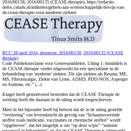
2016/00158; 2016/00135 (CEASE-therapie), https://redactie-
delex.cshark.nl/artikelen/gebrek-aan-wetenschappelijk-bewijs-van-
de-cease-therapie-voor-moderne-ziekten
RCC 28 april 2016, dossiernr. 2016/00158
;
2016/00135 (CEASE
therapie)
Code Publieksreclame voor Geneesmiddelen. Uiting 1: lnmiddels is
de CEASE-therapie verder uitgewerkt tot een specialisme in de
behandeling van 'moderne' ziekten. Dit zijn ziekten als Reuma, ME,
MS, Flbromyalgie, Ziekte van Lyme, ADHD, PDD-NOS, Asperger
en Autisme, etc.” (...)
Klager heeft gemotiveerd bestreden dat de CEASE Therapie de
werking heeft die daaraan in de uiting wordt toegeschreven.
Meer in het bijzonder heeft hij betwist dat de in de uiting gestelde
“verstoring” van levenskracht als gevolg van “lichaamsvreemde
stoffen zoals medicatie, vaccinaties en chemische stoffen” wordt
“opgeheven”, dat het mogelijk is om “op deze wijze” “autisme
succesvol te behandelen" en dat de CEASE Therapie is uitgewerkt