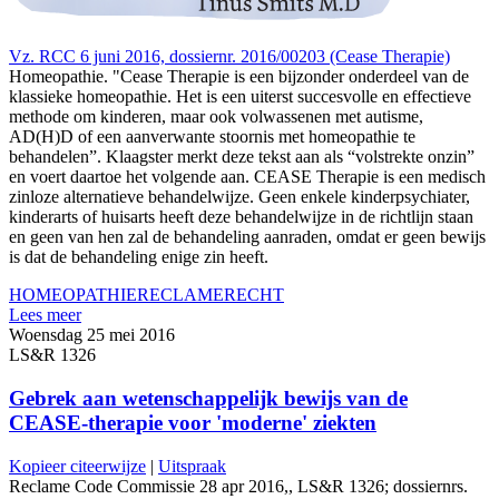
Vz. RCC 6 juni 2016, dossiernr. 2016/00203 (Cease Therapie)
Homeopathie. "Cease Therapie is een bijzonder onderdeel van de
klassieke homeopathie. Het is een uiterst succesvolle en effectieve
methode om kinderen, maar ook volwassenen met autisme,
AD(H)D of een aanverwante stoornis met homeopathie te
behandelen”. Klaagster merkt deze tekst aan als “volstrekte onzin”
en voert daartoe het volgende aan. CEASE Therapie is een medisch
zinloze alternatieve behandelwijze. Geen enkele kinderpsychiater,
kinderarts of huisarts heeft deze behandelwijze in de richtlijn staan
en geen van hen zal de behandeling aanraden, omdat er geen bewijs
is dat de behandeling enige zin heeft.
HOMEOPATHIE
RECLAMERECHT
Lees meer
Woensdag 25 mei 2016
LS&R 1326
Gebrek aan wetenschappelijk bewijs van de
CEASE-therapie voor 'moderne' ziekten
Kopieer citeerwijze
|
Uitspraak
Reclame Code Commissie 28 apr 2016,, LS&R 1326; dossiernrs.