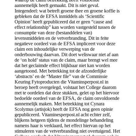
aannemelijk heeft gemaakt. Dit is niet geval.
Integendeel: wat betreft groene thee en groene koffie is
gebleken dat de EFSA inmiddels als ‘Scientific
Opinion’ heeft gepubliceerd dat er geen “cause and
effect relationship” kan worden vastgesteld tussen de
consumptie van deze (bestanddelen van)
levensmiddelen en de vetverbranding. Dit in feite
negatieve oordeel van de EFSA impliceert voor deze
claim een inhoudelijke verwerping van de
onderbouwing daarvan. Dit doet weliswaar niet af aan
de ‘on hold’ status van de claim, maar brengt wel mee
dat het geclaimde effect blijkbaar niet kan worden
aangetoond. Met betrekking tot de afzonderlijke
‘abstracts’ en de “Master file” van de Commissie
Keuring Fytoproducten die Vitamins­perpost.nl in
beroep heeft overgelegd, volstaat het College daarom
met te oordelen dat deze stukken, gelet op het hiervoor
bedoelde oordeel van de EFSA, de claim onvoldoende
aannemelijk maken. Met betrekking tot Cynara
Scolymus (artisjok) heeft de EFSA nog geen opinie
gepubliceerd. Vitaminesper­post.nl acht echter zelf,
blijkens hetgeen tijdens de mondelinge behandeling
namens haar is verklaard, het effect hiervan op het
stimuleren van de vetverbranding niet overtuigend. Het