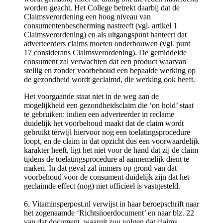
worden geacht. Het College betrekt daarbij dat de
Claimsverordening een hoog niveau van
consumentenbescherming nastreeft (vgl. artikel 1
Claimsverordening) en als uitgangspunt hanteert dat
adverteerders claims moeten onderbouwen (vgl. punt
17 considerans Claimsverordening). De gemiddelde
consument zal verwachten dat een product waarvan
stellig en zonder voorbehoud een bepaalde werking op
de gezondheid wordt geclaimd, die werking ook heeft.
Het voorgaande staat niet in de weg aan de
mogelijkheid een gezondheidsclaim die ‘on hold’ staat
te gebruiken: indien een adverteerder in reclame
duidelijk het voorbehoud maakt dat de claim wordt
gebruikt terwijl hiervoor nog een toelatingsprocedure
loopt, en de claim in dat opzicht dus een voorwaardelijk
karakter heeft, ligt het niet voor de hand dat zij de claim
tijdens de toelatingsprocedure al aannemelijk dient te
maken. In dat geval zal immers op grond van dat
voorbehoud voor de consument duidelijk zijn dat het
geclaimde effect (nog) niet officieel is vastgesteld.
6. Vitaminsperpost.nl verwijst in haar beroepschrift naar
het zogenaamde ‘Richtsnoerdocument’ en naar blz. 22
van dat document, waaruit zou volgen dat claims