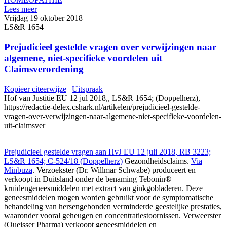
Lees meer
Vrijdag 19 oktober 2018
LS&R 1654
Prejudicieel gestelde vragen over verwijzingen naar
algemene, niet-specifieke voordelen uit
Claimsverordening
Kopieer citeerwijze
|
Uitspraak
Hof van Justitie EU 12 jul 2018,, LS&R 1654; (Doppelherz),
https://redactie-delex.cshark.nl/artikelen/prejudicieel-gestelde-
vragen-over-verwijzingen-naar-algemene-niet-specifieke-voordelen-
uit-claimsver
Prejudicieel gestelde vragen aan HvJ EU 12 juli 2018, RB 3223;
LS&R 1654; C-524/18 (Doppelherz)
Gezondheidsclaims.
Via
Minbuza
. Verzoekster (Dr. Willmar Schwabe) produceert en
verkoopt in Duitsland onder de benaming Tebonin®
kruidengeneesmiddelen met extract van ginkgobladeren. Deze
geneesmiddelen mogen worden gebruikt voor de symptomatische
behandeling van hersengebonden verminderde geestelijke prestaties,
waaronder vooral geheugen en concentratiestoornissen. Verweerster
(Queisser Pharma) verkoopt geneesmiddelen en