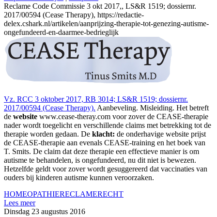
Reclame Code Commissie 3 okt 2017,, LS&R 1519; dossiernr.
2017/00594 (Cease Therapy), https://redactie-
delex.cshark.nl/artikelen/aanprijzing-therapie-tot-genezing-autisme-
ongefundeerd-en-daarmee-bedrieglijk
Vz. RCC 3 oktober 2017, RB 3014; LS&R 1519; dossiernr.
2017/00594 (Cease Therapy).
Aanbeveling. Misleiding. Het betreft
de
website
www.cease-theray.com voor zover de CEASE-therapie
nader wordt toegelicht en verschillende claims met betrekking tot de
therapie worden gedaan. De
klacht:
de onderhavige website prijst
de CEASE-therapie aan evenals CEASE-training en het boek van
T. Smits. De claim dat deze therapie een effectieve manier is om
autisme te behandelen, is ongefundeerd, nu dit niet is bewezen.
Hetzelfde geldt voor zover wordt gesuggereerd dat vaccinaties van
ouders bij kinderen autisme kunnen veroorzaken.
HOMEOPATHIE
RECLAMERECHT
Lees meer
Dinsdag 23 augustus 2016