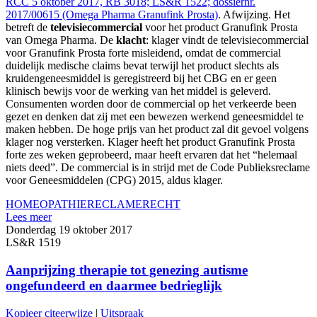
RCC 5 oktober 2017, RB 3018; LS&R 1522; dossiernr.
2017/00615 (Omega Pharma Granufink Prosta)
. Afwijzing. Het
betreft de
televisiecommercial
voor het product Granufink Prosta
van Omega Pharma. De
klacht
: klager vindt de televisiecommercial
voor Granufink Prosta forte misleidend, omdat de commercial
duidelijk medische claims bevat terwijl het product slechts als
kruidengeneesmiddel is geregistreerd bij het CBG en er geen
klinisch bewijs voor de werking van het middel is geleverd.
Consumenten worden door de commercial op het verkeerde been
gezet en denken dat zij met een bewezen werkend geneesmiddel te
maken hebben. De hoge prijs van het product zal dit gevoel volgens
klager nog versterken. Klager heeft het product Granufink Prosta
forte zes weken geprobeerd, maar heeft ervaren dat het “helemaal
niets deed”. De commercial is in strijd met de Code Publieksreclame
voor Geneesmiddelen (CPG) 2015, aldus klager.
HOMEOPATHIE
RECLAMERECHT
Lees meer
Donderdag 19 oktober 2017
LS&R 1519
Aanprijzing therapie tot genezing autisme
ongefundeerd en daarmee bedrieglijk
Kopieer citeerwijze
|
Uitspraak