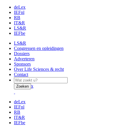
deLex
IEFnl
RB
IT&R
LS&R
IEFbe
LS&R
Congressen en opleidingen
Dossiers
Adverteren
Sponsors
Over Life Sciences & recht
Contact
x
Zoeken
deLex
IEFnl
RB
IT&R
IEFbe