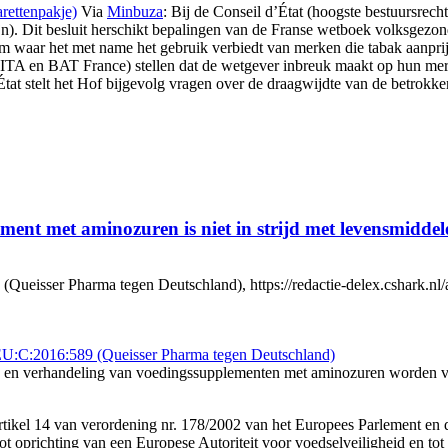
rettenpakje)
Via
Minbuza
: Bij de Conseil d’État (hoogste bestuursrechte
jn). Dit besluit herschikt bepalingen van de Franse wetboek volksgezond
cht om waar het met name het gebruik verbiedt van merken die tabak aanp
A en BAT France) stellen dat de wetgever inbreuk maakt op hun merkre
t stelt het Hof bijgevolg vragen over de draagwijdte van de betrokken 
ent met aminozuren is niet in strijd met levensmidde
ueisser Pharma tegen Deutschland), https://redactie-delex.cshark.nl/
U:C:2016:589 (Queisser Pharma tegen Deutschland)
ing en verhandeling van voedingssupplementen met aminozuren worden v
ikel 14 van verordening nr. 178/2002 van het Europees Parlement en d
t oprichting van een Europese Autoriteit voor voedselveiligheid en tot 