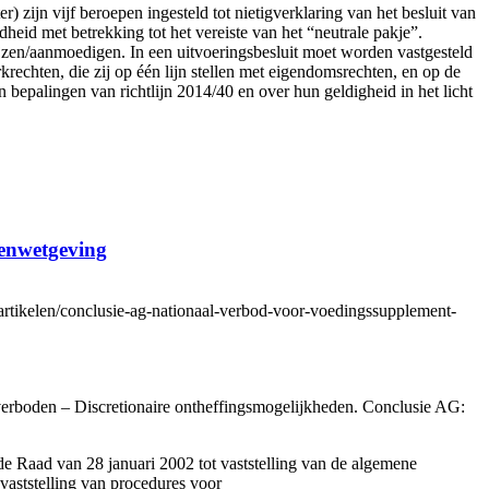
r) zijn vijf beroepen ingesteld tot nietigverklaring van het besluit van
heid met betrekking tot het vereiste van het “neutrale pakje”.
rijzen/aanmoedigen. In een uitvoeringsbesluit moet worden vastgesteld
chten, die zij op één lijn stellen met eigendomsrechten, en op de
bepalingen van richtlijn 2014/40 en over hun geldigheid in het licht
lenwetgeving
artikelen/conclusie-ag-nationaal-verbod-voor-voedingssupplement-
erboden – Discretionaire ontheffingsmogelijkheden. Conclusie AG:
e Raad van 28 januari 2002 tot vaststelling van de algemene
vaststelling van procedures voor