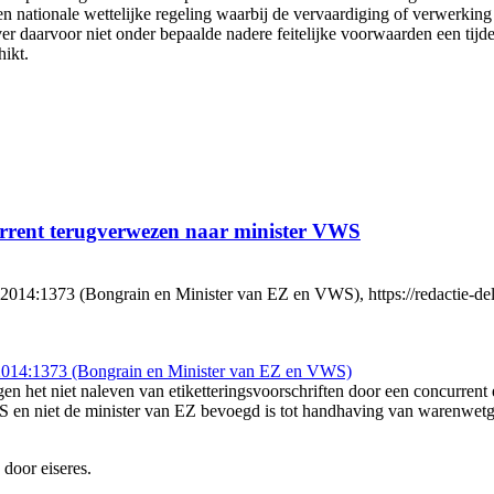
n nationale wettelijke regeling waarbij de vervaardiging of verwerking
daarvoor niet onder bepaalde nadere feitelijke voorwaarden een tijdel
hikt.
urrent terugverwezen naar minister VWS
373 (Bongrain en Minister van EZ en VWS), https://redactie-delex.c
014:1373 (Bongrain en Minister van EZ en VWS)
n het niet naleven van etiketteringsvoorschriften door een concurrent e
 en niet de minister van EZ bevoegd is tot handhaving van warenwetg
 door eiseres.