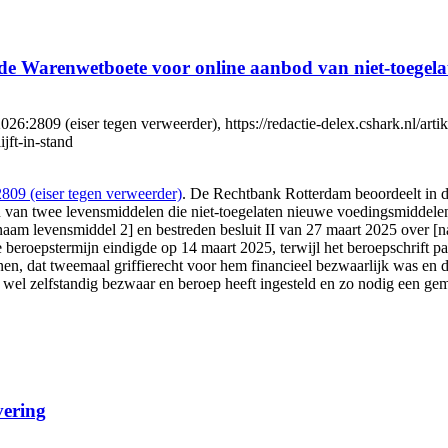
de Warenwetboete voor online aanbod van niet-toegelate
9 (eiser tegen verweerder), https://redactie-delex.cshark.nl/artikel
jft-in-stand
9 (eiser tegen verweerder)
. De Rechtbank Rotterdam beoordeelt in d
en van twee levensmiddelen die niet-toegelaten nieuwe voedingsmiddele
 [naam levensmiddel 2] en bestreden besluit II van 27 maart 2025 over 
 De beroepstermijn eindigde op 14 maart 2025, terwijl het beroepschrift
enen, dat tweemaal griffierecht voor hem financieel bezwaarlijk was en 
r wel zelfstandig bezwaar en beroep heeft ingesteld en zo nodig een g
vering