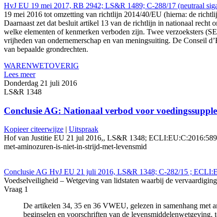
HvJ EU 19 mei 2017, RB 2942; LS&R 1489; C-288/17 (neutraal siga
19 mei 2016 tot omzetting van richtlijn 2014/40/EU (hierna: de richtli
Daarnaast zet dat besluit artikel 13 van de richtlijn in nationaal re
welke elementen of kenmerken verboden zijn. Twee verzoeksters (SEIT
vrijheden van ondernemerschap en van meningsuiting. De Conseil d’Éta
van bepaalde grondrechten.
WARENWET
OVERIG
Lees meer
Donderdag 21 juli 2016
LS&R 1348
Conclusie AG: Nationaal verbod voor voedingssupplem
Kopieer citeerwijze
|
Uitspraak
Hof van Justitie EU 21 jul 2016,, LS&R 1348; ECLI:EU:C:2016:589 (Q
met-aminozuren-is-niet-in-strijd-met-levensmid
Conclusie AG HvJ EU 21 juli 2016, LS&R 1348; C-282/15 ; ECLI:E
Voedselveiligheid – Wetgeving van lidstaten waarbij de vervaardig
Vraag 1
De artikelen 34, 35 en 36 VWEU, gelezen in samenhang met art
beginselen en voorschriften van de levensmiddelenwetgeving, to