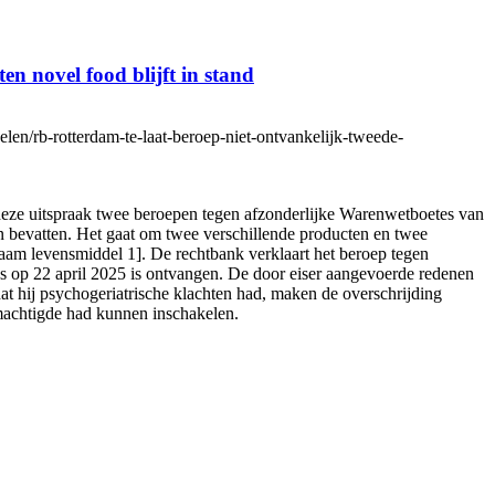
n novel food blijft in stand
en/rb-rotterdam-te-laat-beroep-niet-ontvankelijk-tweede-
eze uitspraak twee beroepen tegen afzonderlijke Warenwetboetes van
n bevatten. Het gaat om twee verschillende producten en twee
[naam levensmiddel 1]. De rechtbank verklaart het beroep tegen
 pas op 22 april 2025 is ontvangen. De door eiser aangevoerde redenen
dat hij psychogeriatrische klachten had, maken de overschrijding
emachtigde had kunnen inschakelen.