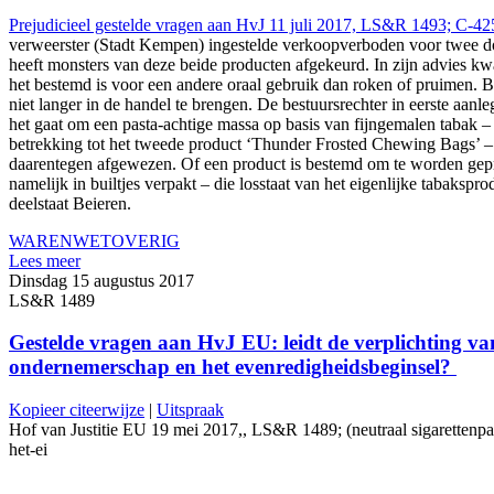
Prejudicieel gestelde vragen aan HvJ 11 juli 2017, LS&R 1493; C-42
verweerster (Stadt Kempen) ingestelde verkoopverboden voor twee do
heeft monsters van deze beide producten afgekeurd. In zijn advies kw
het bestemd is voor een andere oraal gebruik dan roken of pruimen. Bi
niet langer in de handel te brengen. De bestuursrechter in eerste aan
het gaat om een pasta-achtige massa op basis van fijngemalen tabak 
betrekking tot het tweede product ‘Thunder Frosted Chewing Bags’ – w
daarentegen afgewezen. Of een product is bestemd om te worden geprui
namelijk in builtjes verpakt – die losstaat van het eigenlijke tabakspr
deelstaat Beieren.
WARENWET
OVERIG
Lees meer
Dinsdag 15 augustus 2017
LS&R 1489
Gestelde vragen aan HvJ EU: leidt de verplichting va
ondernemerschap en het evenredigheidsbeginsel?
Kopieer citeerwijze
|
Uitspraak
Hof van Justitie EU 19 mei 2017,, LS&R 1489; (neutraal sigarettenpakje
het-ei