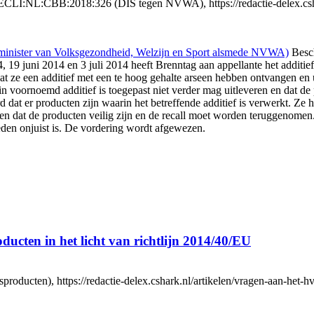
ECLI:NL:CBB:2018:326 (DIS tegen NVWA), https://redactie-delex.cshar
inister van Volksgezondheid, Welzijn en Sport alsmede NVWA)
Besch
014, 19 juni 2014 en 3 juli 2014 heeft Brenntag aan appellante het add
 ze een additief met een te hoog gehalte arseen hebben ontvangen en
in voornoemd additief is toegepast niet verder mag uitleveren en dat d
t er producten zijn waarin het betreffende additief is verwerkt. Ze h
tonen dat de producten veilig zijn en de recall moet worden teruggeno
eden onjuist is. De vordering wordt afgewezen.
ucten in het licht van richtlijn 2014/40/EU
ducten), https://redactie-delex.cshark.nl/artikelen/vragen-aan-het-hvj