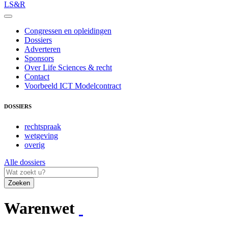
LS&R
Congressen en opleidingen
Dossiers
Adverteren
Sponsors
Over Life Sciences & recht
Contact
Voorbeeld ICT Modelcontract
DOSSIERS
rechtspraak
wetgeving
overig
Alle dossiers
Zoeken
Warenwet