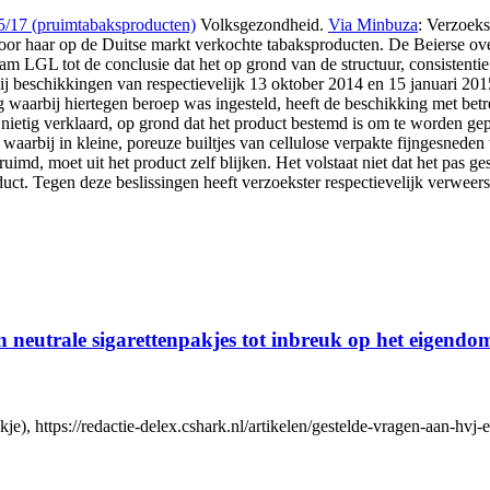
5/17 (pruimtabaksproducten)
Volksgezondheid.
Via Minbuza
: Verzoek
or haar op de Duitse markt verkochte tabaksproducten. De Beierse ove
am LGL tot de conclusie dat het op grond van de structuur, consistenti
j beschikkingen van respectievelijk 13 oktober 2014 en 15 januari 2015
leg waarbij hiertegen beroep was ingesteld, heeft de beschikking met b
– nietig verklaard, op grond dat het product bestemd is om te worden 
aarbij in kleine, poreuze builtjes van cellulose verpakte fijngesneden
md, moet uit het product zelf blijken. Het volstaat niet dat het pas 
oduct. Tegen deze beslissingen heeft verzoekster respectievelijk verweer
n neutrale sigarettenpakjes tot inbreuk op het eigendo
), https://redactie-delex.cshark.nl/artikelen/gestelde-vragen-aan-hvj-e