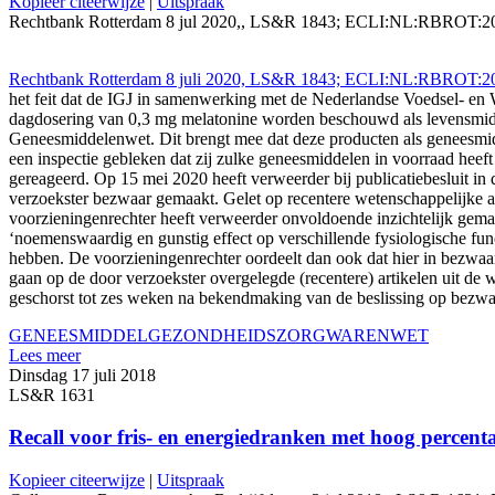
Kopieer citeerwijze
|
Uitspraak
Rechtbank Rotterdam 8 jul 2020,, LS&R 1843; ECLI:NL:RBROT:2020:601
Rechtbank Rotterdam 8 juli 2020, LS&R 1843; ECLI:NL:RBROT:2020
het feit dat de IGJ in samenwerking met de Nederlandse Voedsel- en 
dagdosering van 0,3 mg melatonine worden beschouwd als levensmidd
Geneesmiddelenwet. Dit brengt mee dat deze producten als geneesmidde
een inspectie gebleken dat zij zulke geneesmiddelen in voorraad heeft
gereageerd. Op 15 mei 2020 heeft verweerder bij publicatiebesluit in 
verzoekster bezwaar gemaakt. Gelet op recentere wetenschappelijke ar
voorzieningenrechter heeft verweerder onvoldoende inzichtelijk gema
‘noemenswaardig en gunstig effect op verschillende fysiologische fu
hebben. De voorzieningenrechter oordeelt dan ook dat hier in bezwaa
gaan op de door verzoekster overgelegde (recentere) artikelen uit de
geschorst tot zes weken na bekendmaking van de beslissing op bezwa
GENEESMIDDEL
GEZONDHEIDSZORG
WARENWET
Lees meer
Dinsdag 17 juli 2018
LS&R 1631
Recall voor fris- en energiedranken met hoog percen
Kopieer citeerwijze
|
Uitspraak