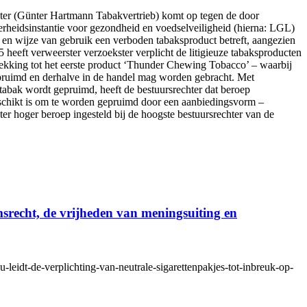
ster (Günter Hartmann Tabakvertrieb) komt op tegen de door
rheidsinstantie voor gezondheid en voedselveiligheid (hierna: LGL)
e en wijze van gebruik een verboden tabaksproduct betreft, aangezien
 heeft verweerster verzoekster verplicht de litigieuze tabaksproducten
etrekking tot het eerste product ‘Thunder Chewing Tobacco’ – waarbij
gepruimd en derhalve in de handel mag worden gebracht. Met
 tabak wordt gepruimd, heeft de bestuursrechter dat beroep
geschikt is om te worden gepruimd door een aanbiedingsvorm –
ster hoger beroep ingesteld bij de hoogste bestuursrechter van de
msrecht, de vrijheden van meningsuiting en
u-leidt-de-verplichting-van-neutrale-sigarettenpakjes-tot-inbreuk-op-