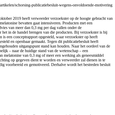
artikelen/schorsing-publicatiebesluit-wegens-onvoldoende-motivering
 oktober 2019 heeft verweerder verzoekster op de hoogte gebracht van
melatonine bevatten gaat intensiveren. Producten met een
vies van meer dan 0,3 mg per dag vallen onder de
et in de handel brengen van die producten. Bij verzoekster is bij
n is een conceptrapport opgesteld, waar verzoekster op heeft
esteld en openbaar gemaakt. Tegen dit publicatiebesluit heeft
 aangehouden uitgangspunt stand kan houden. Naar het oordeel van de
elijk – naar de huidige stand van de wetenschap – een
 van melatonine van 0,3 mg of meer een werking als geneesmiddel
chting op gegeven dient te worden en verweerder zal dienen in te
dig voorbereid en gemotiveerd. Derhalve wordt het bestreden besluit