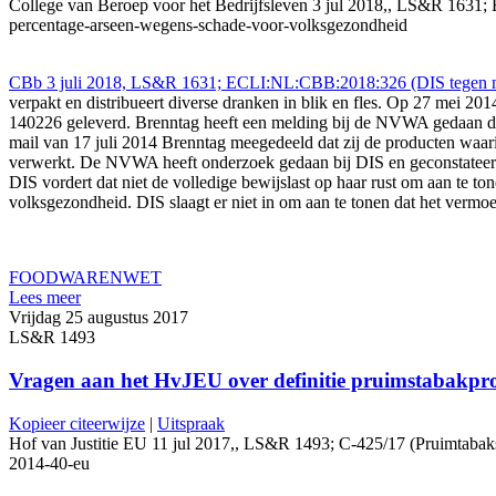
College van Beroep voor het Bedrijfsleven 3 jul 2018,, LS&R 1631; 
percentage-arseen-wegens-schade-voor-volksgezondheid
CBb 3 juli 2018, LS&R 1631; ECLI:NL:CBB:2018:326 (DIS tegen m
verpakt en distribueert diverse dranken in blik en fles. Op 27 mei 2
140226 geleverd. Brenntag heeft een melding bij de NVWA gedaan dat
mail van 17 juli 2014 Brenntag meegedeeld dat zij de producten waar
verwerkt. De NVWA heeft onderzoek gedaan bij DIS en geconstateerd da
DIS vordert dat niet de volledige bewijslast op haar rust om aan te 
volksgezondheid. DIS slaagt er niet in om aan te tonen dat het vermo
FOOD
WARENWET
Lees meer
Vrijdag 25 augustus 2017
LS&R 1493
Vragen aan het HvJEU over definitie pruimstabakprod
Kopieer citeerwijze
|
Uitspraak
Hof van Justitie EU 11 jul 2017,, LS&R 1493; C-425/17 (Pruimtabakspro
2014-40-eu