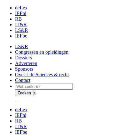
deLex
IEFnl
RB
IT&R
LS&R
IEFbe
LS&R
Congressen en opleidingen
Dossiers
Adverteren
Sponsors
Over Life Sciences & recht
Contact
x
Zoeken
deLex
IEFnl
RB
IT&R
IEFbe