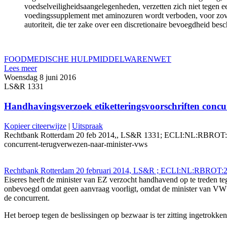
voedselveiligheidsaangelegenheden, verzetten zich niet tegen ee
voedingssupplement met aminozuren wordt verboden, voor zover 
autoriteit, die ter zake over een discretionaire bevoegdheid besc
FOOD
MEDISCHE HULPMIDDEL
WARENWET
Lees meer
Woensdag 8 juni 2016
LS&R 1331
Handhavingsverzoek etiketteringsvoorschriften conc
Kopieer citeerwijze
|
Uitspraak
Rechtbank Rotterdam 20 feb 2014,, LS&R 1331; ECLI:NL:RBROT:2014:1
concurrent-terugverwezen-naar-minister-vws
Rechtbank Rotterdam 20 februari 2014, LS&R ; ECLI:NL:RBROT:2
Eiseres heeft de minister van EZ verzocht handhavend op te treden tege
onbevoegd omdat geen aanvraag voorligt, omdat de minister van VWS
de concurrent.
Het beroep tegen de beslissingen op bezwaar is ter zitting ingetrokken