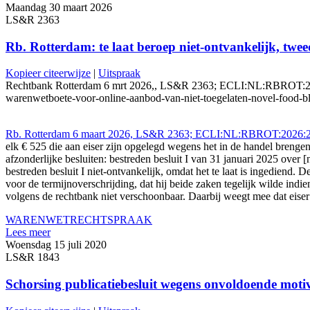
Maandag 30 maart 2026
LS&R 2363
Rb. Rotterdam: te laat beroep niet-ontvankelijk, twee
Kopieer citeerwijze
|
Uitspraak
Rechtbank Rotterdam 6 mrt 2026,, LS&R 2363; ECLI:NL:RBROT:2026:280
warenwetboete-voor-online-aanbod-van-niet-toegelaten-novel-food-bli
Rb. Rotterdam 6 maart 2026, LS&R 2363; ECLI:NL:RBROT:2026:280
elk € 525 die aan eiser zijn opgelegd wegens het in de handel breng
afzonderlijke besluiten: bestreden besluit I van 31 januari 2025 over
bestreden besluit I niet-ontvankelijk, omdat het te laat is ingediend.
voor de termijnoverschrijding, dat hij beide zaken tegelijk wilde indi
volgens de rechtbank niet verschoonbaar. Daarbij weegt mee dat eise
WARENWET
RECHTSPRAAK
Lees meer
Woensdag 15 juli 2020
LS&R 1843
Schorsing publicatiebesluit wegens onvoldoende moti