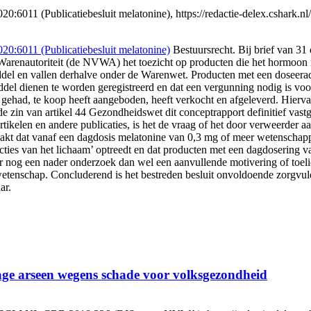
1 (Publicatiebesluit melatonine), https://redactie-delex.cshark.nl/
:6011 (Publicatiebesluit melatonine)
Bestuursrecht. Bij brief van 31
Warenautoriteit (de NVWA) het toezicht op producten die het hormoon 
el en vallen derhalve onder de Warenwet. Producten met een doseerad
l dienen te worden geregistreerd en dat een vergunning nodig is voor h
 gehad, te koop heeft aangeboden, heeft verkocht en afgeleverd. Hierva
de zin van artikel 44 Gezondheidswet dit conceptrapport definitief vastg
tikelen en andere publicaties, is het de vraag of het door verweerder
akt dat vanaf een dagdosis melatonine van 0,3 mg of meer wetenschapp
ncties van het lichaam’ optreedt en dat producten met een dagdosering
r nog een nader onderzoek dan wel een aanvullende motivering of toeli
 wetenschap. Concluderend is het bestreden besluit onvoldoende zorgvul
ar.
tage arseen wegens schade voor volksgezondheid