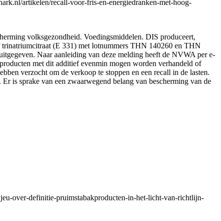
k.nl/artikelen/recall-voor-fris-en-energiedranken-met-hoog-
erming volksgezondheid. Voedingsmiddelen. DIS produceert,
itief trinatriumcitraat (E 331) met lotnummers THN 140260 en THN
 uitgegeven. Naar aanleiding van deze melding heeft de NVWA per e-
e producten met dit additief evenmin mogen worden verhandeld of
ebben verzocht om de verkoop te stoppen en een recall in de lasten.
men. Er is sprake van een zwaarwegend belang van bescherming van de
eu-over-definitie-pruimstabakproducten-in-het-licht-van-richtlijn-