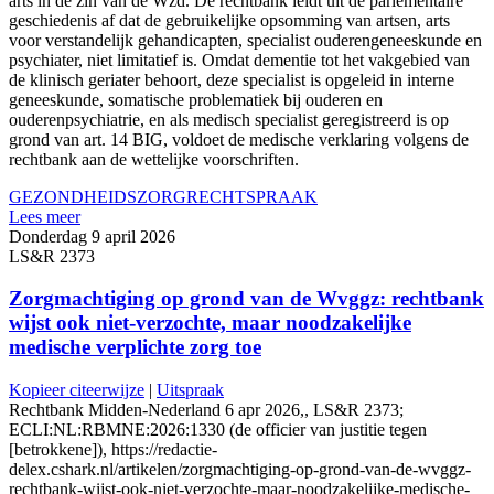
arts in de zin van de Wzd. De rechtbank leidt uit de parlementaire
geschiedenis af dat de gebruikelijke opsomming van artsen, arts
voor verstandelijk gehandicapten, specialist ouderengeneeskunde en
psychiater, niet limitatief is. Omdat dementie tot het vakgebied van
de klinisch geriater behoort, deze specialist is opgeleid in interne
geneeskunde, somatische problematiek bij ouderen en
ouderenpsychiatrie, en als medisch specialist geregistreerd is op
grond van art. 14 BIG, voldoet de medische verklaring volgens de
rechtbank aan de wettelijke voorschriften.
GEZONDHEIDSZORG
RECHTSPRAAK
Lees meer
Donderdag 9 april 2026
LS&R 2373
Zorgmachtiging op grond van de Wvggz: rechtbank
wijst ook niet-verzochte, maar noodzakelijke
medische verplichte zorg toe
Kopieer citeerwijze
|
Uitspraak
Rechtbank Midden-Nederland 6 apr 2026,, LS&R 2373;
ECLI:NL:RBMNE:2026:1330 (de officier van justitie tegen
[betrokkene]), https://redactie-
delex.cshark.nl/artikelen/zorgmachtiging-op-grond-van-de-wvggz-
rechtbank-wijst-ook-niet-verzochte-maar-noodzakelijke-medische-