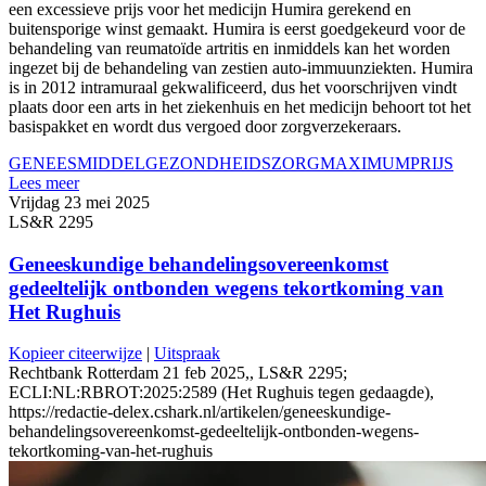
een excessieve prijs voor het medicijn Humira gerekend en
buitensporige winst gemaakt. Humira is eerst goedgekeurd voor de
behandeling van reumatoïde artritis en inmiddels kan het worden
ingezet bij de behandeling van zestien auto-immuunziekten. Humira
is in 2012 intramuraal gekwalificeerd, dus het voorschrijven vindt
plaats door een arts in het ziekenhuis en het medicijn behoort tot het
basispakket en wordt dus vergoed door zorgverzekeraars.
GENEESMIDDEL
GEZONDHEIDSZORG
MAXIMUMPRIJS
Lees meer
Vrijdag 23 mei 2025
LS&R 2295
Geneeskundige behandelingsovereenkomst
gedeeltelijk ontbonden wegens tekortkoming van
Het Rughuis
Kopieer citeerwijze
|
Uitspraak
Rechtbank Rotterdam 21 feb 2025,, LS&R 2295;
ECLI:NL:RBROT:2025:2589 (Het Rughuis tegen gedaagde),
https://redactie-delex.cshark.nl/artikelen/geneeskundige-
behandelingsovereenkomst-gedeeltelijk-ontbonden-wegens-
tekortkoming-van-het-rughuis