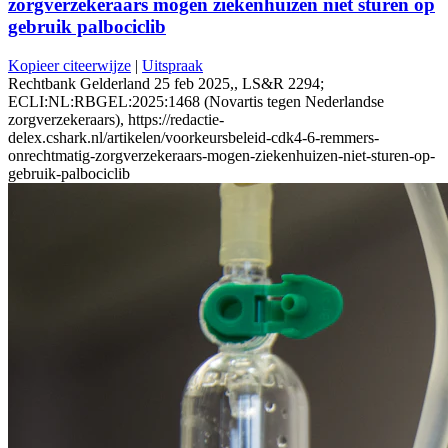
zorgverzekeraars mogen ziekenhuizen niet sturen op
gebruik palbociclib
Kopieer citeerwijze
|
Uitspraak
Rechtbank Gelderland 25 feb 2025,, LS&R 2294;
ECLI:NL:RBGEL:2025:1468 (Novartis tegen Nederlandse
zorgverzekeraars), https://redactie-
delex.cshark.nl/artikelen/voorkeursbeleid-cdk4-6-remmers-
onrechtmatig-zorgverzekeraars-mogen-ziekenhuizen-niet-sturen-op-
gebruik-palbociclib