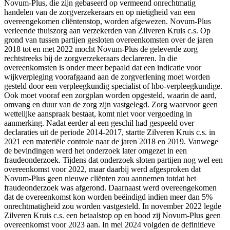
Novum-Plus, die zijn gebaseerd op vermeend onrechtmatig
handelen van de zorgverzekeraars en op nietigheid van een
overeengekomen cliëntenstop, worden afgewezen. Novum-Plus
verleende thuiszorg aan verzekerden van Zilveren Kruis c.s. Op
grond van tussen partijen gesloten overeenkomsten over de jaren
2018 tot en met 2022 mocht Novum-Plus de geleverde zorg
rechtstreeks bij de zorgverzekeraars declareren. In die
overeenkomsten is onder meer bepaald dat een indicatie voor
wijkverpleging voorafgaand aan de zorgverlening moet worden
gesteld door een verpleegkundig specialist of hbo-verpleegkundige.
Ook moet vooraf een zorgplan worden opgesteld, waarin de aard,
omvang en duur van de zorg zijn vastgelegd. Zorg waarvoor geen
wettelijke aanspraak bestaat, komt niet voor vergoeding in
aanmerking. Nadat eerder al een geschil had gespeeld over
declaraties uit de periode 2014-2017, startte Zilveren Kruis c.s. in
2021 een materiële controle naar de jaren 2018 en 2019. Vanwege
de bevindingen werd het onderzoek later omgezet in een
fraudeonderzoek. Tijdens dat onderzoek sloten partijen nog wel een
overeenkomst voor 2022, maar daarbij werd afgesproken dat
Novum-Plus geen nieuwe cliënten zou aannemen totdat het
fraudeonderzoek was afgerond. Daarnaast werd overeengekomen
dat de overeenkomst kon worden beëindigd indien meer dan 5%
onrechtmatigheid zou worden vastgesteld. In november 2022 legde
Zilveren Kruis c.s. een betaalstop op en bood zij Novum-Plus geen
overeenkomst voor 2023 aan. In mei 2024 volgden de definitieve