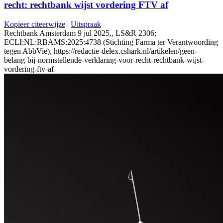
recht: rechtbank wijst vordering FTV af
Kopieer citeerwijze
|
Uitspraak
Rechtbank Amsterdam 9 jul 2025,, LS&R 2306;
ECLI:NL:RBAMS:2025:4738 (Stichting Farma ter Verantwoording
tegen AbbVie), https://redactie-delex.cshark.nl/artikelen/geen-
belang-bij-normstellende-verklaring-voor-recht-rechtbank-wijst-
vordering-ftv-af