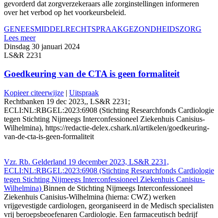
gevorderd dat zorgverzekeraars alle zorginstellingen informeren
over het verbod op het voorkeursbeleid.
GENEESMIDDEL
RECHTSPRAAK
GEZONDHEIDSZORG
Lees meer
Dinsdag 30 januari 2024
LS&R 2231
Goedkeuring van de CTA is geen formaliteit
Kopieer citeerwijze
|
Uitspraak
Rechtbanken 19 dec 2023,, LS&R 2231;
ECLI:NL:RBGEL:2023:6908 (Stichting Researchfonds Cardiologie
tegen Stichting Nijmeegs Interconfessioneel Ziekenhuis Canisius-
Wilhelmina), https://redactie-delex.cshark.nl/artikelen/goedkeuring-
van-de-cta-is-geen-formaliteit
Vzr. Rb. Gelderland 19 december 2023, LS&R 2231,
ECLI:NL:RBGEL:2023:6908 (Stichting Researchfonds Cardiologie
tegen Stichting Nijmeegs Interconfessioneel Ziekenhuis Canisius-
Wilhelmina)
Binnen de Stichting Nijmeegs Interconfessioneel
Ziekenhuis Canisius-Wilhelmina (hierna: CWZ) werken
vrijgevestigde cardiologen, georganiseerd in de Medisch specialisten
vrij beroepsbeoefenaren Cardiologie. Een farmaceutisch bedrijf