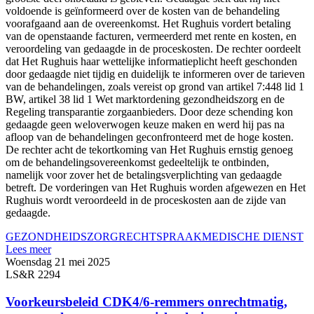
voldoende is geïnformeerd over de kosten van de behandeling
voorafgaand aan de overeenkomst. Het Rughuis vordert betaling
van de openstaande facturen, vermeerderd met rente en kosten, en
veroordeling van gedaagde in de proceskosten. De rechter oordeelt
dat Het Rughuis haar wettelijke informatieplicht heeft geschonden
door gedaagde niet tijdig en duidelijk te informeren over de tarieven
van de behandelingen, zoals vereist op grond van artikel 7:448 lid 1
BW, artikel 38 lid 1 Wet marktordening gezondheidszorg en de
Regeling transparantie zorgaanbieders. Door deze schending kon
gedaagde geen weloverwogen keuze maken en werd hij pas na
afloop van de behandelingen geconfronteerd met de hoge kosten.
De rechter acht de tekortkoming van Het Rughuis ernstig genoeg
om de behandelingsovereenkomst gedeeltelijk te ontbinden,
namelijk voor zover het de betalingsverplichting van gedaagde
betreft. De vorderingen van Het Rughuis worden afgewezen en Het
Rughuis wordt veroordeeld in de proceskosten aan de zijde van
gedaagde.
GEZONDHEIDSZORG
RECHTSPRAAK
MEDISCHE DIENST
Lees meer
Woensdag 21 mei 2025
LS&R 2294
Voorkeursbeleid CDK4/6-remmers onrechtmatig,