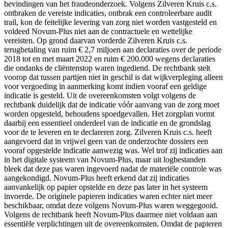
bevindingen van het fraudeonderzoek. Volgens Zilveren Kruis c.s.
ontbraken de vereiste indicaties, ontbrak een controleerbare audit
trail, kon de feitelijke levering van zorg niet worden vastgesteld en
voldeed Novum-Plus niet aan de contractuele en wettelijke
vereisten. Op grond daarvan vorderde Zilveren Kruis c.s.
terugbetaling van ruim € 2,7 miljoen aan declaraties over de periode
2018 tot en met maart 2022 en ruim € 200.000 wegens declaraties
die ondanks de cliëntenstop waren ingediend. De rechtbank stelt
voorop dat tussen partijen niet in geschil is dat wijkverpleging alleen
voor vergoeding in aanmerking komt indien vooraf een geldige
indicatie is gesteld. Uit de overeenkomsten volgt volgens de
rechtbank duidelijk dat de indicatie vóór aanvang van de zorg moet
worden opgesteld, behoudens spoedgevallen. Het zorgplan vormt
daarbij een essentieel onderdeel van de indicatie en de grondslag
voor de te leveren en te declareren zorg. Zilveren Kruis c.s. heeft
aangevoerd dat in vrijwel geen van de onderzochte dossiers een
vooraf opgestelde indicatie aanwezig was. Wel trof zij indicaties aan
in het digitale systeem van Novum-Plus, maar uit logbestanden
bleek dat deze pas waren ingevoerd nadat de materiële controle was
aangekondigd. Novum-Plus heeft erkend dat zij indicaties
aanvankelijk op papier opstelde en deze pas later in het systeem
invoerde. De originele papieren indicaties waren echter niet meer
beschikbaar, omdat deze volgens Novum-Plus waren weggegooid.
Volgens de rechtbank heeft Novum-Plus daarmee niet voldaan aan
essentiële verplichtingen uit de overeenkomsten. Omdat de papieren