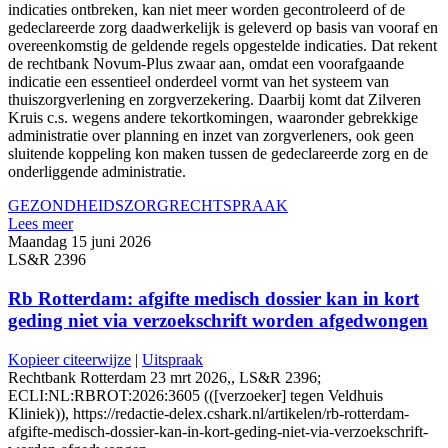
indicaties ontbreken, kan niet meer worden gecontroleerd of de
gedeclareerde zorg daadwerkelijk is geleverd op basis van vooraf en
overeenkomstig de geldende regels opgestelde indicaties. Dat rekent
de rechtbank Novum-Plus zwaar aan, omdat een voorafgaande
indicatie een essentieel onderdeel vormt van het systeem van
thuiszorgverlening en zorgverzekering. Daarbij komt dat Zilveren
Kruis c.s. wegens andere tekortkomingen, waaronder gebrekkige
administratie over planning en inzet van zorgverleners, ook geen
sluitende koppeling kon maken tussen de gedeclareerde zorg en de
onderliggende administratie.
GEZONDHEIDSZORG
RECHTSPRAAK
Lees meer
Maandag 15 juni 2026
LS&R 2396
Rb Rotterdam: afgifte medisch dossier kan in kort
geding niet via verzoekschrift worden afgedwongen
Kopieer citeerwijze
|
Uitspraak
Rechtbank Rotterdam 23 mrt 2026,, LS&R 2396;
ECLI:NL:RBROT:2026:3605 (([verzoeker] tegen Veldhuis
Kliniek)), https://redactie-delex.cshark.nl/artikelen/rb-rotterdam-
afgifte-medisch-dossier-kan-in-kort-geding-niet-via-verzoekschrift-