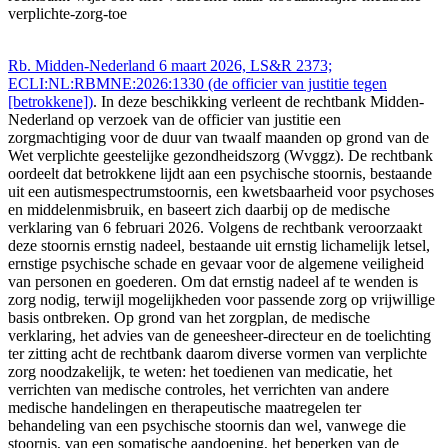
verplichte-zorg-toe
Rb. Midden-Nederland 6 maart 2026, LS&R 2373;
ECLI:NL:RBMNE:2026:1330 (de officier van justitie tegen
[betrokkene])
. In deze beschikking verleent de rechtbank Midden-
Nederland op verzoek van de officier van justitie een
zorgmachtiging voor de duur van twaalf maanden op grond van de
Wet verplichte geestelijke gezondheidszorg (Wvggz). De rechtbank
oordeelt dat betrokkene lijdt aan een psychische stoornis, bestaande
uit een autismespectrumstoornis, een kwetsbaarheid voor psychoses
en middelenmisbruik, en baseert zich daarbij op de medische
verklaring van 6 februari 2026. Volgens de rechtbank veroorzaakt
deze stoornis ernstig nadeel, bestaande uit ernstig lichamelijk letsel,
ernstige psychische schade en gevaar voor de algemene veiligheid
van personen en goederen. Om dat ernstig nadeel af te wenden is
zorg nodig, terwijl mogelijkheden voor passende zorg op vrijwillige
basis ontbreken. Op grond van het zorgplan, de medische
verklaring, het advies van de geneesheer-directeur en de toelichting
ter zitting acht de rechtbank daarom diverse vormen van verplichte
zorg noodzakelijk, te weten: het toedienen van medicatie, het
verrichten van medische controles, het verrichten van andere
medische handelingen en therapeutische maatregelen ter
behandeling van een psychische stoornis dan wel, vanwege die
stoornis, van een somatische aandoening, het beperken van de