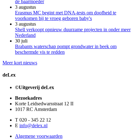
de baarmoeder
3 augustus
Erasmus MC begint met DNA-tests om doofheid te
voorkomen bij te vroeg geboren baby's
3 augustus
Shell verkoopt opnieuw duurzame projecten in onder meer
Nederland
30 juli
Brabants waterschap pompt grondwater in beek om
beschermde vis te redden
Meer kort nieuws
deLex
©Uitgeverij deLex
Bezoekadres
Korte Leidsedwarsstraat 12 II
1017 RC Amsterdam
T 020 - 345 22 12
E
info@delex.nl
Algemene voorwaarden