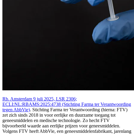
Rb. Amsterdam 9 juli 2025, LSR 2306;
ECLI:NL:RBAMS:2025:4738 (Stichting Farma ter Verantwoording
tegen AbbVie)
. Stichting Farma ter Verantwoording (hierna: FTV)
zet zich sinds 2018 in voor eerlijke en duurzame toegang tot
geneesmiddelen en medische technologie. Zo hecht FTV
bijvoorbeeld waarde aan eerlijke prijzen voor geneesmiddelen.
Volgens FTV heeft AbbVie, een geneesmiddelenfabrikant, jarenlang