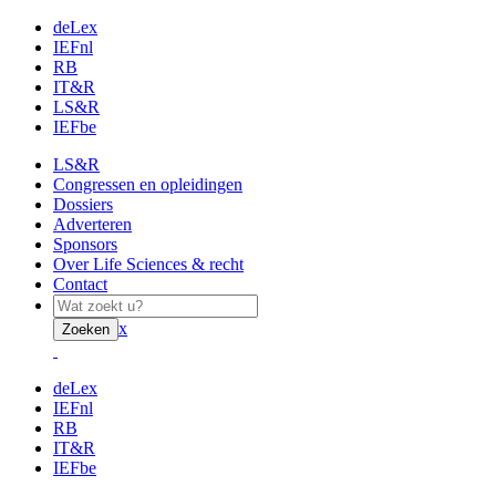
deLex
IEFnl
RB
IT&R
LS&R
IEFbe
LS&R
Congressen en opleidingen
Dossiers
Adverteren
Sponsors
Over Life Sciences & recht
Contact
x
Zoeken
deLex
IEFnl
RB
IT&R
IEFbe