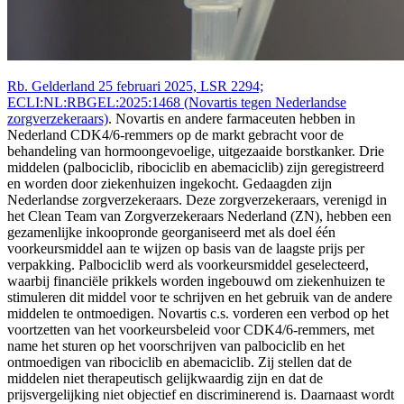
Rb. Gelderland 25 februari 2025, LSR 2294;
ECLI:NL:RBGEL:2025:1468 (Novartis tegen Nederlandse
zorgverzekeraars)
. Novartis en andere farmaceuten hebben in
Nederland CDK4/6-remmers op de markt gebracht voor de
behandeling van hormoongevoelige, uitgezaaide borstkanker. Drie
middelen (palbociclib, ribociclib en abemaciclib) zijn geregistreerd
en worden door ziekenhuizen ingekocht. Gedaagden zijn
Nederlandse zorgverzekeraars. Deze zorgverzekeraars, verenigd in
het Clean Team van Zorgverzekeraars Nederland (ZN), hebben een
gezamenlijke inkoopronde georganiseerd met als doel één
voorkeursmiddel aan te wijzen op basis van de laagste prijs per
verpakking. Palbociclib werd als voorkeursmiddel geselecteerd,
waarbij financiële prikkels worden ingebouwd om ziekenhuizen te
stimuleren dit middel voor te schrijven en het gebruik van de andere
middelen te ontmoedigen. Novartis c.s. vorderen een verbod op het
voortzetten van het voorkeursbeleid voor CDK4/6-remmers, met
name het sturen op het voorschrijven van palbociclib en het
ontmoedigen van ribociclib en abemaciclib. Zij stellen dat de
middelen niet therapeutisch gelijkwaardig zijn en dat de
prijsvergelijking niet objectief en discriminerend is. Daarnaast wordt