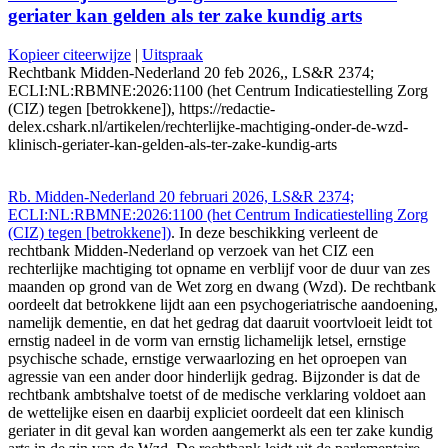
geriater kan gelden als ter zake kundig arts
Kopieer citeerwijze
|
Uitspraak
Rechtbank Midden-Nederland 20 feb 2026,, LS&R 2374;
ECLI:NL:RBMNE:2026:1100 (het Centrum Indicatiestelling Zorg
(CIZ) tegen [betrokkene]), https://redactie-
delex.cshark.nl/artikelen/rechterlijke-machtiging-onder-de-wzd-
klinisch-geriater-kan-gelden-als-ter-zake-kundig-arts
Rb. Midden-Nederland 20 februari 2026, LS&R 2374;
ECLI:NL:RBMNE:2026:1100 (het Centrum Indicatiestelling Zorg
(CIZ) tegen [betrokkene])
. In deze beschikking verleent de
rechtbank Midden-Nederland op verzoek van het CIZ een
rechterlijke machtiging tot opname en verblijf voor de duur van zes
maanden op grond van de Wet zorg en dwang (Wzd). De rechtbank
oordeelt dat betrokkene lijdt aan een psychogeriatrische aandoening,
namelijk dementie, en dat het gedrag dat daaruit voortvloeit leidt tot
ernstig nadeel in de vorm van ernstig lichamelijk letsel, ernstige
psychische schade, ernstige verwaarlozing en het oproepen van
agressie van een ander door hinderlijk gedrag. Bijzonder is dat de
rechtbank ambtshalve toetst of de medische verklaring voldoet aan
de wettelijke eisen en daarbij expliciet oordeelt dat een klinisch
geriater in dit geval kan worden aangemerkt als een ter zake kundig