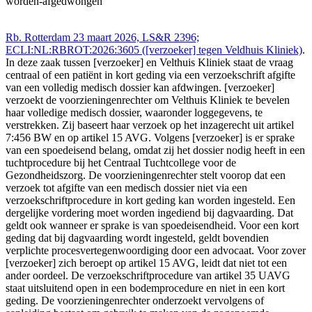
worden-afgedwongen
Rb. Rotterdam 23 maart 2026, LS&R 2396;
ECLI:NL:RBROT:2026:3605 ([verzoeker] tegen Veldhuis Kliniek)
.
In deze zaak tussen [verzoeker] en Velthuis Kliniek staat de vraag
centraal of een patiënt in kort geding via een verzoekschrift afgifte
van een volledig medisch dossier kan afdwingen. [verzoeker]
verzoekt de voorzieningenrechter om Velthuis Kliniek te bevelen
haar volledige medisch dossier, waaronder loggegevens, te
verstrekken. Zij baseert haar verzoek op het inzagerecht uit artikel
7:456 BW en op artikel 15 AVG. Volgens [verzoeker] is er sprake
van een spoedeisend belang, omdat zij het dossier nodig heeft in een
tuchtprocedure bij het Centraal Tuchtcollege voor de
Gezondheidszorg. De voorzieningenrechter stelt voorop dat een
verzoek tot afgifte van een medisch dossier niet via een
verzoekschriftprocedure in kort geding kan worden ingesteld. Een
dergelijke vordering moet worden ingediend bij dagvaarding. Dat
geldt ook wanneer er sprake is van spoedeisendheid. Voor een kort
geding dat bij dagvaarding wordt ingesteld, geldt bovendien
verplichte procesvertegenwoordiging door een advocaat. Voor zover
[verzoeker] zich beroept op artikel 15 AVG, leidt dat niet tot een
ander oordeel. De verzoekschriftprocedure van artikel 35 UAVG
staat uitsluitend open in een bodemprocedure en niet in een kort
geding. De voorzieningenrechter onderzoekt vervolgens of