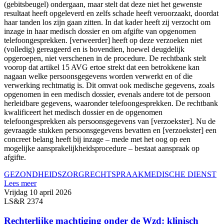
(gebitsbeugel) ondergaan, maar stelt dat deze niet het gewenste
resultaat heeft opgeleverd en zelfs schade heeft veroorzaakt, doordat
haar tanden los zijn gaan zitten. In dat kader heeft zij verzocht om
inzage in haar medisch dossier en om afgifte van opgenomen
telefoongesprekken. [verweerder] heeft op deze verzoeken niet
(volledig) gereageerd en is bovendien, hoewel deugdelijk
opgeroepen, niet verschenen in de procedure. De rechtbank stelt
voorop dat artikel 15 AVG ertoe strekt dat een betrokkene kan
nagaan welke persoonsgegevens worden verwerkt en of die
verwerking rechtmatig is. Dit omvat ook medische gegevens, zoals
opgenomen in een medisch dossier, evenals andere tot de persoon
herleidbare gegevens, waaronder telefoongesprekken. De rechtbank
kwalificeert het medisch dossier en de opgenomen
telefoongesprekken als persoonsgegevens van [verzoekster]. Nu de
gevraagde stukken persoonsgegevens bevatten en [verzoekster] een
concreet belang heeft bij inzage – mede met het oog op een
mogelijke aansprakelijkheidsprocedure – bestaat aanspraak op
afgifte.
GEZONDHEIDSZORG
RECHTSPRAAK
MEDISCHE DIENST
Lees meer
Vrijdag 10 april 2026
LS&R 2374
Rechterlijke machtiging onder de Wzd: klinisch