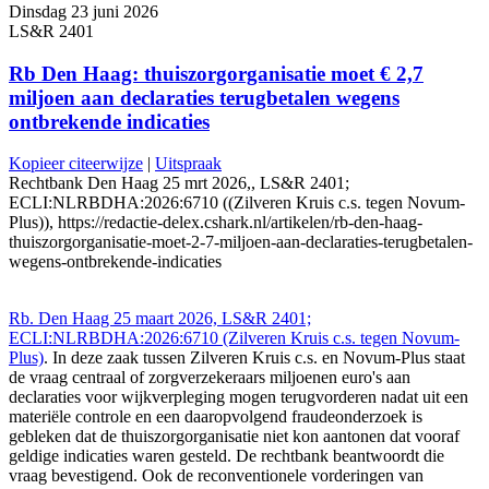
Dinsdag 23 juni 2026
LS&R 2401
Rb Den Haag: thuiszorgorganisatie moet € 2,7
miljoen aan declaraties terugbetalen wegens
ontbrekende indicaties
Kopieer citeerwijze
|
Uitspraak
Rechtbank Den Haag 25 mrt 2026,, LS&R 2401;
ECLI:NLRBDHA:2026:6710 ((Zilveren Kruis c.s. tegen Novum-
Plus)), https://redactie-delex.cshark.nl/artikelen/rb-den-haag-
thuiszorgorganisatie-moet-2-7-miljoen-aan-declaraties-terugbetalen-
wegens-ontbrekende-indicaties
Rb. Den Haag 25 maart 2026, LS&R 2401;
ECLI:NLRBDHA:2026:6710 (Zilveren Kruis c.s. tegen Novum-
Plus)
. In deze zaak tussen Zilveren Kruis c.s. en Novum-Plus staat
de vraag centraal of zorgverzekeraars miljoenen euro's aan
declaraties voor wijkverpleging mogen terugvorderen nadat uit een
materiële controle en een daaropvolgend fraudeonderzoek is
gebleken dat de thuiszorgorganisatie niet kon aantonen dat vooraf
geldige indicaties waren gesteld. De rechtbank beantwoordt die
vraag bevestigend. Ook de reconventionele vorderingen van