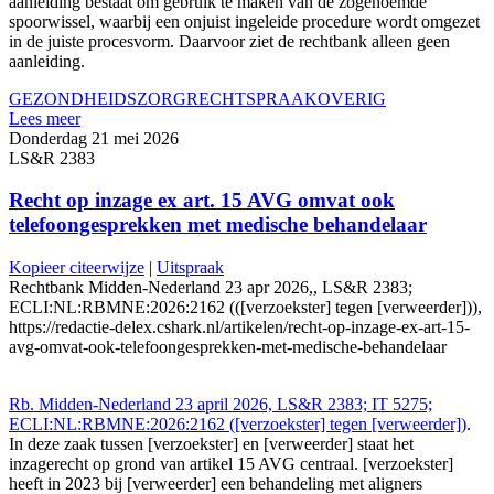
aanleiding bestaat om gebruik te maken van de zogenoemde
spoorwissel, waarbij een onjuist ingeleide procedure wordt omgezet
in de juiste procesvorm. Daarvoor ziet de rechtbank alleen geen
aanleiding.
GEZONDHEIDSZORG
RECHTSPRAAK
OVERIG
Lees meer
Donderdag 21 mei 2026
LS&R 2383
Recht op inzage ex art. 15 AVG omvat ook
telefoongesprekken met medische behandelaar
Kopieer citeerwijze
|
Uitspraak
Rechtbank Midden-Nederland 23 apr 2026,, LS&R 2383;
ECLI:NL:RBMNE:2026:2162 (([verzoekster] tegen [verweerder])),
https://redactie-delex.cshark.nl/artikelen/recht-op-inzage-ex-art-15-
avg-omvat-ook-telefoongesprekken-met-medische-behandelaar
Rb. Midden-Nederland 23 april 2026, LS&R 2383; IT 5275;
ECLI:NL:RBMNE:2026:2162 ([verzoekster] tegen [verweerder])
.
In deze zaak tussen [verzoekster] en [verweerder] staat het
inzagerecht op grond van artikel 15 AVG centraal. [verzoekster]
heeft in 2023 bij [verweerder] een behandeling met aligners