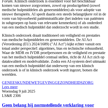
Forum.
Klinisch onderzoek is essentieel voor het beschikbaar
komen van nieuwe zorgvormen, zowel op productgebied (zowel
medische hulpmiddelen als geneesmiddelen) als voor adoptie van
nieuwe therapieën. AI speelt daarin een steeds belangrijkere rol in de
vorm van bijvoorbeeld patiëntstratificatie (het indelen van patiënten
in subgroepen op basis van relevante kenmerken) of als onderdeel
van een medisch hulpmiddel dat onderzocht wordt in een studie.
Klinisch onderzoek draait traditioneel om veiligheid en prestaties
van medische hulpmiddelen en geneesmiddelen. De AI Act
(Verordening (EU) 2024/1689) ("AI Act") kijkt echter vanuit een
totaal ander perspectief: algoritmes, bias en technische robuustheid.
Waar de MDR en IVDR proefpersonen en de veiligheid en prestatie
van het medisch hulpmiddel centraal stellen, richt de AI Act zich op
datakwaliteit en modelvalidatie. Zodra een AI-systeem deel uitmaakt
van een medisch hulpmiddel dat onderwerp van een klinisch
onderzoek is of in klinisch onderzoek wordt ingezet, botsen die
werelden.
GENEESKUNDE
WETGEVING
GEZONDHEIDSZORG
Lees meer
Woensdag 9 juli 2025
LS&R 2306
Geen belang bij normstellende verklaring voor