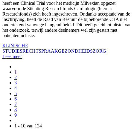
heeft een Clinical Trial voor het medicijn Milvexian opgezet,
waarvoor de Stichting Researchfonds Cardiologie (hierna:
Researchfonds) zich heeft ingeschreven. Ondanks acceptatie van de
inschrijving, heeft de Raad van Bestuur de bijbehorende CTA niet
ondertekend vanwege hangend beleid. Dit heeft geleid tot uitstel van
het onderzoek, terwijl andere deelnemers wel zijn gestart met
patiënteninclusie.
KLINISCHE
STUDIES
RECHTSPRAAK
GEZONDHEIDSZORG
Lees meer
1
2
3
4
5
6
7
8
9
1 - 10 van 124