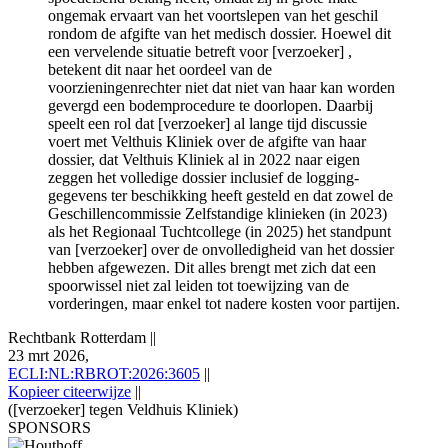
ongemak ervaart van het voortslepen van het geschil
rondom de afgifte van het medisch dossier. Hoewel dit
een vervelende situatie betreft voor [verzoeker] ,
betekent dit naar het oordeel van de
voorzieningenrechter niet dat niet van haar kan worden
gevergd een bodemprocedure te doorlopen. Daarbij
speelt een rol dat [verzoeker] al lange tijd discussie
voert met Velthuis Kliniek over de afgifte van haar
dossier, dat Velthuis Kliniek al in 2022 naar eigen
zeggen het volledige dossier inclusief de logging-
gegevens ter beschikking heeft gesteld en dat zowel de
Geschillencommissie Zelfstandige klinieken (in 2023)
als het Regionaal Tuchtcollege (in 2025) het standpunt
van [verzoeker] over de onvolledigheid van het dossier
hebben afgewezen. Dit alles brengt met zich dat een
spoorwissel niet zal leiden tot toewijzing van de
vorderingen, maar enkel tot nadere kosten voor partijen.
Rechtbank Rotterdam
||
23 mrt 2026,
ECLI:NL:RBROT:2026:3605
||
Kopieer citeerwijze
||
([verzoeker] tegen Veldhuis Kliniek)
SPONSORS