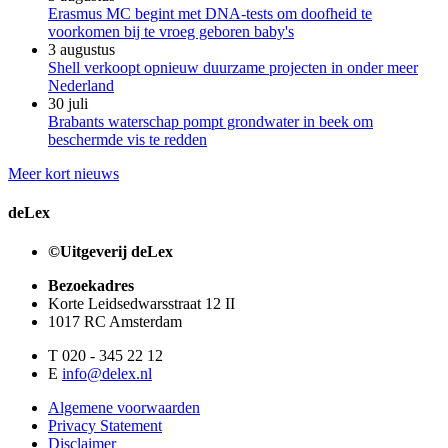
Erasmus MC begint met DNA-tests om doofheid te
voorkomen bij te vroeg geboren baby's
3 augustus
Shell verkoopt opnieuw duurzame projecten in onder meer
Nederland
30 juli
Brabants waterschap pompt grondwater in beek om
beschermde vis te redden
Meer kort nieuws
deLex
©Uitgeverij deLex
Bezoekadres
Korte Leidsedwarsstraat 12 II
1017 RC Amsterdam
T 020 - 345 22 12
E
info@delex.nl
Algemene voorwaarden
Privacy Statement
Disclaimer