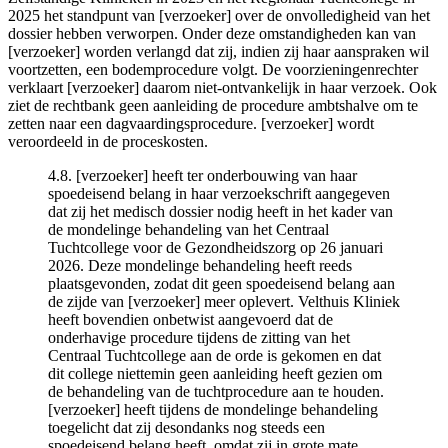
2025 het standpunt van [verzoeker] over de onvolledigheid van het
dossier hebben verworpen. Onder deze omstandigheden kan van
[verzoeker] worden verlangd dat zij, indien zij haar aanspraken wil
voortzetten, een bodemprocedure volgt. De voorzieningenrechter
verklaart [verzoeker] daarom niet-ontvankelijk in haar verzoek. Ook
ziet de rechtbank geen aanleiding de procedure ambtshalve om te
zetten naar een dagvaardingsprocedure. [verzoeker] wordt
veroordeeld in de proceskosten.
4.8. [verzoeker] heeft ter onderbouwing van haar
spoedeisend belang in haar verzoekschrift aangegeven
dat zij het medisch dossier nodig heeft in het kader van
de mondelinge behandeling van het Centraal
Tuchtcollege voor de Gezondheidszorg op 26 januari
2026. Deze mondelinge behandeling heeft reeds
plaatsgevonden, zodat dit geen spoedeisend belang aan
de zijde van [verzoeker] meer oplevert. Velthuis Kliniek
heeft bovendien onbetwist aangevoerd dat de
onderhavige procedure tijdens de zitting van het
Centraal Tuchtcollege aan de orde is gekomen en dat
dit college niettemin geen aanleiding heeft gezien om
de behandeling van de tuchtprocedure aan te houden.
[verzoeker] heeft tijdens de mondelinge behandeling
toegelicht dat zij desondanks nog steeds een
spoedeisend belang heeft, omdat zij in grote mate