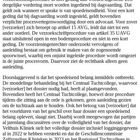
dergelijke vordering moet worden ingediend bij dagvaarding. Dat
geldt ook wanneer er sprake is van spoedeisendheid. Voor een kort
geding dat bij dagvaarding wordt ingesteld, geldt bovendien
verplichte procesvertegenwoordiging door een advocaat. Voor zover
[verzoeker] zich beroept op artikel 15 AVG, leidt dat niet tot een
ander oordeel. De verzoekschriftprocedure van artikel 35 UAVG
staat uitsluitend open in een bodemprocedure en niet in een kort
geding. De voorzieningenrechter onderzoekt vervolgens of
aanleiding bestaat om gebruik te maken van de zogenoemde
spoorwissel, waarbij een onjuist ingeleide procedure wordt omgezet
in de juiste procesvorm. Daarvoor ziet de rechtbank alleen geen
aanleiding.
Doorslaggevend is dat het spoedeisend belang inmiddels ontbreekt.
De mondelinge behandeling bij het Centraal Tuchtcollege, waarvoor
[verzoeker] het dossier nodig had, heeft al plaatsgevonden.
Bovendien heeft het Centraal Tuchtcollege, hoewel deze procedure
tijdens die zitting aan de orde is gekomen, geen aanleiding gezien
om de tuchtzaak aan te houden. Ook het betoog van [verzoeker] dat
het voortduren van het geschil over haar dossier een spoedeisend
belang oplevert, slaagt niet. Daarbij wordt meegewogen dat partijen
al jarenlang discussiëren over de volledigheid van het dossier, dat
Velthuis Kliniek stelt het volledige dossier inclusief logginggegevens
al in 2022 te hebben verstrekt en dat de Geschillencommissie
Zelfstandige Klinieken in 2023 en het Regionaal Tuchtcollege in