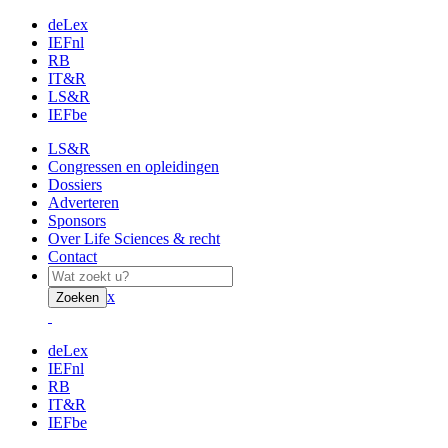
deLex
IEFnl
RB
IT&R
LS&R
IEFbe
LS&R
Congressen en opleidingen
Dossiers
Adverteren
Sponsors
Over Life Sciences & recht
Contact
x
Zoeken
deLex
IEFnl
RB
IT&R
IEFbe