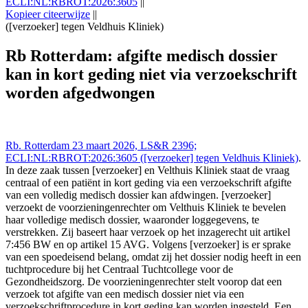
ECLI:NL:RBROT:2026:3605
||
Kopieer citeerwijze
||
([verzoeker] tegen Veldhuis Kliniek)
Rechtbank Rotterdam 23 mrt 2026,, LS&R 2396;
ECLI:NL:RBROT:2026:3605 (([verzoeker] tegen Veldhuis
Rb Rotterdam: afgifte medisch dossier
Kliniek)), https://redactie-delex.cshark.nl/artikelen/rb-rotterdam-
kan in kort geding niet via verzoekschrift
afgifte-medisch-dossier-kan-in-kort-geding-niet-via-verzoekschrift-
worden-afgedwongen
worden afgedwongen
Rb. Rotterdam 23 maart 2026, LS&R 2396;
ECLI:NL:RBROT:2026:3605 ([verzoeker] tegen Veldhuis Kliniek)
.
In deze zaak tussen [verzoeker] en Velthuis Kliniek staat de vraag
centraal of een patiënt in kort geding via een verzoekschrift afgifte
van een volledig medisch dossier kan afdwingen. [verzoeker]
verzoekt de voorzieningenrechter om Velthuis Kliniek te bevelen
haar volledige medisch dossier, waaronder loggegevens, te
verstrekken. Zij baseert haar verzoek op het inzagerecht uit artikel
7:456 BW en op artikel 15 AVG. Volgens [verzoeker] is er sprake
van een spoedeisend belang, omdat zij het dossier nodig heeft in een
tuchtprocedure bij het Centraal Tuchtcollege voor de
Gezondheidszorg. De voorzieningenrechter stelt voorop dat een
verzoek tot afgifte van een medisch dossier niet via een
verzoekschriftprocedure in kort geding kan worden ingesteld. Een