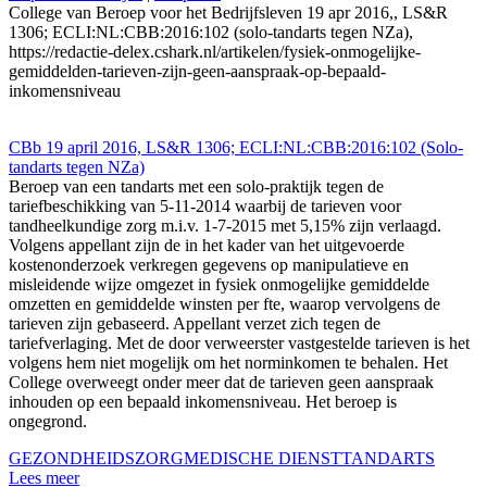
College van Beroep voor het Bedrijfsleven 19 apr 2016,, LS&R
1306; ECLI:NL:CBB:2016:102 (solo-tandarts tegen NZa),
https://redactie-delex.cshark.nl/artikelen/fysiek-onmogelijke-
gemiddelden-tarieven-zijn-geen-aanspraak-op-bepaald-
inkomensniveau
CBb 19 april 2016, LS&R 1306; ECLI:NL:CBB:2016:102 (Solo-
tandarts tegen NZa)
Beroep van een tandarts met een solo-praktijk tegen de
tariefbeschikking van 5-11-2014 waarbij de tarieven voor
tandheelkundige zorg m.i.v. 1-7-2015 met 5,15% zijn verlaagd.
Volgens appellant zijn de in het kader van het uitgevoerde
kostenonderzoek verkregen gegevens op manipulatieve en
misleidende wijze omgezet in fysiek onmogelijke gemiddelde
omzetten en gemiddelde winsten per fte, waarop vervolgens de
tarieven zijn gebaseerd. Appellant verzet zich tegen de
tariefverlaging. Met de door verweerster vastgestelde tarieven is het
volgens hem niet mogelijk om het norminkomen te behalen. Het
College overweegt onder meer dat de tarieven geen aanspraak
inhouden op een bepaald inkomensniveau. Het beroep is
ongegrond.
GEZONDHEIDSZORG
MEDISCHE DIENST
TANDARTS
Lees meer