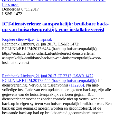
Lees meer
Donderdag 6 juli 2017
LS&R 1472
ICT-dienstverlener aansprakelijk: bruikbare back-
up van huisartsenpraktijk voor installatie vereist
Kopieer citeerwijze
|
Uitspraak
Rechtbank Limburg 21 jun 2017,, LS&R 1472;
ECLI:NL:RBLIM:2017:6454 (back up huisartsenpraktijk),
https://redactie-delex.cshark.nl/artikelen/ict-dienstverlener-
aansprakelijk-bruikbare-back-up-van-huisartsenpraktijk-voor-
installatie-vereist
Rechtbank Limburg 21 juni 2017, IT 2313; LS&R 1472;
ECLI:NL:RBLIM:2017:6454 (back up huisartsenpraktijk)
IT-
dienstverlening. Vervolg na tussenvonnis
(IT2205)
. Na niet-
volledige installatie van een update en terugzetten back-up, zijn alle
gegevens van de huisartsenpraktijk verloren gegaan. ICT-
dienstverlener mocht er zonder controle niet op vertrouwen dat
back-up in eigen systeem van huisartsenpraktijk bruikbaar was. Een
back-up zou gemaakt moeten worden en gecontroleerd, of de
bestaande back-up had op bruikbaarheid gecontroleerd moeten