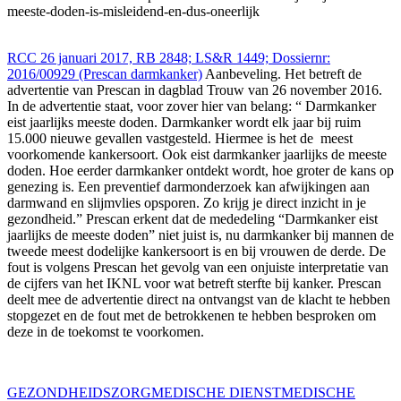
meeste-doden-is-misleidend-en-dus-oneerlijk
RCC 26 januari 2017, RB 2848; LS&R 1449; Dossiernr:
2016/00929 (Prescan darmkanker)
Aanbeveling. Het betreft de
advertentie van Prescan in dagblad Trouw van 26 november 2016.
In de advertentie staat, voor zover hier van belang: “ Darmkanker
eist jaarlijks meeste doden. Darmkanker wordt elk jaar bij ruim
15.000 nieuwe gevallen vastgesteld. Hiermee is het de meest
voorkomende kankersoort. Ook eist darmkanker jaarlijks de meeste
doden. Hoe eerder darmkanker ontdekt wordt, hoe groter de kans op
genezing is. Een preventief darmonderzoek kan afwijkingen aan
darmwand en slijmvlies opsporen. Zo krijg je direct inzicht in je
gezondheid.” Prescan erkent dat de mededeling “Darmkanker eist
jaarlijks de meeste doden” niet juist is, nu darmkanker bij mannen de
tweede meest dodelijke kankersoort is en bij vrouwen de derde. De
fout is volgens Prescan het gevolg van een onjuiste interpretatie van
de cijfers van het IKNL voor wat betreft sterfte bij kanker. Prescan
deelt mee de advertentie direct na ontvangst van de klacht te hebben
stopgezet en de fout met de betrokkenen te hebben besproken om
deze in de toekomst te voorkomen.
GEZONDHEIDSZORG
MEDISCHE DIENST
MEDISCHE