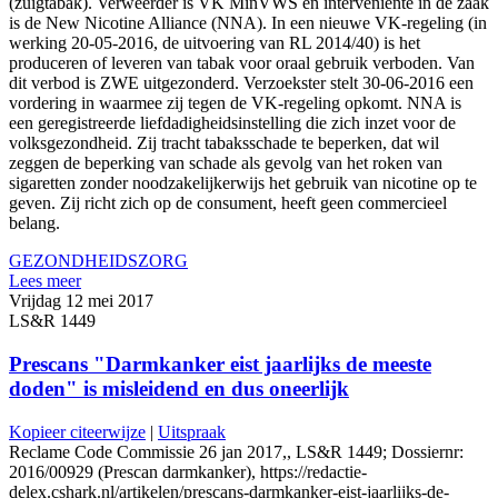
(zuigtabak). Verweerder is VK MinVWS en interveniënte in de zaak
is de New Nicotine Alliance (NNA). In een nieuwe VK-regeling (in
werking 20-05-2016, de uitvoering van RL 2014/40) is het
produceren of leveren van tabak voor oraal gebruik verboden. Van
dit verbod is ZWE uitgezonderd. Verzoekster stelt 30-06-2016 een
vordering in waarmee zij tegen de VK-regeling opkomt. NNA is
een geregistreerde liefdadigheidsinstelling die zich inzet voor de
volksgezondheid. Zij tracht tabaksschade te beperken, dat wil
zeggen de beperking van schade als gevolg van het roken van
sigaretten zonder noodzakelijkerwijs het gebruik van nicotine op te
geven. Zij richt zich op de consument, heeft geen commercieel
belang.
GEZONDHEIDSZORG
Lees meer
Vrijdag 12 mei 2017
LS&R 1449
Prescans "Darmkanker eist jaarlijks de meeste
doden" is misleidend en dus oneerlijk
Kopieer citeerwijze
|
Uitspraak
Reclame Code Commissie 26 jan 2017,, LS&R 1449; Dossiernr:
2016/00929 (Prescan darmkanker), https://redactie-
delex.cshark.nl/artikelen/prescans-darmkanker-eist-jaarlijks-de-