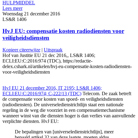
HULPMIDDEL
Lees meer
Woensdag 21 december 2016
LS&R 1406
HvJ EU: compensatie kosten radiodiensten voor
veiligheidsdiensten
Kopieer citeerwijze
|
Uitspraak
Hof van Justitie EU 21 dec 2016,, LS&R 1406;
ECLI:EU:C:2016:974 (TDC), https://redactie-
delex.cshark.nl/artikelen/hvj-eu-compensatie-kosten-radiodiensten-
voor-veiligheidsdiensten
HvJ EU 21 december 2016, IT 2195; LS&R 1406;
ECLI:EU:C:2016:974; C-222/13 (TDC)
Telecom. De zaak betreft
de compensatie voor kosten van spoed- en veiligheidsdiensten
(radiodiensten). De universeledienstrichtlijn staat een nationale
regeling in de weg die voorziet in een compensatiemechanisme
wanneer winst van die diensten hoger is dan verlies van aanvullende
verplichte diensten. HvJ EU:
De bepalingen van [universeledienstrichtlijn], meer
bepaald artikel 32 van deze laatste, moeten aldus