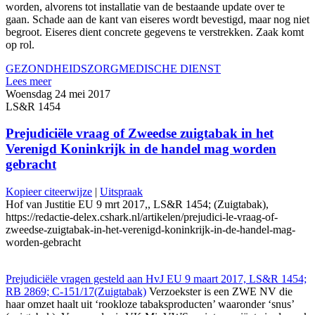
worden, alvorens tot installatie van de bestaande update over te
gaan. Schade aan de kant van eiseres wordt bevestigd, maar nog niet
begroot. Eiseres dient concrete gegevens te verstrekken. Zaak komt
op rol.
GEZONDHEIDSZORG
MEDISCHE DIENST
Lees meer
Woensdag 24 mei 2017
LS&R 1454
Prejudiciële vraag of Zweedse zuigtabak in het
Verenigd Koninkrijk in de handel mag worden
gebracht
Kopieer citeerwijze
|
Uitspraak
Hof van Justitie EU 9 mrt 2017,, LS&R 1454; (Zuigtabak),
https://redactie-delex.cshark.nl/artikelen/prejudici-le-vraag-of-
zweedse-zuigtabak-in-het-verenigd-koninkrijk-in-de-handel-mag-
worden-gebracht
Prejudiciële vragen gesteld aan HvJ EU 9 maart 2017, LS&R 1454;
RB 2869; C-151/17(Zuigtabak)
Verzoekster is een ZWE NV die
haar omzet haalt uit ‘rookloze tabaksproducten’ waaronder ‘snus’