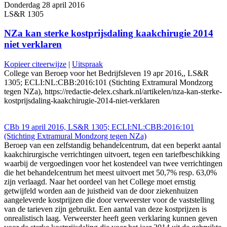
Donderdag 28 april 2016
LS&R 1305
NZa kan sterke kostprijsdaling kaakchirugie 2014
niet verklaren
Kopieer citeerwijze
|
Uitspraak
College van Beroep voor het Bedrijfsleven 19 apr 2016,, LS&R
1305; ECLI:NL:CBB:2016:101 (Stichting Extramural Mondzorg
tegen NZa), https://redactie-delex.cshark.nl/artikelen/nza-kan-sterke-
kostprijsdaling-kaakchirugie-2014-niet-verklaren
CBb 19 april 2016, LS&R 1305; ECLI:NL:CBB:2016:101
(Stichting Extramural Mondzorg tegen NZa)
Beroep van een zelfstandig behandelcentrum, dat een beperkt aantal
kaakchirurgische verrichtingen uitvoert, tegen een tariefbeschikking
waarbij de vergoedingen voor het kostendeel van twee verrichtingen
die het behandelcentrum het meest uitvoert met 50,7% resp. 63,0%
zijn verlaagd. Naar het oordeel van het College moet ernstig
getwijfeld worden aan de juistheid van de door ziekenhuizen
aangeleverde kostprijzen die door verweerster voor de vaststelling
van de tarieven zijn gebruikt. Een aantal van deze kostprijzen is
onrealistisch laag. Verweerster heeft geen verklaring kunnen geven