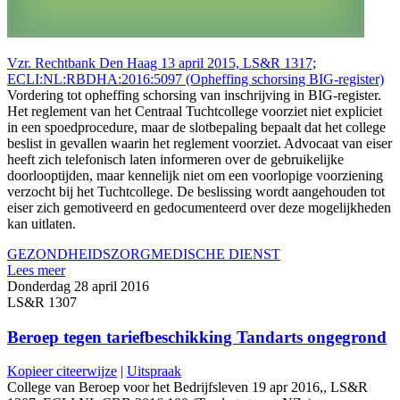
Vzr. Rechtbank Den Haag 13 april 2015, LS&R 1317;
ECLI:NL:RBDHA:2016:5097 (Opheffing schorsing BIG-register)
Vordering tot opheffing schorsing van inschrijving in BIG-register.
Het reglement van het Centraal Tuchtcollege voorziet niet expliciet
in een spoedprocedure, maar de slotbepaling bepaalt dat het college
beslist in gevallen waarin het reglement voorziet. Advocaat van eiser
heeft zich telefonisch laten informeren over de gebruikelijke
doorlooptijden, maar kennelijk niet om een voorlopige voorziening
verzocht bij het Tuchtcollege. De beslissing wordt aangehouden tot
eiser zich gemotiveerd en gedocumenteerd over deze mogelijkheden
kan uitlaten.
GEZONDHEIDSZORG
MEDISCHE DIENST
Lees meer
Donderdag 28 april 2016
LS&R 1307
Beroep tegen tariefbeschikking Tandarts ongegrond
Kopieer citeerwijze
|
Uitspraak
College van Beroep voor het Bedrijfsleven 19 apr 2016,, LS&R