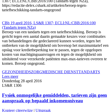
1307; ECLI:NL:CBB:2016:100 (Tandarts tegen NZa),
https://redactie-delex.cshark.nl/artikelen/beroep-tegen-
tariefbeschikking-tandarts-ongegrond
CBb 19 april 2016, LS&R 1307; ECLI:NL:CBB:2016:100
(Tandarts tegen NZa)
Beroep van een tandarts tegen een tariefbeschikking. Beroep is
gericht tegen een aantal daarin gemaakte keuzes voor combinaties
van behandelingen die gedeclareerd kunnen worden, tegen het
ontbreken van de mogelijkheid om bovenop het maximumtarief een
opslag voor kredietbeperking toe te passen, tegen de opgelopen
kosten van machtigingsaanvragen en tegen de mogelijkheid om
uitsluitend voor verzekerde patiënten max-max-tarieven overeen te
komen. Beroep ongegrond.
GEZONDHEIDSZORG
MEDISCHE DIENST
TANDARTS
Lees meer
Donderdag 28 april 2016
LS&R 1306
Fysiek onmogelijke gemiddelden, tarieven zijn geen
aanspraak op bepaald inkomensniveau
Kopieer citeerwijze
|
Uitspraak