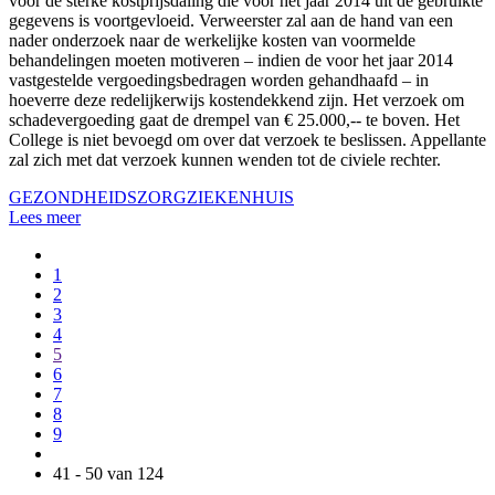
voor de sterke kostprijsdaling die voor het jaar 2014 uit de gebruikte
gegevens is voortgevloeid. Verweerster zal aan de hand van een
nader onderzoek naar de werkelijke kosten van voormelde
behandelingen moeten motiveren – indien de voor het jaar 2014
vastgestelde vergoedingsbedragen worden gehandhaafd – in
hoeverre deze redelijkerwijs kostendekkend zijn. Het verzoek om
schadevergoeding gaat de drempel van € 25.000,-- te boven. Het
College is niet bevoegd om over dat verzoek te beslissen. Appellante
zal zich met dat verzoek kunnen wenden tot de civiele rechter.
GEZONDHEIDSZORG
ZIEKENHUIS
Lees meer
1
2
3
4
5
6
7
8
9
41 - 50 van 124