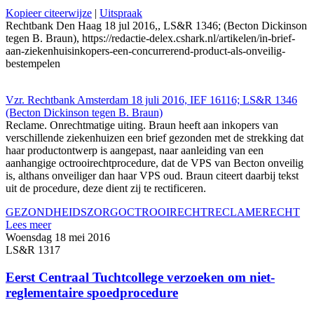
Kopieer citeerwijze
|
Uitspraak
Rechtbank Den Haag 18 jul 2016,, LS&R 1346; (Becton Dickinson
tegen B. Braun), https://redactie-delex.cshark.nl/artikelen/in-brief-
aan-ziekenhuisinkopers-een-concurrerend-product-als-onveilig-
bestempelen
Vzr. Rechtbank Amsterdam 18 juli 2016, IEF 16116; LS&R 1346
(Becton Dickinson tegen B. Braun)
Reclame. Onrechtmatige uiting. Braun heeft aan inkopers van
verschillende ziekenhuizen een brief gezonden met de strekking dat
haar productontwerp is aangepast, naar aanleiding van een
aanhangige octrooirechtprocedure, dat de VPS van Becton onveilig
is, althans onveiliger dan haar VPS oud. Braun citeert daarbij tekst
uit de procedure, deze dient zij te rectificeren.
GEZONDHEIDSZORG
OCTROOIRECHT
RECLAMERECHT
Lees meer
Woensdag 18 mei 2016
LS&R 1317
Eerst Centraal Tuchtcollege verzoeken om niet-
reglementaire spoedprocedure