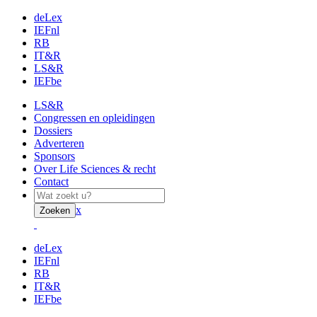
deLex
IEFnl
RB
IT&R
LS&R
IEFbe
LS&R
Congressen en opleidingen
Dossiers
Adverteren
Sponsors
Over Life Sciences & recht
Contact
x
Zoeken
deLex
IEFnl
RB
IT&R
IEFbe