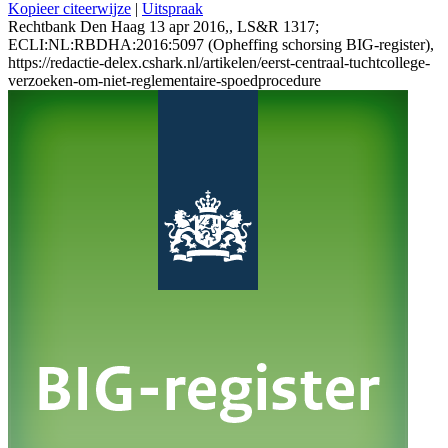
Kopieer citeerwijze
|
Uitspraak
Rechtbank Den Haag 13 apr 2016,, LS&R 1317;
ECLI:NL:RBDHA:2016:5097 (Opheffing schorsing BIG-register),
https://redactie-delex.cshark.nl/artikelen/eerst-centraal-tuchtcollege-
verzoeken-om-niet-reglementaire-spoedprocedure