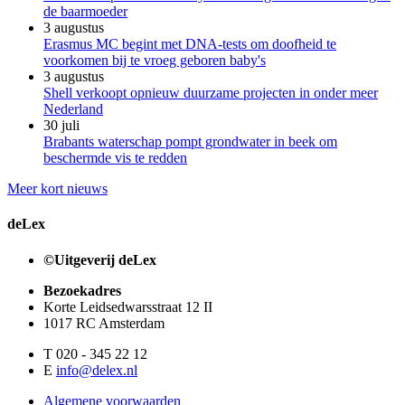
de baarmoeder
3 augustus
Erasmus MC begint met DNA-tests om doofheid te
voorkomen bij te vroeg geboren baby's
3 augustus
Shell verkoopt opnieuw duurzame projecten in onder meer
Nederland
30 juli
Brabants waterschap pompt grondwater in beek om
beschermde vis te redden
Meer kort nieuws
deLex
©Uitgeverij deLex
Bezoekadres
Korte Leidsedwarsstraat 12 II
1017 RC Amsterdam
T 020 - 345 22 12
E
info@delex.nl
Algemene voorwaarden