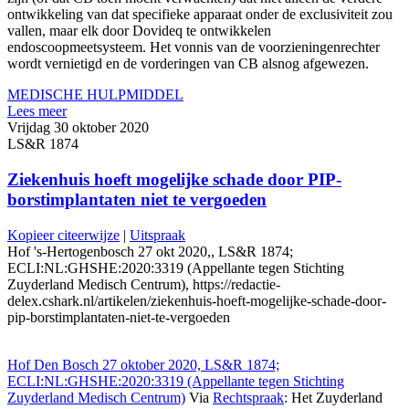
ontwikkeling van dat specifieke apparaat onder de exclusiviteit zou
vallen, maar elk door Dovideq te ontwikkelen
endoscoopmeetsysteem. Het vonnis van de voorzieningenrechter
wordt vernietigd en de vorderingen van CB alsnog afgewezen.
MEDISCHE HULPMIDDEL
Lees meer
Vrijdag 30 oktober 2020
LS&R 1874
Ziekenhuis hoeft mogelijke schade door PIP-
borstimplantaten niet te vergoeden
Kopieer citeerwijze
|
Uitspraak
Hof 's-Hertogenbosch 27 okt 2020,, LS&R 1874;
ECLI:NL:GHSHE:2020:3319 (Appellante tegen Stichting
Zuyderland Medisch Centrum), https://redactie-
delex.cshark.nl/artikelen/ziekenhuis-hoeft-mogelijke-schade-door-
pip-borstimplantaten-niet-te-vergoeden
Hof Den Bosch 27 oktober 2020, LS&R 1874;
ECLI:NL:GHSHE:2020:3319 (Appellante tegen Stichting
Zuyderland Medisch Centrum)
Via
Rechtspraak
: Het Zuyderland