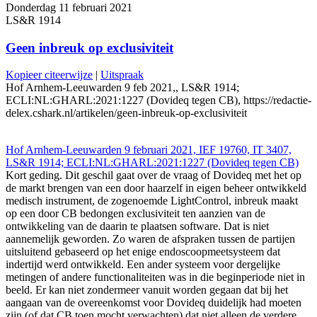
Donderdag 11 februari 2021
LS&R 1914
Geen inbreuk op exclusiviteit
Kopieer citeerwijze
|
Uitspraak
Hof Arnhem-Leeuwarden 9 feb 2021,, LS&R 1914;
ECLI:NL:GHARL:2021:1227 (Dovideq tegen CB), https://redactie-
delex.cshark.nl/artikelen/geen-inbreuk-op-exclusiviteit
Hof Arnhem-Leeuwarden 9 februari 2021, IEF 19760, IT 3407,
LS&R 1914; ECLI:NL:GHARL:2021:1227 (Dovideq tegen CB)
Kort geding. Dit geschil gaat over de vraag of Dovideq met het op
de markt brengen van een door haarzelf in eigen beheer ontwikkeld
medisch instrument, de zogenoemde LightControl, inbreuk maakt
op een door CB bedongen exclusiviteit ten aanzien van de
ontwikkeling van de daarin te plaatsen software. Dat is niet
aannemelijk geworden. Zo waren de afspraken tussen de partijen
uitsluitend gebaseerd op het enige endoscoopmeetsysteem dat
indertijd werd ontwikkeld. Een ander systeem voor dergelijke
metingen of andere functionaliteiten was in die beginperiode niet in
beeld. Er kan niet zondermeer vanuit worden gegaan dat bij het
aangaan van de overeenkomst voor Dovideq duidelijk had moeten
zijn (of dat CB toen mocht verwachten) dat niet alleen de verdere