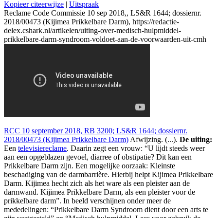
Kopieer citeerwijze
|
Uitspraak
Reclame Code Commissie 10 sep 2018,, LS&R 1644; dossiernr.
2018/00473 (Kijimea Prikkelbare Darm), https://redactie-
delex.cshark.nl/artikelen/uiting-over-medisch-hulpmiddel-
prikkelbare-darm-syndroom-voldoet-aan-de-voorwaarden-uit-cmh
RCC 10 september 2018, RB 3200; LS&R 1644; dossiernr.
2018/00473 (Kijimea Prikkelbare Darm)
Afwijzing. (...).
De uiting:
Een
televisiereclame
. Daarin zegt een vrouw: “U lijdt steeds weer
aan een opgeblazen gevoel, diarree of obstipatie? Dit kan een
Prikkelbare Darm zijn. Een mogelijke oorzaak: Kleinste
beschadiging van de darmbarrière. Hierbij helpt Kijimea Prikkelbare
Darm. Kijimea hecht zich als het ware als een pleister aan de
darmwand. Kijimea Prikkelbare Darm, als een pleister voor de
prikkelbare darm”. In beeld verschijnen onder meer de
mededelingen: “Prikkelbare Darm Syndroom dient door een arts te