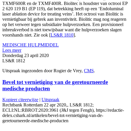
TXMF600R en de TXMF400R. Biolitec is houdster van octrooi EP
2 620 119 B1 (EP 119), dat betrekking heeft op een ‘Endoluminal
laser ablation device for treating veins’. Het octrooi van Biolitic is
vernietigbaar bij gebrek aan inventiviteit. Biolitic mag nog reageren
op het verweer tegen subsidiaire hulpverzoeken. Een provisioneel
inbreukverbod is niet toewijsbaar want die hulpverzoeken slagen
voorshands niet. Zie ook [
LS&R 1810
].
MEDISCHE HULPMIDDEL
Lees meer
Donderdag 23 april 2020
LS&R 1812
Uitspraak ingezonden door Rogier de Vrey,
CMS
.
Bevel tot vernietiging van de geretourneerde
medische producten
Kopieer citeerwijze
|
Uitspraak
Rechtbank Rotterdam 22 apr 2020,, LS&R 1812;
ECLI:NL:RBROT:2020:3961 (J&J tegen Fengh), https://redactie-
delex.cshark.nl/artikelen/bevel-tot-vernietiging-van-de-
geretourneerde-medische-producten