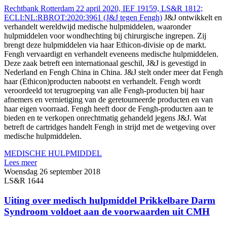
Rechtbank Rotterdam 22 april 2020, IEF 19159, LS&R 1812;
ECLI:NL:RBROT:2020:3961 (J&J tegen Fengh)
J&J ontwikkelt en
verhandelt wereldwijd medische hulpmiddelen, waaronder
hulpmiddelen voor wondhechting bij chirurgische ingrepen. Zij
brengt deze hulpmiddelen via haar Ethicon-divisie op de markt.
Fengh vervaardigt en verhandelt eveneens medische hulpmiddelen.
Deze zaak betreft een internationaal geschil, J&J is gevestigd in
Nederland en Fengh China in China. J&J stelt onder meer dat Fengh
haar (Ethicon)producten nabootst en verhandelt. Fengh wordt
veroordeeld tot terugroeping van alle Fengh-producten bij haar
afnemers en vernietiging van de geretourneerde producten en van
haar eigen voorraad. Fengh heeft door de Fengh-producten aan te
bieden en te verkopen onrechtmatig gehandeld jegens J&J. Wat
betreft de cartridges handelt Fengh in strijd met de wetgeving over
medische hulpmiddelen.
MEDISCHE HULPMIDDEL
Lees meer
Woensdag 26 september 2018
LS&R 1644
Uiting over medisch hulpmiddel Prikkelbare Darm
Syndroom voldoet aan de voorwaarden uit CMH