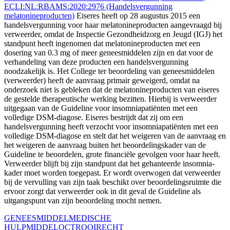
ECLI:NL:RBAMS:2020:2976 (Handelsvergunning
melatonineproducten)
Eiseres heeft op 28 augustus 2015 een
handelsvergunning voor haar melatonineproducten aangevraagd bij
verweerder, omdat de Inspectie Gezondheidzorg en Jeugd (IGJ) het
standpunt heeft ingenomen dat melatonineproducten met een
dosering van 0.3 mg of meer geneesmiddelen zijn en dat voor de
verhandeling van deze producten een handelsvergunning
noodzakelijk is. Het College ter beoordeling van geneesmiddelen
(verweerder) heeft de aanvraag primair geweigerd, omdat na
onderzoek niet is gebleken dat de melatonineproducten van eiseres
de gestelde therapeutische werking bezitten. Hierbij is verweerder
uitgegaan van de Guideline voor insomniapatiënten met een
volledige DSM-diagose. Eiseres bestrijdt dat zij om een
handelsvergunning heeft verzocht voor insomniapatiënten met een
volledige DSM-diagose en stelt dat het weigeren van de aanvraag en
het weigeren de aanvraag buiten het beoordelingskader van de
Guideline te beoordelen, grote financiële gevolgen voor haar heeft.
Verweerder blijft bij zijn standpunt dat het gehanteerde insomnia-
kader moet worden toegepast. Er wordt overwogen dat verweerder
bij de vervulling van zijn taak beschikt over beoordelingsruimte die
ervoor zorgt dat verweerder ook in dit geval de Guideline als
uitgangspunt van zijn beoordeling mocht nemen.
GENEESMIDDEL
MEDISCHE
HULPMIDDEL
OCTROOIRECHT