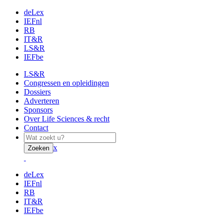
deLex
IEFnl
RB
IT&R
LS&R
IEFbe
LS&R
Congressen en opleidingen
Dossiers
Adverteren
Sponsors
Over Life Sciences & recht
Contact
x
Zoeken
deLex
IEFnl
RB
IT&R
IEFbe