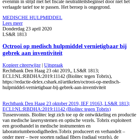
evenmin in strijd met het fiscale neutraliteitsbeginsel door niet het
verlaagde tarief toe te passen. Het beroep is ongegrond.
MEDISCHE HULPMIDDEL
Lees meer
Donderdag 23 april 2020
LS&R 1813
Octrooi op medisch hulpmiddel vernietigbaar bij
gebrek aan inventiviteit
Kopieer citeerwijze
|
Uitspraak
Rechtbank Den Haag 23 okt 2019,, LS&R 1813;
ECLI:NL:RBDHA:2019:11142 (Biolitec tegen Tobrix),
https://redactie-delex.cshark.nl/artikelen/octrooi-op-medisch-
hulpmiddel-vernietigbaar-bij-gebrek-aan-inventiviteit
Rechtbank Den Haag 23 oktober 2019, IEF 19163, LS&R 1813;
ECLI:NL:RBDHA:2019:11142 (Biolitec tegen Tobrix)
Tussenvonnis. Biolitec legt zich toe op de ontwikkeling en productie
van medische lasersystemen en optische vezels. Tobrix exploiteert
een groothandel in medische instrumenten en
laboratoriumbenodigdheden.Tobrix produceert en verhandelt –
onder meer – twee soorten radiaal fibers (radiaal vezels), de