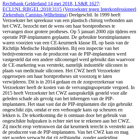
Rechtbank Gelderland 14 mei 2018, LS&R 1627;
ECLI:NL:RBGEL:2018:3115 (Verzoekster tegen Interkonfessioneel
Ziekenhuis Canisius-Wilhelmina)
Deelgeschil. In 1999 heeft
Verzoekster het spreekuur van een plastisch chirurg verbonden aan
het CWZ, bezocht met de wens om haar borstprotheses te
vervangen door grotere protheses. Op 5 januari 2000 zijn tijdens een
operatie PIP-implantaten geplaatst. De gebruikte borstimplantaten
waren voorzien van een CE-keurmerk klasse III, op basis van de
Richtlijn Medische Hulpmiddelen. Bij een inspectie van het
bedrijventerrein van de producent van de PIP-implantaten werd
vastgesteld dat een andere siliconengel werd gebruikt dan waarvoor
de CE-markering was verstrekt, namelijk industriële siliconen in
plaats van medicinale siliconen. Het CWZ heeft Verzoekster
opgeroepen om haar borstprotheses uit voorzorg te laten
verwijderen. Dit is in 2014 gedaan en de zorgverzekeraar van
Verzoekster heeft de kosten van de vervangingsoperatie vergoed. In
2015 heeft Verzoekster het CWZ aansprakelijk gesteld voor alle
geleden schade als gevolg van het inbrengen van de PIP-
implantaten. Het staat vast dat de PIP-implantaten die zijn gebruikt
ongeschikt zijn, omdat er een verhoogde kans op scheuren en
lekken is. De tekortkoming die is ontstaan door het gebruik van
ongeschikte hulpzaken is echter niet toe te rekenen aan het CWZ.
Zij mocht erop vertrouwen dat dat keurmerk terecht is verstrekt aan
de producent van de PIP-implantaten. Van het CWZ kan en mag
niet worden verwacht dat zij zelfstandig, zonder aanleiding