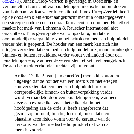
8852279
). Junek Europ-Vertrieb is gevestigd in Oostenrijk en
verhandelt in Duitsland via parallelimport medische hulpmiddelen
van Lohmann & Rauscher International. Junek Europ-Vertieb heeft
op de doos een klein etiket aangebracht met hun contactgegevens,
een streepjescode en een centraal farmaceutisch nummer. Het etiket
maakte het merk van Lohmann & Rauscher International niet
onzichtbaar. Er is geen sprake van ompakking, omdat de
oorspronkelijke verpakking van het betrokken medisch hulpmiddel
verder niet is geopend. De houder van een merk kan zich niet
ertegen verzetten dat een medisch hulpmiddel in zijn oorspronkelijke
binnen‑ en buitenverpakking verder wordt verhandeld door een
parallelimporteur, wanneer deze een klein etiket heeft aangebracht.
De aan het merk verbonden rechten zijn uitgeput.
Artikel 13, lid 2, van [UniemerkVo] moet aldus worden
uitgelegd dat de houder van een merk zich niet ertegen
kan verzetten dat een medisch hulpmiddel in zijn
oorspronkelijke binnen‑ en buitenverpakking verder
wordt verhandeld door een parallelimporteur, wanneer
deze een extra etiket zoals het etiket dat in het
hoofdgeding aan de orde is, heeft aangebracht dat
gezien zijn inhoud, functie, formaat, presentatie en
plaatsing geen risico vormt voor de garantie van de
herkomst van het medische hulpmiddel dat van dat
merk is voorzien.