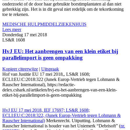
onderzoekt of de door haar gebruikte borstimplantaten al dan niet
gebrekkig zijn. Het is in dit geval niet redelijk om de tekortkoming
toe te rekenen.
MEDISCHE HULPMIDDEL
ZIEKENHUIS
Lees meer
Donderdag 17 mei 2018
LS&R 1608
HvJ EU: Het aanbrengen van een klein etiket bij
parallelimport is geen ompakking
Kopieer citeerwijze
|
Uitspraak
Hof van Justitie EU 17 mei 2018,, LS&R 1608;
ECLI:EU:C:2018:322 (Junek Europ-Vertrieb tegen Lohmann &
Rauscher International), https://redactie-
delex.cshark.nl/artikelen/hvj-eu-het-aanbrengen-van-een-klein-
etiket-bij-parallelimport-is-geen-ompakking
HvJ EU 17 mei 2018, IEF 17697; LS&R 1608;
ECLI:EU:C:2018:322, (Junek Europ-Vertrieb tegen Lohmann &
Rauscher International)
Merkenrecht. Uitputting. Lohmann &
Rauscher International is houder van het Uniemerk “Debrisoft” (
nr.