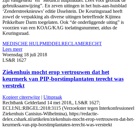
zijn vastgesteld” en “Medisch hulpmiddel. Lees voor gebruik de
gebruiksaanwijzing”. En zeven uitingen in het huis-aan-huisblad
‘Zenderstreeknieuws’ editie IJsselstein. De Keuringsraad heeft
zowel de verpakking als diverse uitingen betreffende Kijimea
Prikkelbare Darm toegelaten. Ook “de onderliggende uiting” is
voorzien van een KOAG/KAG toelatingsnummer, aldus de
Keuringsraad.
MEDISCHE HULPMIDDEL
RECLAMERECHT
Lees meer
Woensdag 18 juli 2018
LS&R 1627
Ziekenhuis mocht erop vertrouwen dat het
keurmerk van PIP-borstimplantaten terecht was
verstrekt
Kopieer citeerwijze
|
Uitspraak
Rechtbank Gelderland 14 mei 2018,, LS&R 1627;
ECLI:NL:RBGEL:2018:3115 (Verzoekster tegen Interkonfessioneel
Ziekenhuis Canisius-Wilhelmina), https://redactie-
delex.cshark.nl/artikelen/ziekenhuis-mocht-erop-vertrouwen-dat-het-
keurmerk-van-pip-borstimplantaten-terecht-was-verstrekt