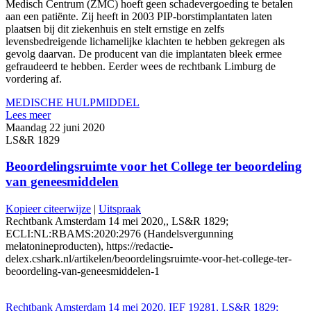
Medisch Centrum (ZMC) hoeft geen schadevergoeding te betalen
aan een patiënte. Zij heeft in 2003 PIP-borstimplantaten laten
plaatsen bij dit ziekenhuis en stelt ernstige en zelfs
levensbedreigende lichamelijke klachten te hebben gekregen als
gevolg daarvan. De producent van die implantaten bleek ermee
gefraudeerd te hebben. Eerder wees de rechtbank Limburg de
vordering af.
MEDISCHE HULPMIDDEL
Lees meer
Maandag 22 juni 2020
LS&R 1829
Beoordelingsruimte voor het College ter beoordeling
van geneesmiddelen
Kopieer citeerwijze
|
Uitspraak
Rechtbank Amsterdam 14 mei 2020,, LS&R 1829;
ECLI:NL:RBAMS:2020:2976 (Handelsvergunning
melatonineproducten), https://redactie-
delex.cshark.nl/artikelen/beoordelingsruimte-voor-het-college-ter-
beoordeling-van-geneesmiddelen-1
Rechtbank Amsterdam 14 mei 2020, IEF 19281, LS&R 1829;