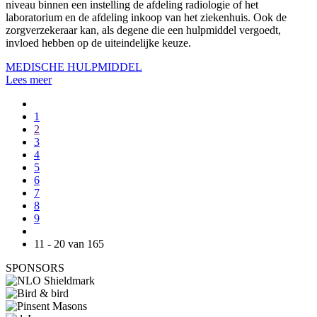
niveau binnen een instelling de afdeling radiologie of het
laboratorium en de afdeling inkoop van het ziekenhuis. Ook de
zorgverzekeraar kan, als degene die een hulpmiddel vergoedt,
invloed hebben op de uiteindelijke keuze.
MEDISCHE HULPMIDDEL
Lees meer
1
2
3
4
5
6
7
8
9
11 - 20 van 165
SPONSORS