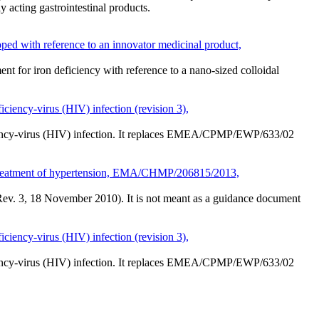
 acting gastrointestinal products.
ped with reference to an innovator medicinal product,
ent for iron deficiency with reference to a nano-sized colloidal
iency-virus (HIV) infection (revision 3),
ficiency-virus (HIV) infection. It replaces EMEA/CPMP/EWP/633/02
in treatment of hypertension, EMA/CHMP/206815/2013,
ev. 3, 18 November 2010
). It is not meant as a guidance document
iency-virus (HIV) infection (revision 3),
ficiency-virus (HIV) infection. It replaces EMEA/CPMP/EWP/633/02