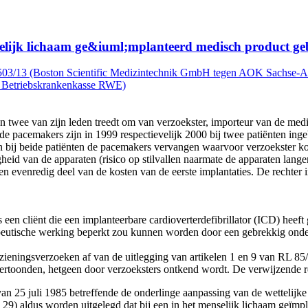
selijk lichaam ge&iuml;mplanteerd medisch product ge
-503/13 (Boston Scientific Medizintechnik GmbH tegen AOK Sachse-A
n Betriebskrankenkasse RWE)
an twee van zijn leden treedt om van verzoekster, importeur van de medi
e pacemakers zijn in 1999 respectievelijk 2000 bij twee patiënten ing
 bij beide patiënten de pacemakers vervangen waarvoor verzoekster kos
id van de apparaten (risico op stilvallen naarmate de apparaten langer
venredig deel van de kosten van de eerste implantaties. De rechter in e
een cliënt die een implanteerbare cardioverterdefibrillator (ICD) heef
apeutische werking beperkt zou kunnen worden door een gebrekkig onder
zieningsverzoeken af van de uitlegging van artikelen 1 en 9 van RL 85/
rtoonden, hetgeen door verzoeksters ontkend wordt. De verwijzende re
van 25 juli 1985 betreffende de onderlinge aanpassing van de wettelijke 
 29) aldus worden uitgelegd dat bij een in het menselijk lichaam geïmp