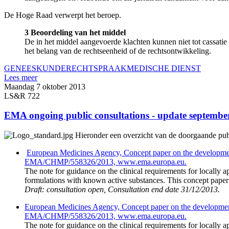
De Hoge Raad verwerpt het beroep.
3 Beoordeling van het middel
De in het middel aangevoerde klachten kunnen niet tot cassatie 
het belang van de rechtseenheid of de rechtsontwikkeling.
GENEESKUNDE
RECHTSPRAAK
MEDISCHE DIENST
Lees meer
Maandag 7 oktober 2013
LS&R 722
EMA ongoing public consultations - update septembe
Hieronder een overzicht van de doorgaande publ
European Medicines Agency, Concept paper on the development of
EMA/CHMP/558326/2013, www.ema.europa.eu.
The note for guidance on the clinical requirements for locally 
formulations with known active substances. This concept paper d
Draft: consultation open, Consultation end date 31/12/2013.
European Medicines Agency, Concept paper on the development of 
EMA/CHMP/558326/2013, www.ema.europa.eu.
The note for guidance on the clinical requirements for locally 