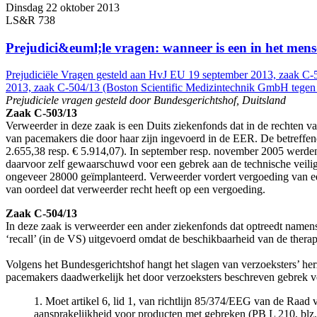
Dinsdag 22 oktober 2013
LS&R 738
Prejudici&euml;le vragen: wanneer is een in het men
Prejudiciële Vragen gesteld aan HvJ EU 19 september 2013, zaak C
2013, zaak C-504/13 (Boston Scientific Medizintechnik GmbH tege
Prejudiciele vragen gesteld door Bundesgerichtshof, Duitsland
Zaak C-503/13
Verweerder in deze zaak is een Duits ziekenfonds dat in de rechten v
van pacemakers die door haar zijn ingevoerd in de EER. De betreffend
2.655,38 resp. € 5.914,07). In september resp. november 2005 werden
daarvoor zelf gewaarschuwd voor een gebrek aan de technische veilighe
ongeveer 28000 geïmplanteerd. Verweerder vordert vergoeding van een e
van oordeel dat verweerder recht heeft op een vergoeding.
Zaak C-504/13
In deze zaak is verweerder een ander ziekenfonds dat optreedt namens 
‘recall’ (in de VS) uitgevoerd omdat de beschikbaarheid van de ther
Volgens het Bundesgerichtshof hangt het slagen van verzoeksters’ her
pacemakers daadwerkelijk het door verzoeksters beschreven gebrek ve
1. Moet artikel 6, lid 1, van richtlijn 85/374/EEG van de Raad 
aansprakelijkheid voor producten met gebreken (PB L 210, blz.