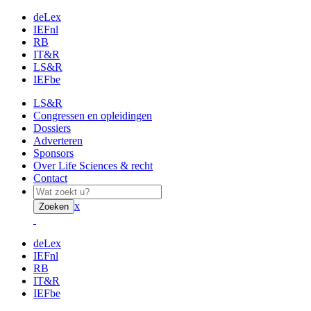
deLex
IEFnl
RB
IT&R
LS&R
IEFbe
LS&R
Congressen en opleidingen
Dossiers
Adverteren
Sponsors
Over Life Sciences & recht
Contact
x
Zoeken
deLex
IEFnl
RB
IT&R
IEFbe