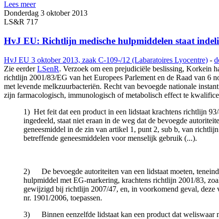
Lees meer
Donderdag 3 oktober 2013
LS&R 717
HvJ EU: Richtlijn medische hulpmiddelen staat indeli
HvJ EU 3 oktober 2013, zaak C-109-/12 (Labaratoires Lyocentre)
-
d
Zie eerder
LSenR
. Verzoek om een prejudiciële beslissing, Korkein 
richtlijn 2001/83/EG van het Europees Parlement en de Raad van 6 no
met levende melkzuurbacteriën. Recht van bevoegde nationale instanti
zijn farmacologisch, immunologisch of metabolisch effect te kwalificer
1) Het feit dat een product in een lidstaat krachtens richtlij
ingedeeld, staat niet eraan in de weg dat de bevoegde autoritei
geneesmiddel in de zin van artikel 1, punt 2, sub b, van rich
betreffende geneesmiddelen voor menselijk gebruik (...).
2) De bevoegde autoriteiten van een lidstaat moeten, teneinde ee
hulpmiddel met EG-markering, krachtens richtlijn 2001/83, zoals
gewijzigd bij richtlijn 2007/47, en, in voorkomend geval, deze v
nr. 1901/2006, toepassen.
3) Binnen eenzelfde lidstaat kan een product dat weliswaar ni