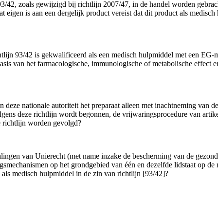
93/42, zoals gewijzigd bij richtlijn 2007/47, in de handel worden gebra
k dat eigen is aan een dergelijk product vereist dat dit product als med
ijn 93/42 is gekwalificeerd als een medisch hulpmiddel met een EG-mark
basis van het farmacologische, immunologische of metabolische effect erv
ze nationale autoriteit het preparaat alleen met inachtneming van de 
gens deze richtlijn wordt begonnen, de vrijwaringsprocedure van artikel
 richtlijn worden gevolgd?
bepalingen van Unierecht (met name inzake de bescherming van de gezo
ingsmechanismen op het grondgebied van één en dezelfde lidstaat op de 
 als medisch hulpmiddel in de zin van richtlijn [93/42]?