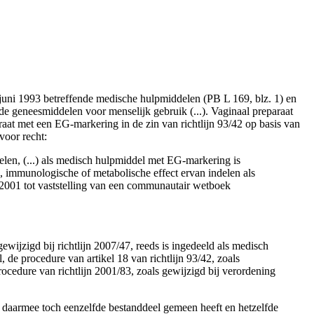
 juni 1993 betreffende medische hulpmiddelen (PB L 169, blz. 1) en
e geneesmiddelen voor menselijk gebruik (...). Vaginaal preparaat
aat met een EG-markering in de zin van richtlijn 93/42 op basis van
voor recht:
elen, (...) als medisch hulpmiddel met EG-markering is
e, immunologische of metabolische effect ervan indelen als
 2001 tot vaststelling van een communautair wetboek
ewijzigd bij richtlijn 2007/47, reeds is ingedeeld als medisch
 de procedure van artikel 18 van richtlijn 93/42, zoals
procedure van richtlijn 2001/83, zoals gewijzigd bij verordening
r daarmee toch eenzelfde bestanddeel gemeen heeft en hetzelfde