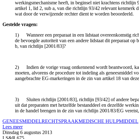
werkingsmechanisme heeft, in beginsel niet krachtens richtlijn 
artikel 1, lid 2, sub a, van die richtlijn 93/42 relevant kenmer
wat door de verwijzende rechter dient te worden beoordeeld.
Gestelde vragen:
1) Wanneer een preparaat in een lidstaat overeenkomstig richtl
de bevoegde autoriteit van een andere lidstaat dit preparaat op 
b, van richtlijn [2001/83]?
2) Indien de vorige vraag ontkennend wordt beantwoord, kan de
moeten, alvorens de procedure tot indeling als geneesmiddel vol
aangebrachte EG-markeringen in de zin van artikel 18 van deze
3) Sluiten richtlijn [2001/83], richtlijn [93/42] of andere 
uit dat preparaten met hetzelfde bestanddeel en dezelfde werk
in de handel brengen in de zin van richtlijn 2001/83/EG vereist,
GENEESMIDDEL
RECHTSPRAAK
MEDISCHE HULPMIDDEL
Lees meer
Dinsdag 6 augustus 2013
LS&R 675