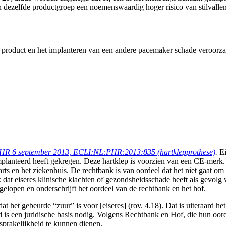
 dezelfde productgroep een noemenswaardig hoger risico van stilvallen
product en het implanteren van een andere pacemaker schade veroorzaakt
HR 6 september 2013, ECLI:NL:PHR:2013:835 (hartklepprothese)
.
Ei
anteerd heeft gekregen. Deze hartklep is voorzien van een CE-merk. Bij
arts en het ziekenhuis. De rechtbank is van oordeel dat het niet gaat om
t eiseres klinische klachten of gezondsheidsschade heeft als gevolg va
elopen en onderschrijft het oordeel van de rechtbank en het hof.
t het gebeurde “zuur” is voor [eiseres] (rov. 4.18). Dat is uiteraard he
d is een juridische basis nodig. Volgens Rechtbank en Hof, die hun oor
prakelijkheid te kunnen dienen.