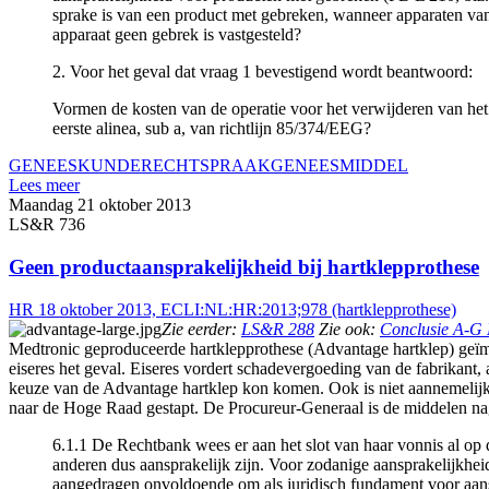
sprake is van een product met gebreken, wanneer apparaten van
apparaat geen gebrek is vastgesteld?
2. Voor het geval dat vraag 1 bevestigend wordt beantwoord:
Vormen de kosten van de operatie voor het verwijderen van het 
eerste alinea, sub a, van richtlijn 85/374/EEG?
GENEESKUNDE
RECHTSPRAAK
GENEESMIDDEL
Lees meer
Maandag 21 oktober 2013
LS&R 736
Geen productaansprakelijkheid bij hartklepprothese
HR 18 oktober 2013, ECLI:NL:HR:2013;978 (hartklepprothese)
Zie eerder:
LS&R 288
Zie ook:
Conclusie A-G 
Medtronic geproduceerde hartklepprothese (Advantage hartklep) geïmpl
eiseres het geval. Eiseres vordert schadevergoeding van de fabrikant, 
keuze van de Advantage hartklep kon komen. Ook is niet aannemelijk da
naar de Hoge Raad gestapt. De Procureur-Generaal is de middelen nag
6.1.1 De Rechtbank wees er aan het slot van haar vonnis al op da
anderen dus aansprakelijk zijn. Voor zodanige aansprakelijkhei
aangedragen onvoldoende om als juridisch fundament voor aans