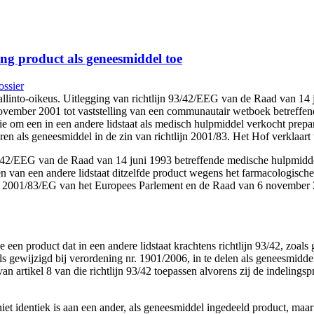
ng product als geneesmiddel toe
ossier
hallinto-oikeus. Uitlegging van richtlijn 93/42/EEG van de Raad van 14
vember 2001 tot vaststelling van een communautair wetboek betreffend
e om een in een andere lidstaat als medisch hulpmiddel verkocht prepar
en als geneesmiddel in de zin van richtlijn 2001/83. Het Hof verklaart 
n 93/42/EEG van de Raad van 14 juni 1993 betreffende medische hulpmidd
ten van een andere lidstaat ditzelfde product wegens het farmacologisch
tlijn 2001/83/EG van het Europees Parlement en de Raad van 6 november
n product dat in een andere lidstaat krachtens richtlijn 93/42, zoals g
 gewijzigd bij verordening nr. 1901/2006, in te delen als geneesmiddel,
an artikel 8 van die richtlijn 93/42 toepassen alvorens zij de indelings
et identiek is aan een ander, als geneesmiddel ingedeeld product, maa