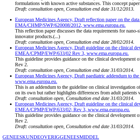
formulations with known active substances. This concept paper d
Draft: consultation open, Consultation end date 31/12/2013.
European Medicines Agency, Draft reflection paper on the data 
EMA/CHMP/SWP/620008/2012, www.ema.europa.eu.
This reflection paper discusses the data requirements for nano-s
innovator products.(...)
Draft: consultation open, Consultation end date 28/02/2014.
European Medicines Agency, Draft guideline on the clinical de
EMEA/CPMP/EWP/633/02 Rev 3, www.ema.europa.eu.
This guideline provides guidance on the clinical development 
Rev 2.
Draft: consultation open, Consultation end date 31/03/2014.
European Medicines Agency, Draft paediatric addendum to the 
www.ema.europa.eu.
This is an addendum to the guideline on clinical investigation o
on its own but rather highlights differences from adult patients w
Draft: consultation open, Consultation end date 31/03/2014.
European Medicines Agency, Draft guideline on the clinical de
EMEA/CPMP/EWP/633/02; Rev 3, www.ema.europa.eu.
This guideline provides guidance on the clinical development 
Rev 2.
Draft: consultation open, Consultation end date 31/03/2014.
GENEESKUNDE
OVERIG
GENEESMIDDEL