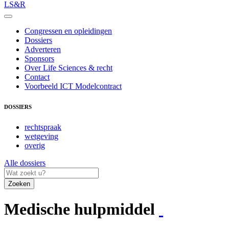
LS&R
Congressen en opleidingen
Dossiers
Adverteren
Sponsors
Over Life Sciences & recht
Contact
Voorbeeld ICT Modelcontract
DOSSIERS
rechtspraak
wetgeving
overig
Alle dossiers
Zoeken
Medische hulpmiddel