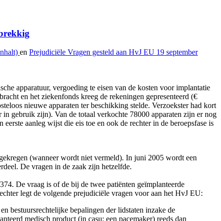
brekkig
nhalt)
en
Prejudiciële Vragen gesteld aan HvJ EU 19 september
sche apparatuur, vergoeding te eisen van de kosten voor implantatie
ebracht en het ziekenfonds kreeg de rekeningen gepresenteerd (€
teloos nieuwe apparaten ter beschikking stelde. Verzoekster had kort
 in gebruik zijn). Van de totaal verkochte 78000 apparaten zijn er nog
erste aanleg wijst die eis toe en ook de rechter in de beroepsfase is
t gekregen (wanneer wordt niet vermeld). In juni 2005 wordt een
deel. De vragen in de zaak zijn hetzelfde.
374. De vraag is of de bij de twee patiënten geïmplanteerde
chter legt de volgende prejudiciële vragen voor aan het HvJ EU:
en bestuursrechtelijke bepalingen der lidstaten inzake de
lanteerd medisch product (in casu: een pacemaker) reeds dan