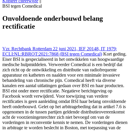
Kopieer citeerwijze
||
BSI tegen Comedical
Rechtbank Rotterdam 22 jun 2021,, LS&R 1979;
ECLI:NL:RBROT:2021:7868 (BSI tegen Comedical),
Onvoldoende onderbouwd belang
https://redactie-delex.cshark.nl/artikelen/onvoldoende-onderbouwd-
rectificatie
belang-rectificatie
Vzr. Rechtbank Rotterdam 22 juni 2021, IEF 20148, IT 1979;
ECLI:NL:RBROT:2021:7868 (BSI tegen Comedical)
Kort geding.
Eiser BSI is gespecialiseerd in het ontwikkelen van hoogwaardige
medische hulpmiddelen. Verweerder Comedical is een bedrijf dat
zich richt op de ontwikkeling en distributie van radiofrequente
apparatuur en katheters en naalden voor een minimale invasieve
behandeling van chronische pijn. Comedical heeft via diverse
kanalen een aantal uitlatingen gedaan over BSI en haar producten.
BSI eist onder meer rectificatie. Negatieve berichtgeving op
Facebook wordt verwijderd. Voor toewijzing van verdere
rectificaties is geen aanleiding omdat BSI haar belang onvoldoende
heeft onderbouwd. Gelet op het arbitragebeding dat in artikel 7.6 is
opgenomen in de tussen partijen geldende distributieovereenkomst
acht de voorzieningenrechter zich niet bevoegd om van de
vorderingen in reconventie kennis te nemen. De vorderingen dienen
in arbitrage te worden beslecht in Boston, met toepassing van de