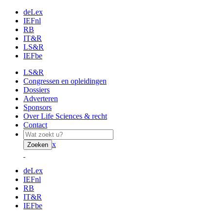
deLex
IEFnl
RB
IT&R
LS&R
IEFbe
LS&R
Congressen en opleidingen
Dossiers
Adverteren
Sponsors
Over Life Sciences & recht
Contact
x
Zoeken
deLex
IEFnl
RB
IT&R
IEFbe