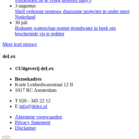
voorkomen bij te vroeg geboren baby's
3 augustus
Shell verkoopt opnieuw duurzame projecten in onder meer
Nederland
30 juli
Brabants waterschap pompt grondwater in beek om
beschermde vis te redden
Meer kort nieuws
deLex
©Uitgeverij deLex
Bezoekadres
Korte Leidsedwarsstraat 12 II
1017 RC Amsterdam
T 020 - 345 22 12
E
info@delex.nl
Algemene voorwaarden
Privacy Statement
Disclaimer