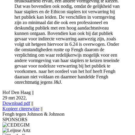
bruikbaarheid ervan, een andere vormgeving te kiezen.
Dat was bovendien ook nodig, omdat de gelijkheid van
haar staplers en de Ethicon staplers tot verwarring bij
het publiek kan leiden. De verschillen in vormgeving
zijn zo minimaal dat die ook een professioneel en
deskundig publiek met een hoog aandachtsniveau
kunnen ontgaan. Bovendien kan ook bij dat publiek
gevaar voor indirecte verwarring aanwezig zijn, zoals
volgt uit hetgeen hiervoor in 6.24 is overwogen. Onder
die omstandigheden rustte op Fengh daarom de
verplichting om waar redelijkerwijs mogelijk voor een
andere vormgeving van haar staplers te keizen teneinde
gevaar voor nodeloze verwarring bij het publiek te
voorkomen. naar het oordeel van het hof heeft Fengh
daaraan niet voldaan en daarmee handelde Fengh
onrechtmatig jegens J&J.
Hof Den Haag
||
29 mrt 2022,
Download pdf
||
Kopieer citeerwijze
||
Fengh tegen Johnson & Johnson
SPONSORS