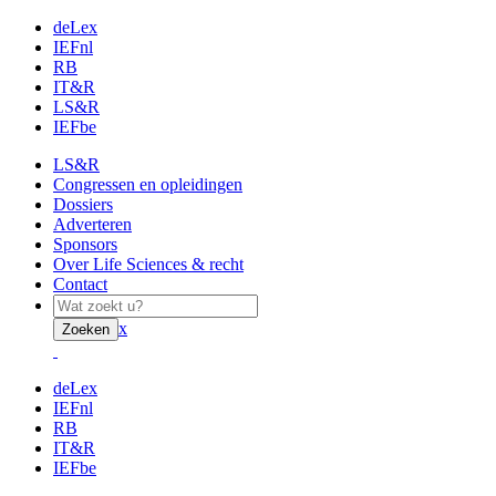
deLex
IEFnl
RB
IT&R
LS&R
IEFbe
LS&R
Congressen en opleidingen
Dossiers
Adverteren
Sponsors
Over Life Sciences & recht
Contact
x
Zoeken
deLex
IEFnl
RB
IT&R
IEFbe