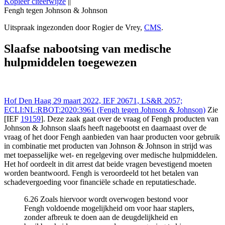
Kopieer citeerwijze
||
Fengh tegen Johnson & Johnson
Hof Den Haag 29 mrt 2022,, LS&R 2057;
Uitspraak ingezonden door Rogier de Vrey,
CMS
.
ECLI:NL:RBOT:2020:3961 (Fengh tegen Johnson & Johnson),
https://redactie-delex.cshark.nl/artikelen/slaafse-nabootsing-van-
Slaafse nabootsing van medische
medische-hulpmiddelen-toegewezen
hulpmiddelen toegewezen
Hof Den Haag 29 maart 2022, IEF 20671, LS&R 2057;
ECLI:NL:RBOT:2020:3961 (Fengh tegen Johnson & Johnson)
Zie
[IEF
19159
]. Deze zaak gaat over de vraag of Fengh producten van
Johnson & Johnson slaafs heeft nagebootst en daarnaast over de
vraag of het door Fengh aanbieden van haar producten voor gebruik
in combinatie met producten van Johnson & Johnson in strijd was
met toepasselijke wet- en regelgeving over medische hulpmiddelen.
Het hof oordeelt in dit arrest dat beide vragen bevestigend moeten
worden beantwoord. Fengh is veroordeeld tot het betalen van
schadevergoeding voor financiële schade en reputatieschade.
6.26 Zoals hiervoor wordt overwogen bestond voor
Fengh voldoende mogelijkheid om voor haar staplers,
zonder afbreuk te doen aan de deugdelijkheid en