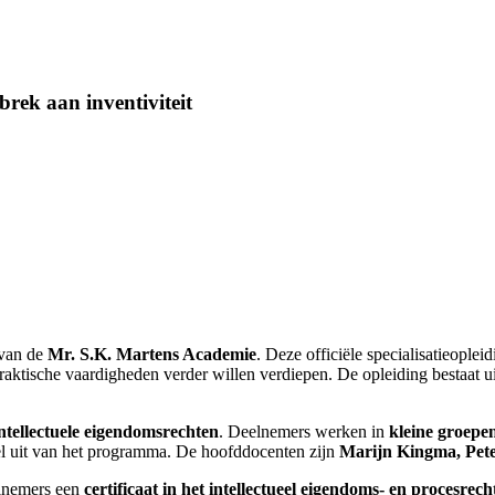
rek aan inventiviteit
 van de
Mr. S.K. Martens Academie
. Deze officiële specialisatieoplei
 praktische vaardigheden verder willen verdiepen. De opleiding bestaat u
tellectuele eigendomsrechten
. Deelnemers werken in
kleine groepe
el uit van het programma. De hoofddocenten zijn
Marijn Kingma, Pete
elnemers een
certificaat in het intellectueel eigendoms- en procesrech