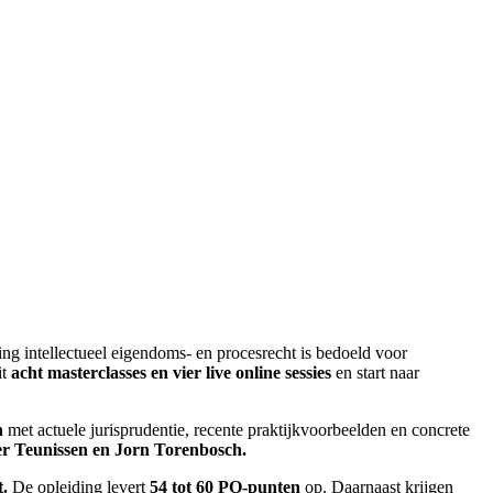
ding intellectueel eigendoms- en procesrecht is bedoeld voor
it
acht masterclasses en vier live online sessies
en start naar
n
met actuele jurisprudentie, recente praktijkvoorbeelden en concrete
r Teunissen en Jorn Torenbosch.
t.
De opleiding levert
54 tot 60 PO-punten
op. Daarnaast krijgen