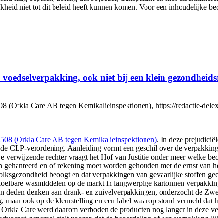
lijkheid niet tot dit beleid heeft kunnen komen. Voor een inhoudelijke
 voedselverpakking, ook niet bij een klein gezondheidsr
Orkla Care AB tegen Kemikalieinspektionen), https://redactie-delex.c
08 (Orkla Care AB tegen Kemikalieinspektionen)
. In deze prejudici
 van de CLP-verordening. Aanleiding vormt een geschil over de verpakk
e verwijzende rechter vraagt het Hof van Justitie onder meer welke beo
n gehanteerd en of rekening moet worden gehouden met de ernst van he
olksgezondheid beoogt en dat verpakkingen van gevaarlijke stoffen g
loeibare wasmiddelen op de markt in langwerpige kartonnen verpakki
deden denken aan drank- en zuivelverpakkingen, onderzocht de Zweeds
 maar ook op de kleurstelling en een label waarop stond vermeld dat 
Orkla Care werd daarom verboden de producten nog langer in deze verp