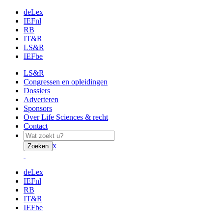
deLex
IEFnl
RB
IT&R
LS&R
IEFbe
LS&R
Congressen en opleidingen
Dossiers
Adverteren
Sponsors
Over Life Sciences & recht
Contact
x
Zoeken
deLex
IEFnl
RB
IT&R
IEFbe