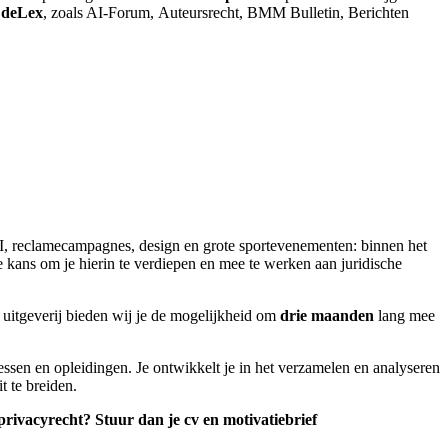
n deLex
, zoals AI-Forum, Auteursrecht, BMM Bulletin, Berichten
AI, reclamecampagnes, design en grote sportevenementen: binnen het
 kans om je hierin te verdiepen en mee te werken aan juridische
he uitgeverij bieden wij je de mogelijkheid om
drie maanden
lang mee
ssen en opleidingen. Je ontwikkelt je in het verzamelen en analyseren
t te breiden.
 privacyrecht? Stuur dan je cv en motivatiebrief