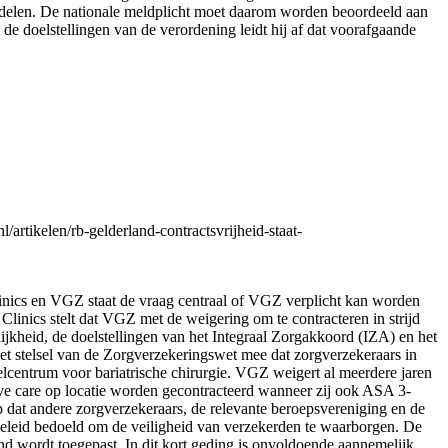
iddelen. De nationale meldplicht moet daarom worden beoordeeld aan
n de doelstellingen van de verordening leidt hij af dat voorafgaande
tikelen/rb-gelderland-contractsvrijheid-staat-
inics en VGZ staat de vraag centraal of VGZ verplicht kan worden
linics stelt dat VGZ met de weigering om te contracteren in strijd
lijkheid, de doelstellingen van het Integraal Zorgakkoord (IZA) en het
t stelsel van de Zorgverzekeringswet mee dat zorgverzekeraars in
elcentrum voor bariatrische chirurgie. VGZ weigert al meerdere jaren
ive care op locatie worden gecontracteerd wanneer zij ook ASA 3-
op dat andere zorgverzekeraars, de relevante beroepsvereniging en de
eleid bedoeld om de veiligheid van verzekerden te waarborgen. De
end wordt toegepast. In dit kort geding is onvoldoende aannemelijk