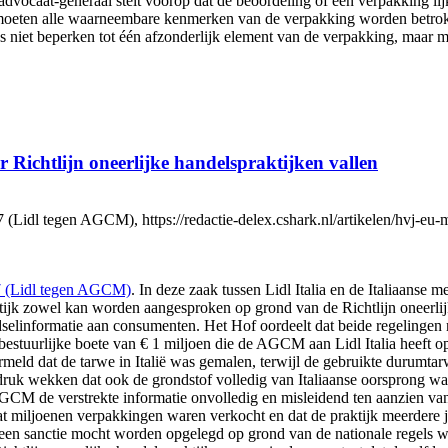
advocaat-generaal stelt voorop dat de beoordeling of een verpakking lij
j moeten alle waarneembare kenmerken van de verpakking worden betrok
us niet beperken tot één afzonderlijk element van de verpakking, maar m
Richtlijn oneerlijke handelspraktijken vallen
dl tegen AGCM), https://redactie-delex.cshark.nl/artikelen/hvj-eu-mi
 (Lidl tegen AGCM)
. In deze zaak tussen Lidl Italia en de Italiaans
ktijk zowel kan worden aangesproken op grond van de Richtlijn oneerlij
selinformatie aan consumenten. Het Hof oordeelt dat beide regelingen 
en bestuurlijke boete van € 1 miljoen die de AGCM aan Lidl Italia heef
meld dat de tarwe in Italië was gemalen, terwijl de gebruikte durumta
k wekken dat ook de grondstof volledig van Italiaanse oorsprong was
AGCM de verstrekte informatie onvolledig en misleidend ten aanzien v
 miljoenen verpakkingen waren verkocht en dat de praktijk meerdere j
geen sanctie mocht worden opgelegd op grond van de nationale regels w