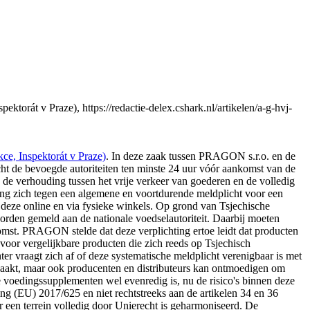
orát v Praze), https://redactie-delex.cshark.nl/artikelen/a-g-hvj-
e, Inspektorát v Praze)
. In deze zaak tussen PRAGON s.r.o. en de
cht de bevoegde autoriteiten ten minste 24 uur vóór aankomst van de
 de verhouding tussen het vrije verkeer van goederen en de volledig
ing zich tegen een algemene en voortdurende meldplicht voor een
eze online en via fysieke winkels. Op grond van Tsjechische
worden gemeld aan de nationale voedselautoriteit. Daarbij moeten
omst. PRAGON stelde dat deze verplichting ertoe leidt dat producten
voor vergelijkbare producten die zich reeds op Tsjechisch
vraagt zich af of deze systematische meldplicht verenigbaar is met
oorzaakt, maar ook producenten en distributeurs kan ontmoedigen om
e voedingssupplementen wel evenredig is, nu de risico's binnen deze
ng (EU) 2017/625 en niet rechtstreeks aan de artikelen 34 en 36
 een terrein volledig door Unierecht is geharmoniseerd. De