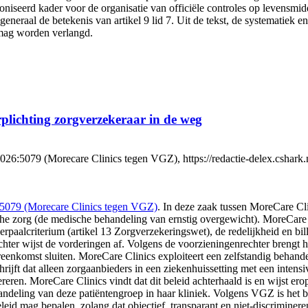
niseerd kader voor de organisatie van officiële controles op levensm
eneraal de betekenis van artikel 9 lid 7. Uit de tekst, de systematiek e
g mag worden verlangd.
rplichting zorgverzekeraar in de weg
79 (Morecare Clinics tegen VGZ), https://redactie-delex.cshark.nl/ar
079 (Morecare Clinics tegen VGZ)
. In deze zaak tussen MoreCare Cl
he zorg (de medische behandeling van ernstig overgewicht). MoreCare C
erpaalcriterium (artikel 13 Zorgverzekeringswet), de redelijkheid en bil
r wijst de vorderingen af. Volgens de voorzieningenrechter brengt he
reenkomst sluiten. MoreCare Clinics exploiteert een zelfstandig behand
ijft dat alleen zorgaanbieders in een ziekenhuissetting met een intens
reren. MoreCare Clinics vindt dat dit beleid achterhaald is en wijst er
deling van deze patiëntengroep in haar kliniek. Volgens VGZ is het b
eid mag bepalen, zolang dat objectief, transparant en niet-discriminer