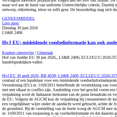
vervolgens meerdere prejudiciële vragen aan het Hof van Justitie. De 
maar wel aan de hand van uniforme Unierechtelijke criteria. Daarbi
ontwerp, etikettering, kleur en zelfs geur. De beoordeling mag zich d
GENEESMIDDEL
Lees meer
Dinsdag 30 juni 2026
LS&R 2406
HvJ EU: misleidende voedselinformatie kan ook onder 
Kopieer citeerwijze
|
Uitspraak
Hof van Justitie EU 30 jun 2026,, LS&R 2406; ECLI:EU:C:2026:357 (Li
handelspraktijken-vallen
HvJ EU 30 april 2026, RB 4038; LS&R 2406; ECLI:EU:C:2026:357
centraal of een handelaar voor een misleidende voedselinformatiepra
Verordening (EU) nr. 1169/2011 betreffende de verstrekking van voed
niet met elkaar in conflict zijn. Aanleiding voor het geschil vormt e
verpakking werd de Italiaanse herkomst van de pasta benadrukt en ver
de EU. Volgens de AGCM kon de verpakking bij consumenten de indru
een vergelijkbare wijze onder de aandacht werd gebracht, achtte de 
de grondstof. Bij de vaststelling van de boete woog de AGCM mee dat
nr. 1169/2011 van toepassing is op voedselinformatie en dat daarom 