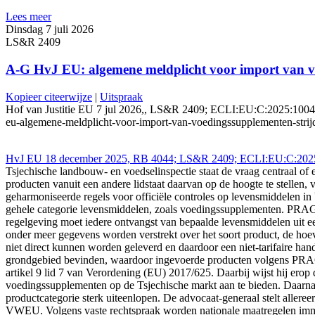
Lees meer
Dinsdag 7 juli 2026
LS&R 2409
A-G HvJ EU: algemene meldplicht voor import van vo
Kopieer citeerwijze
|
Uitspraak
Hof van Justitie EU 7 jul 2026,, LS&R 2409; ECLI:EU:C:2025:1004 (PR
eu-algemene-meldplicht-voor-import-van-voedingssupplementen-strij
HvJ EU 18 december 2025, RB 4044; LS&R 2409; ECLI:EU:C:2025:100
Tsjechische landbouw- en voedselinspectie staat de vraag centraal of
producten vanuit een andere lidstaat daarvan op de hoogte te stellen
geharmoniseerde regels voor officiële controles op levensmiddelen i
gehele categorie levensmiddelen, zoals voedingssupplementen. PRAGO
regelgeving moet iedere ontvangst van bepaalde levensmiddelen uit een
onder meer gegevens worden verstrekt over het soort product, de hoev
niet direct kunnen worden geleverd en daardoor een niet-tarifaire ha
grondgebied bevinden, waardoor ingevoerde producten volgens PRAGO
artikel 9 lid 7 van Verordening (EU) 2017/625. Daarbij wijst hij erop
voedingssupplementen op de Tsjechische markt aan te bieden. Daarnaas
productcategorie sterk uiteenlopen. De advocaat-generaal stelt aller
VWEU. Volgens vaste rechtspraak worden nationale maatregelen immers