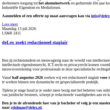
deelnemers toegang tot
het alumninetwerk
en gedurende één jaar ko
Industriële Eigendom en Mediaforum.
Aanmelden of een offerte op maat aanvragen kan via
info@delex
Lees meer
Maandag 13 juli 2026
LS&R 2411
deLex zoekt redactioneel stagiair
Ben jij rechtenstudent en nieuwsgierig naar de wereld van intellect
intellectuele eigendomsrecht, ICT-recht en privacyrecht komen voortd
nieuwsvoorziening voor professionals in deze specialistische rechtsge
Vanaf
half augustus 2026
zoeken wij een redactioneel stagiair
voor 
te werken binnen een dynamische en gespecialiseerde praktijk.
Tijdens je stage houd je je onder meer bezig met het beheren van onl
van juridische bronnen, scherpt je redactionele vaardigheden aan en k
Ben je in de afrondende fase van je bachelor of volg je een maste
naar
rdolman@delex.nl
.