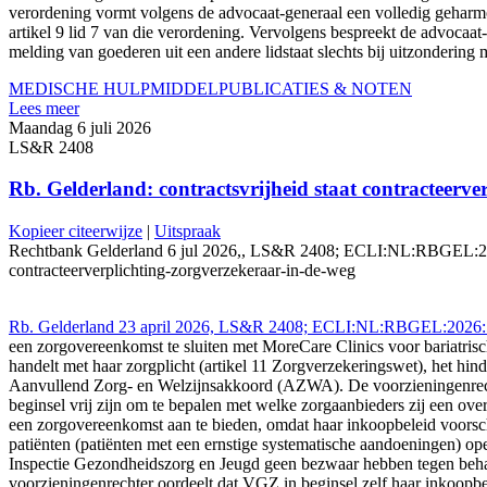
verordening vormt volgens de advocaat-generaal een volledig geharmo
artikel 9 lid 7 van die verordening. Vervolgens bespreekt de advocaat-g
melding van goederen uit een andere lidstaat slechts bij uitzonderin
MEDISCHE HULPMIDDEL
PUBLICATIES & NOTEN
Lees meer
Maandag 6 juli 2026
LS&R 2408
Rb. Gelderland: contractsvrijheid staat contracteerve
Kopieer citeerwijze
|
Uitspraak
Rechtbank Gelderland 6 jul 2026,, LS&R 2408; ECLI:NL:RBGEL:2026:50
contracteerverplichting-zorgverzekeraar-in-de-weg
Rb. Gelderland 23 april 2026, LS&R 2408; ECLI:NL:RBGEL:2026:5
een zorgovereenkomst te sluiten met MoreCare Clinics voor bariatrisc
handelt met haar zorgplicht (artikel 11 Zorgverzekeringswet), het hind
Aanvullend Zorg- en Welzijnsakkoord (AZWA). De voorzieningenrechte
beginsel vrij zijn om te bepalen met welke zorgaanbieders zij een ove
een zorgovereenkomst aan te bieden, omdat haar inkoopbeleid voorschr
patiënten (patiënten met een ernstige systematische aandoeningen) ope
Inspectie Gezondheidszorg en Jeugd geen bezwaar hebben tegen behan
voorzieningenrechter oordeelt dat VGZ in beginsel zelf haar inkoopbel