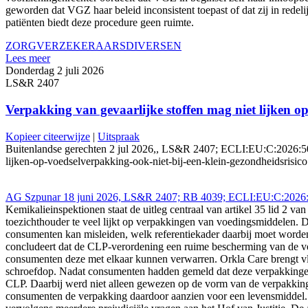
geworden dat VGZ haar beleid inconsistent toepast of dat zij in rede
patiënten biedt deze procedure geen ruimte.
ZORGVERZEKERAARS
DIVERSEN
Lees meer
Donderdag 2 juli 2026
LS&R 2407
Verpakking van gevaarlijke stoffen mag niet lijken op
Kopieer citeerwijze
|
Uitspraak
Buitenlandse gerechten 2 jul 2026,, LS&R 2407; ECLI:EU:C:2026:508 (
lijken-op-voedselverpakking-ook-niet-bij-een-klein-gezondheidsrisico
AG Szpunar 18 juni 2026, LS&R 2407; RB 4039; ECLI:EU:C:2026:5
Kemikalieinspektionen staat de uitleg centraal van artikel 35 lid 2
toezichthouder te veel lijkt op verpakkingen van voedingsmiddelen. D
consumenten kan misleiden, welk referentiekader daarbij moet worde
concludeert dat de CLP-verordening een ruime bescherming van de v
consumenten deze met elkaar kunnen verwarren. Orkla Care brengt v
schroefdop. Nadat consumenten hadden gemeld dat deze verpakkingen 
CLP. Daarbij werd niet alleen gewezen op de vorm van de verpakking,
consumenten de verpakking daardoor aanzien voor een levensmiddel. 