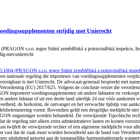
edingssupplementen strijdig met Unierecht
AGON s.r.o. tegen Státní zemědělská a potravinářská inspekce, Inspekt
dig-met-unierecht
4 (PRAGON s.r.o. tegen Státní zemědělská a potravinářská inspekc
 een nationale regeling die importeurs van voedingssupplementen verpli
, verenigbaar is met Unierecht. De advocaat-generaal bespreekt met name
n Verordening (EU) 2017/625. Volgens de conclusie verzet die verorden
N importeert voedingssupplementen uit andere lidstaten en verkoopt d
 andere lidstaat of uit een derde land uiterlijk 24 uur vóór aankomst 
eelheid, de herkomst, de ontvanger en het verwachte tijdstip van aank
ndelsbelemmering vormt. Bovendien geldt een dergelijke meldplicht niet 
N ongunstiger worden behandeld. De verwijzende Tsjechische rechter 
 dat de regeling niet alleen extra administratieve lasten en kosten ver
t twijfelt de verwijzende rechter of een algemene meldplicht voor all
eerst vast dat de zaak moet worden beoordeeld aan de hand van Verordeni
 uitsluitend getoetst aan de toepasselijke harmonisatieregels wanneer