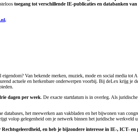
steloos
toegang tot verschillende IE-publicaties en databanken va
.nl
.
ueel eigendom? Van bekende merken, muziek, mode en social media tot 
urend actuele en herkenbare onderwerpen voorbij. Bij deLex krijg je de
bieden.
drie dagen per week
. De exacte startdatum is in overleg. Als juridisc
ine databases, het meewerken aan vakbladen en het bijwonen van congre
rijgt volop gelegenheid om je netwerk binnen het juridische werkveld ui
r Rechtsgeleerdheid, en heb je bijzondere interesse in IE-, ICT- en