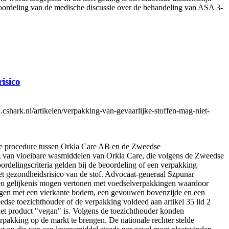
 beoordeling van de medische discussie over de behandeling van ASA 3-
isico
shark.nl/artikelen/verpakking-van-gevaarlijke-stoffen-mag-niet-
ële procedure tussen Orkla Care AB en de Zweedse
ing van vloeibare wasmiddelen van Orkla Care, die volgens de Zweedse
ordelingscriteria gelden bij de beoordeling of een verpakking
t gezondheidsrisico van de stof. Advocaat-generaal Szpunar
een gelijkenis mogen vertonen met voedselverpakkingen waardoor
ngen met een vierkante bodem, een gevouwen bovenzijde en een
e toezichthouder of de verpakking voldeed aan artikel 35 lid 2
het product "vegan" is. Volgens de toezichthouder konden
akking op de markt te brengen. De nationale rechter stelde