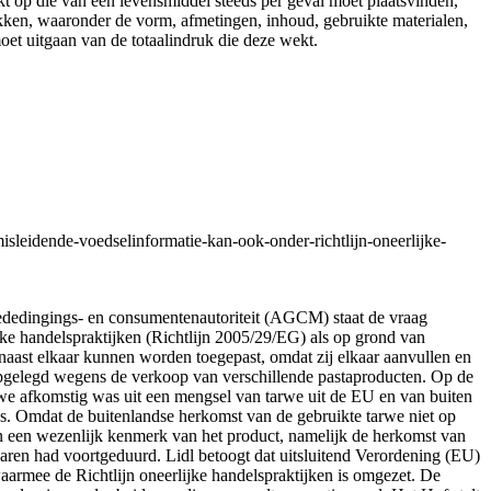
kt op die van een levensmiddel steeds per geval moet plaatsvinden,
ken, waaronder de vorm, afmetingen, inhoud, gebruikte materialen,
oet uitgaan van de totaalindruk die deze wekt.
sleidende-voedselinformatie-kan-ook-onder-richtlijn-oneerlijke-
e mededingings- en consumentenautoriteit (AGCM) staat de vraag
ke handelspraktijken (Richtlijn 2005/29/EG) als op grond van
naast elkaar kunnen worden toegepast, omdat zij elkaar aanvullen en
t opgelegd wegens de verkoop van verschillende pastaproducten. Op de
rwe afkomstig was uit een mengsel van tarwe uit de EU en van buiten
. Omdat de buitenlandse herkomst van de gebruikte tarwe niet op
an een wezenlijk kenmerk van het product, namelijk de herkomst van
aren had voortgeduurd. Lidl betoogt dat uitsluitend Verordening (EU)
aarmee de Richtlijn oneerlijke handelspraktijken is omgezet. De