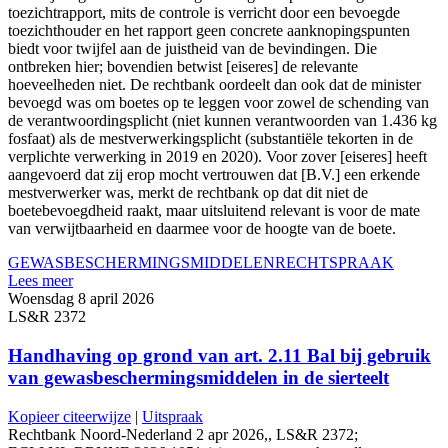
toezichtrapport, mits de controle is verricht door een bevoegde
toezichthouder en het rapport geen concrete aanknopingspunten
biedt voor twijfel aan de juistheid van de bevindingen. Die
ontbreken hier; bovendien betwist [eiseres] de relevante
hoeveelheden niet. De rechtbank oordeelt dan ook dat de minister
bevoegd was om boetes op te leggen voor zowel de schending van
de verantwoordingsplicht (niet kunnen verantwoorden van 1.436 kg
fosfaat) als de mestverwerkingsplicht (substantiële tekorten in de
verplichte verwerking in 2019 en 2020). Voor zover [eiseres] heeft
aangevoerd dat zij erop mocht vertrouwen dat [B.V.] een erkende
mestverwerker was, merkt de rechtbank op dat dit niet de
boetebevoegdheid raakt, maar uitsluitend relevant is voor de mate
van verwijtbaarheid en daarmee voor de hoogte van de boete.
GEWASBESCHERMINGSMIDDELEN
RECHTSPRAAK
Lees meer
Woensdag 8 april 2026
LS&R 2372
Handhaving op grond van art. 2.11 Bal bij gebruik
van gewasbeschermingsmiddelen in de sierteelt
Kopieer citeerwijze
|
Uitspraak
Rechtbank Noord-Nederland 2 apr 2026,, LS&R 2372;