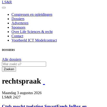
LS&R
Congressen en opleidingen
Dossiers
Adverteren
Sponsors
Over Life Sciences & recht
Contact
Voorbeeld ICT Modelcontract
DOSSIERS
Alle dossiers
Zoeken
rechtspraak
Maandag 3 augustus 2026
LS&R 2427
Ctgb mocht toelating SmartFresh InBox en