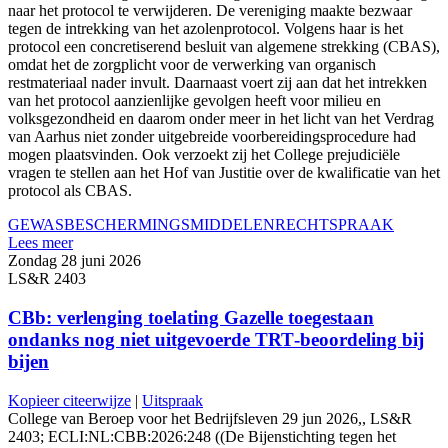
naar het protocol te verwijderen. De vereniging maakte bezwaar
tegen de intrekking van het azolenprotocol. Volgens haar is het
protocol een concretiserend besluit van algemene strekking (CBAS),
omdat het de zorgplicht voor de verwerking van organisch
restmateriaal nader invult. Daarnaast voert zij aan dat het intrekken
van het protocol aanzienlijke gevolgen heeft voor milieu en
volksgezondheid en daarom onder meer in het licht van het Verdrag
van Aarhus niet zonder uitgebreide voorbereidingsprocedure had
mogen plaatsvinden. Ook verzoekt zij het College prejudiciële
vragen te stellen aan het Hof van Justitie over de kwalificatie van het
protocol als CBAS.
GEWASBESCHERMINGSMIDDELEN
RECHTSPRAAK
Lees meer
Zondag 28 juni 2026
LS&R 2403
CBb: verlenging toelating Gazelle toegestaan
ondanks nog niet uitgevoerde TRT‑beoordeling bij
bijen
Kopieer citeerwijze
|
Uitspraak
College van Beroep voor het Bedrijfsleven 29 jun 2026,, LS&R
2403; ECLI:NL:CBB:2026:248 ((De Bijenstichting tegen het