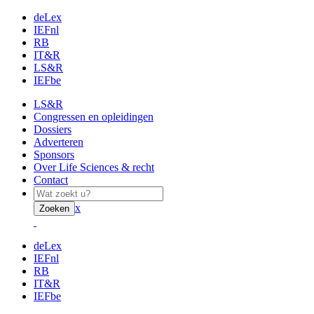
deLex
IEFnl
RB
IT&R
LS&R
IEFbe
LS&R
Congressen en opleidingen
Dossiers
Adverteren
Sponsors
Over Life Sciences & recht
Contact
x
Zoeken
deLex
IEFnl
RB
IT&R
IEFbe