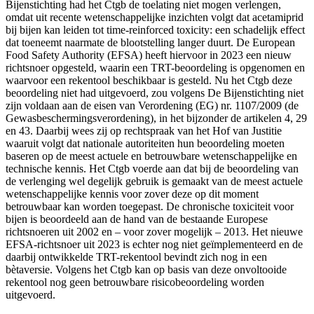
Bijenstichting had het Ctgb de toelating niet mogen verlengen,
omdat uit recente wetenschappelijke inzichten volgt dat acetamiprid
bij bijen kan leiden tot time-reinforced toxicity: een schadelijk effect
dat toeneemt naarmate de blootstelling langer duurt. De European
Food Safety Authority (EFSA) heeft hiervoor in 2023 een nieuw
richtsnoer opgesteld, waarin een TRT-beoordeling is opgenomen en
waarvoor een rekentool beschikbaar is gesteld. Nu het Ctgb deze
beoordeling niet had uitgevoerd, zou volgens De Bijenstichting niet
zijn voldaan aan de eisen van Verordening (EG) nr. 1107/2009 (de
Gewasbeschermingsverordening), in het bijzonder de artikelen 4, 29
en 43. Daarbij wees zij op rechtspraak van het Hof van Justitie
waaruit volgt dat nationale autoriteiten hun beoordeling moeten
baseren op de meest actuele en betrouwbare wetenschappelijke en
technische kennis. Het Ctgb voerde aan dat bij de beoordeling van
de verlenging wel degelijk gebruik is gemaakt van de meest actuele
wetenschappelijke kennis voor zover deze op dit moment
betrouwbaar kan worden toegepast. De chronische toxiciteit voor
bijen is beoordeeld aan de hand van de bestaande Europese
richtsnoeren uit 2002 en – voor zover mogelijk – 2013. Het nieuwe
EFSA-richtsnoer uit 2023 is echter nog niet geïmplementeerd en de
daarbij ontwikkelde TRT-rekentool bevindt zich nog in een
bètaversie. Volgens het Ctgb kan op basis van deze onvoltooide
rekentool nog geen betrouwbare risicobeoordeling worden
uitgevoerd.