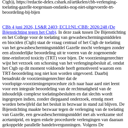
Ctgb)), https://redactie-delex.cshark.nl/artikelen/cbb-verlenging-
toelating-gazelle-toegestaan-ondanks-nog-niet-uitgevoerde-trt-
beoordeling-bij-bijen
CBb 4 juni 2026, LS&R 2403; ECLI:NL:CBB: 2026:248 (De
Bijenstichting tegen het Ctgb)
. In deze zaak tussen De Bijenstichting
en het College voor de toelating van gewasbeschermingsmiddelen
en biociden (Ctgb) staat de vraag centraal of het Ctgb de toelating
van het gewasbeschermingsmiddel Gazelle mocht verlengen zonder
een afzonderlijke beoordeling uit te voeren van de zogenoemde
time-reinforced toxicity (TRT) voor bijen. De voorzieningenrechter
wijst het verzoek om schorsing van het verlengingsbesluit af, omdat
het Ctgb op dit moment voldoende heeft gemotiveerd waarom een
TRT-beoordeling nog niet kon worden uitgevoerd. Daarbij
benadrukt de voorzieningenrechter dat de
voorlopige‑voorzieningenprocedure zich naar haar aard niet leent
voor een integrale beoordeling van de rechtmatigheid van de
inhoudelijk complexe toelatingsbesluiten en dat slechts wordt
ingegrepen indien, zonder diepgaand onderzoek, ernstig moet
worden betwijfeld dat het besluit in bezwaar in stand zal blijven. De
Bijenstichting maakte bezwaar tegen de verlenging van de toelating
van Gazelle, een gewasbeschermingsmiddel met als werkzame stof
acetamiprid, en tegen enkele procedurele verlengingen van daaraan
gekoppelde parallelle handelsvergunningen. Volgens De