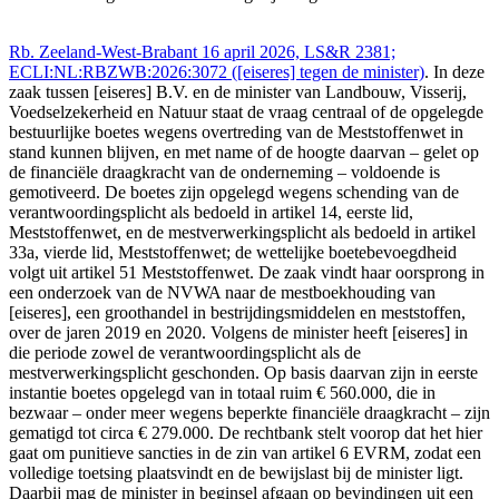
Rb. Zeeland-West-Brabant 16 april 2026, LS&R 2381;
ECLI:NL:RBZWB:2026:3072 ([eiseres] tegen de minister)
. In deze
zaak tussen [eiseres] B.V. en de minister van Landbouw, Visserij,
Voedselzekerheid en Natuur staat de vraag centraal of de opgelegde
bestuurlijke boetes wegens overtreding van de Meststoffenwet in
stand kunnen blijven, en met name of de hoogte daarvan – gelet op
de financiële draagkracht van de onderneming – voldoende is
gemotiveerd. De boetes zijn opgelegd wegens schending van de
verantwoordingsplicht als bedoeld in artikel 14, eerste lid,
Meststoffenwet, en de mestverwerkingsplicht als bedoeld in artikel
33a, vierde lid, Meststoffenwet; de wettelijke boetebevoegdheid
volgt uit artikel 51 Meststoffenwet. De zaak vindt haar oorsprong in
een onderzoek van de NVWA naar de mestboekhouding van
[eiseres], een groothandel in bestrijdingsmiddelen en meststoffen,
over de jaren 2019 en 2020. Volgens de minister heeft [eiseres] in
die periode zowel de verantwoordingsplicht als de
mestverwerkingsplicht geschonden. Op basis daarvan zijn in eerste
instantie boetes opgelegd van in totaal ruim € 560.000, die in
bezwaar – onder meer wegens beperkte financiële draagkracht – zijn
gematigd tot circa € 279.000. De rechtbank stelt voorop dat het hier
gaat om punitieve sancties in de zin van artikel 6 EVRM, zodat een
volledige toetsing plaatsvindt en de bewijslast bij de minister ligt.
Daarbij mag de minister in beginsel afgaan op bevindingen uit een