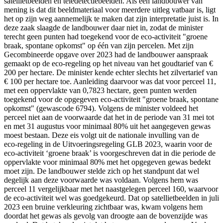
satellietbeelden en teledetectiebeelden. Als een landbouwer van
mening is dat dit beeldmateriaal voor meerdere uitleg vatbaar is, ligt
het op zijn weg aannemelijk te maken dat zijn interpretatie juist is. In
deze zaak slaagde de landbouwer daar niet in, zodat de minister
terecht geen punten had toegekend voor de eco-activiteit "groene
braak, spontane opkomst" op één van zijn percelen. Met zijn
Gecombineerde opgave over 2023 had de landbouwer aanspraak
gemaakt op de eco-regeling op het niveau van het goudtarief van €
200 per hectare. De minister kende echter slechts het zilvertarief van
€ 100 per hectare toe. Aanleiding daarvoor was dat voor perceel 11,
met een oppervlakte van 0,7823 hectare, geen punten werden
toegekend voor de opgegeven eco-activiteit "groene braak, spontane
opkomst" (gewascode 6794). Volgens de minister voldeed het
perceel niet aan de voorwaarde dat het in de periode van 31 mei tot
en met 31 augustus voor minimaal 80% uit het aangegeven gewas
moest bestaan. Deze eis volgt uit de nationale invulling van de
eco‑regeling in de Uitvoeringsregeling GLB 2023, waarin voor de
eco‑activiteit ‘groene braak’ is voorgeschreven dat in die periode de
oppervlakte voor minimaal 80% met het opgegeven gewas bedekt
moet zijn. De landbouwer stelde zich op het standpunt dat wel
degelijk aan deze voorwaarde was voldaan. Volgens hem was
perceel 11 vergelijkbaar met het naastgelegen perceel 160, waarvoor
de eco-activiteit wel was goedgekeurd. Dat op satellietbeelden in juli
2023 een bruine verkleuring zichtbaar was, kwam volgens hem
doordat het gewas als gevolg van droogte aan de bovenzijde was