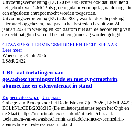
Uitvoeringsverordening (EU) 2019/1085 echter ook dat uitsluitend
het gebruik van 1-MCP als groeiregulator voor opslag na de oogst in
een afgesloten entrepot mocht worden toegestaan.
Uitvoeringsverordening (EU) 2025/881, waarbij deze beperking
later werd opgeheven, trad pas na het bestreden besluit van 24
januari 2024 in werking en kon daarom niet aan de beoordeling van
de rechtmatigheid van dat besluit ten grondslag worden gelegd.
GEWASBESCHERMINGSMIDDELEN
RECHTSPRAAK
Lees meer
Woensdag 29 juli 2026
LS&R 2422
CBb laat toelatingen van
gewasbeschermingsmiddelen met cypermethrin,
abamectine en esfenvaleraat in stand
Kopieer citeerwijze
|
Uitspraak
College van Beroep voor het Bedrijfsleven 7 jul 2026,, LS&R 2422;
ECLI:NL:CBB:2026:315 (De milieuorganisaties tegen het Ctgb en
de Staat), https://redactie-delex.cshark.nl/artikelen/cbb-laat-
toelatingen-van-gewasbeschermingsmiddelen-met-cypermethrin-
abamectine-en-esfenvaleraat-in-stand