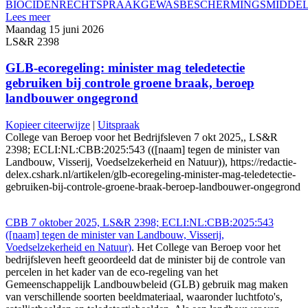
BIOCIDEN
RECHTSPRAAK
GEWASBESCHERMINGSMIDDE
Lees meer
Maandag 15 juni 2026
LS&R 2398
GLB-ecoregeling: minister mag teledetectie
gebruiken bij controle groene braak, beroep
landbouwer ongegrond
Kopieer citeerwijze
|
Uitspraak
College van Beroep voor het Bedrijfsleven 7 okt 2025,, LS&R
2398; ECLI:NL:CBB:2025:543 (([naam] tegen de minister van
Landbouw, Visserij, Voedselzekerheid en Natuur)), https://redactie-
delex.cshark.nl/artikelen/glb-ecoregeling-minister-mag-teledetectie-
gebruiken-bij-controle-groene-braak-beroep-landbouwer-ongegrond
CBB 7 oktober 2025, LS&R 2398; ECLI:NL:CBB:2025:543
([naam] tegen de minister van Landbouw, Visserij,
Voedselzekerheid en Natuur)
. Het College van Beroep voor het
bedrijfsleven heeft geoordeeld dat de minister bij de controle van
percelen in het kader van de eco-regeling van het
Gemeenschappelijk Landbouwbeleid (GLB) gebruik mag maken
van verschillende soorten beeldmateriaal, waaronder luchtfoto's,