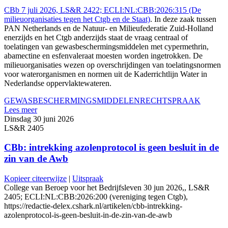
CBb 7 juli 2026, LS&R 2422; ECLI:NL:CBB:2026:315 (De
milieuorganisaties tegen het Ctgb en de Staat)
. In deze zaak tussen
PAN Netherlands en de Natuur- en Milieufederatie Zuid-Holland
enerzijds en het Ctgb anderzijds staat de vraag centraal of
toelatingen van gewasbeschermingsmiddelen met cypermethrin,
abamectine en esfenvaleraat moesten worden ingetrokken. De
milieuorganisaties wezen op overschrijdingen van toelatingsnormen
voor waterorganismen en normen uit de Kaderrichtlijn Water in
Nederlandse oppervlaktewateren.
GEWASBESCHERMINGSMIDDELEN
RECHTSPRAAK
Lees meer
Dinsdag 30 juni 2026
LS&R 2405
CBb: intrekking azolenprotocol is geen besluit in de
zin van de Awb
Kopieer citeerwijze
|
Uitspraak
College van Beroep voor het Bedrijfsleven 30 jun 2026,, LS&R
2405; ECLI:NL:CBB:2026:200 (vereniging tegen Ctgb),
https://redactie-delex.cshark.nl/artikelen/cbb-intrekking-
azolenprotocol-is-geen-besluit-in-de-zin-van-de-awb