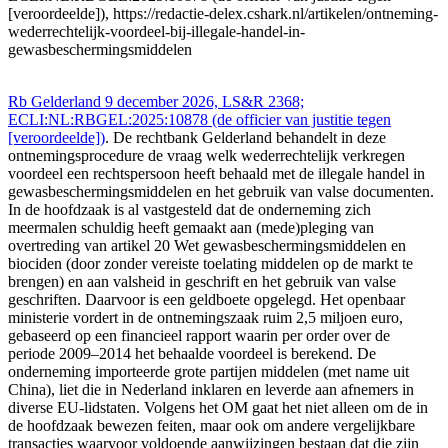
[veroordeelde]), https://redactie-delex.cshark.nl/artikelen/ontneming-
wederrechtelijk-voordeel-bij-illegale-handel-in-
gewasbeschermingsmiddelen
Rb Gelderland 9 december 2026, LS&R 2368;
ECLI:NL:RBGEL:2025:10878 (de officier van justitie tegen
[veroordeelde])
. De rechtbank Gelderland behandelt in deze
ontnemingsprocedure de vraag welk wederrechtelijk verkregen
voordeel een rechtspersoon heeft behaald met de illegale handel in
gewasbeschermingsmiddelen en het gebruik van valse documenten.
In de hoofdzaak is al vastgesteld dat de onderneming zich
meermalen schuldig heeft gemaakt aan (mede)pleging van
overtreding van artikel 20 Wet gewasbeschermingsmiddelen en
biociden (door zonder vereiste toelating middelen op de markt te
brengen) en aan valsheid in geschrift en het gebruik van valse
geschriften. Daarvoor is een geldboete opgelegd. Het openbaar
ministerie vordert in de ontnemingszaak ruim 2,5 miljoen euro,
gebaseerd op een financieel rapport waarin per order over de
periode 2009–2014 het behaalde voordeel is berekend. De
onderneming importeerde grote partijen middelen (met name uit
China), liet die in Nederland inklaren en leverde aan afnemers in
diverse EU‑lidstaten. Volgens het OM gaat het niet alleen om de in
de hoofdzaak bewezen feiten, maar ook om andere vergelijkbare
transacties waarvoor voldoende aanwijzingen bestaan dat die zijn