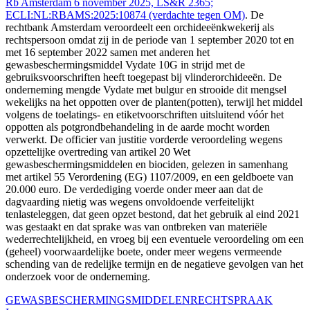
Rb Amsterdam 6 november 2025, LS&R 2365;
ECLI:NL:RBAMS:2025:10874 (verdachte tegen OM)
. De
rechtbank Amsterdam veroordeelt een orchideeënkwekerij als
rechtspersoon omdat zij in de periode van 1 september 2020 tot en
met 16 september 2022 samen met anderen het
gewasbeschermingsmiddel Vydate 10G in strijd met de
gebruiksvoorschriften heeft toegepast bij vlinderorchideeën. De
onderneming mengde Vydate met bulgur en strooide dit mengsel
wekelijks na het oppotten over de planten(potten), terwijl het middel
volgens de toelatings- en etiketvoorschriften uitsluitend vóór het
oppotten als potgrondbehandeling in de aarde mocht worden
verwerkt. De officier van justitie vorderde veroordeling wegens
opzettelijke overtreding van artikel 20 Wet
gewasbeschermingsmiddelen en biociden, gelezen in samenhang
met artikel 55 Verordening (EG) 1107/2009, en een geldboete van
20.000 euro. De verdediging voerde onder meer aan dat de
dagvaarding nietig was wegens onvoldoende verfeitelijkt
tenlasteleggen, dat geen opzet bestond, dat het gebruik al eind 2021
was gestaakt en dat sprake was van ontbreken van materiële
wederrechtelijkheid, en vroeg bij een eventuele veroordeling om een
(geheel) voorwaardelijke boete, onder meer wegens vermeende
schending van de redelijke termijn en de negatieve gevolgen van het
onderzoek voor de onderneming.
GEWASBESCHERMINGSMIDDELEN
RECHTSPRAAK