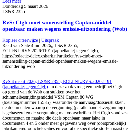
Lees meer
Donderdag 5 maart 2026
LS&R 2355
RvS: Ctgb moet samenstelling Captan-middel
openbaar maken wegens emissie-uitzondering (Wob)
Kopieer citeerwijze
|
Uitspraak
Raad van State 4 mrt 2026,, LS&R 2355;
ECLI:NL:RVS:2026:1191 ([appellante] tegen Ctgb),
https://redactie-delex.cshark.nl/artikelen/rvs-ctgb-moet-
samenstelling-captan-middel-openbaar-maken-wegens-emissie-
uitzondering-wob
RvS 4 maart 2026, LS&R 2355; ECLI:NL:RVS:2026:1191
([appellante] tegen Ctgb)
. In deze zaak vroeg een bedrijf het Ctgb
op grond van de Wob om stukken over het
schimmelbestrijdingsmiddel VSM Captan 80 WG
(toelatingsnummer 15585), waaronder de aanvraag/dossierstukken,
de documenten waarop de vergunning (parallelhandelsvergunning)
is gebaseerd en de vergunning met voorschriften. Het Ctgb vond zes
documenten en maakte die deels openbaar, maar lakte in
documenten 4 en 5 onder meer gegevens weg over (oorspronkelijk)
fabrikanten/productielocaties en vooral de specifieke stoffen naast de