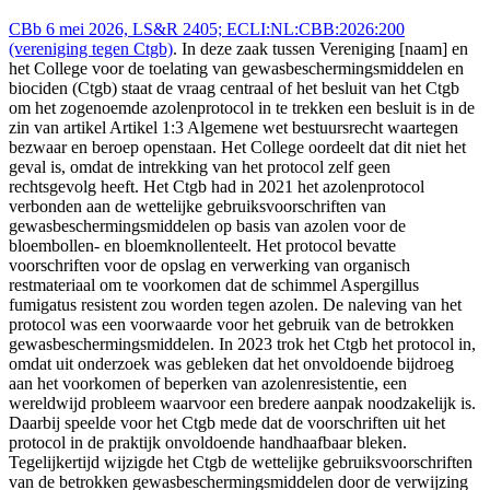
CBb 6 mei 2026, LS&R 2405; ECLI:NL:CBB:2026:200
(vereniging tegen Ctgb)
. In deze zaak tussen Vereniging [naam] en
het College voor de toelating van gewasbeschermingsmiddelen en
biociden (Ctgb) staat de vraag centraal of het besluit van het Ctgb
om het zogenoemde azolenprotocol in te trekken een besluit is in de
zin van artikel Artikel 1:3 Algemene wet bestuursrecht waartegen
bezwaar en beroep openstaan. Het College oordeelt dat dit niet het
geval is, omdat de intrekking van het protocol zelf geen
rechtsgevolg heeft. Het Ctgb had in 2021 het azolenprotocol
verbonden aan de wettelijke gebruiksvoorschriften van
gewasbeschermingsmiddelen op basis van azolen voor de
bloembollen- en bloemknollenteelt. Het protocol bevatte
voorschriften voor de opslag en verwerking van organisch
restmateriaal om te voorkomen dat de schimmel Aspergillus
fumigatus resistent zou worden tegen azolen. De naleving van het
protocol was een voorwaarde voor het gebruik van de betrokken
gewasbeschermingsmiddelen. In 2023 trok het Ctgb het protocol in,
omdat uit onderzoek was gebleken dat het onvoldoende bijdroeg
aan het voorkomen of beperken van azolenresistentie, een
wereldwijd probleem waarvoor een bredere aanpak noodzakelijk is.
Daarbij speelde voor het Ctgb mede dat de voorschriften uit het
protocol in de praktijk onvoldoende handhaafbaar bleken.
Tegelijkertijd wijzigde het Ctgb de wettelijke gebruiksvoorschriften
van de betrokken gewasbeschermingsmiddelen door de verwijzing