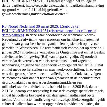
ECLI:NL:RBNNE:2026:1051 (eiseressen tegen het college en
derde-partijen), https://redactie-delex.cshark.nl/artikelen/handhaving-
op-grond-van-art-2-11-bal-bij-gebruik-van-
gewasbeschermingsmiddelen-in-de-sierteelt
Rb. Noord-Nederland 30 maart 2026, LS&R 2372;
ECLI:NL:RBNNE:2026:1051 (eiseressen tegen het college en
derde-partijen)
. In deze zaak beoordelen de rechtbank Noord-
Nederland de afwijzing van verzoeken om handhaving tegen het
gebruik van gewasbeschermingsmiddelen bij sierteelt op diverse
percelen in Wapserveen. De rechtbank stelt voorop dat op deze na 1
januari 2024 ingediende verzoeken de Omgevingswet en het Besluit
activiteiten leefomgeving (Bal) van toepassing zijn. Zij oordeelt
verder dat de verzoeken van eiseressen uitsluitend zagen op
handhaving op grond van de specifieke zorgplicht van art. 2.11 Bal
en niet mede op het stellen van maatwerkvoorschriften; in zoverre
was dus geen sprake van een onvolledig besluit. Ook staat volgens
de rechtbank vast dat het telen van gewassen in de openlucht met
gebruikmaking van gewasbeschermingsmiddelen een
milieubelastende activiteit is als bedoeld in art. 3.208 Bal, dat art.
2.11 Bal daarop van toepassing is naast de overige specifieke regels,
en dat het college bevoegd is om daartegen handhavend op te
treden. Voor directe handhaving van deze specifieke zorgplicht geldt
echter dat alleen kan worden opgetreden in evidente situaties, dus