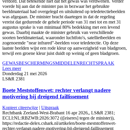
verdord. Dat betekende niet dat het gewas was verdwenen. Verder
voerde hij aan dat de minister pas in bezwaar het gebruikte
beeldmateriaal had overgelegd en uitsluitend op teledetectiebeelden
was afgegaan. De minister bracht daartegen in dat de regeling
vereist dat gedurende de gehele periode van 31 mei tot en met 31
augustus sprake is van minimaal 80% bedekking met een levend
gewas. Daarbij maakte de minister gebruik van verschillende
soorten beeldmateriaal, waaronder luchtfoto's, satellietbeelden en
zogenoemde "near infrared"-beelden voor teledetectie. Op deze
laatste beelden wijst een rode kleur op aanwezigheid van bladgroen,
terwijl een groene kleur juist duidt op weinig of geen bladgroen.
GEWASBESCHERMINGSMIDDELEN
RECHTSPRAAK
Lees meer
Donderdag 21 mei 2026
LS&R 2381
Boete Meststoffenwet: rechter verlangt nadere
motivering bij dreigend faillissement
Kopieer citeerwijze
|
Uitspraak
Rechtbank Zeeland-West-Brabant 16 apr 2026,, LS&R 2381;
ECLI:NL:RBZWB:2026:3072 (([eiseres] tegen de minister)),
https://redactie-delex.cshark.nl/artikelen/boete-meststoffenwet-
rechter-verlangt-nadere-motivering-bij-dreigend-faillissement