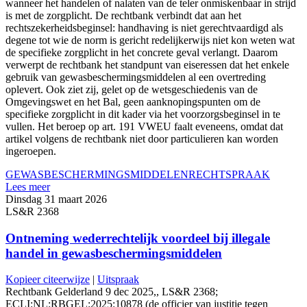
wanneer het handelen of nalaten van de teler onmiskenbaar in strijd
is met de zorgplicht. De rechtbank verbindt dat aan het
rechtszekerheidsbeginsel: handhaving is niet gerechtvaardigd als
degene tot wie de norm is gericht redelijkerwijs niet kon weten wat
de specifieke zorgplicht in het concrete geval verlangt. Daarom
verwerpt de rechtbank het standpunt van eiseressen dat het enkele
gebruik van gewasbeschermingsmiddelen al een overtreding
oplevert. Ook ziet zij, gelet op de wetsgeschiedenis van de
Omgevingswet en het Bal, geen aanknopingspunten om de
specifieke zorgplicht in dit kader via het voorzorgsbeginsel in te
vullen. Het beroep op art. 191 VWEU faalt eveneens, omdat dat
artikel volgens de rechtbank niet door particulieren kan worden
ingeroepen.
GEWASBESCHERMINGSMIDDELEN
RECHTSPRAAK
Lees meer
Dinsdag 31 maart 2026
LS&R 2368
Ontneming wederrechtelijk voordeel bij illegale
handel in gewasbeschermingsmiddelen
Kopieer citeerwijze
|
Uitspraak
Rechtbank Gelderland 9 dec 2025,, LS&R 2368;
ECLI:NL:RBGEL:2025:10878 (de officier van justitie tegen