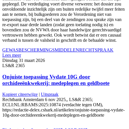
gepleegd. De verdediging voert diverse verweren: het dossier zou
onvoldoende inzichtelijk zijn om buiten redelijke twijfel meer feiten
aan te nemen, bij bulkgoederen zou de Verordening niet van
toepassing zijn, bij een deel van de zendingen zou sprake zijn van
re‑export naar derde landen (zodat geen toelating nodig is) en
bovendien zou de NVWA door haar handelwijze gerechtvaardigd
vertrouwen hebben gewekt. Ook wordt betwist dat er een causaal
verband is tussen de valsheid in geschrift en de behaalde winst.
GEWASBESCHERMINGSMIDDELEN
RECHTSPRAAK
Lees meer
Dinsdag 31 maart 2026
LS&R 2365
Onjuiste toepassing Vydate 10G door
orchideeënkwekerij: medeplegen en geldboete
Kopieer citeerwijze
|
Uitspraak
Rechtbank Amsterdam 6 nov 2025,, LS&R 2365;
ECLI:NL:RBAMS:2025:10874 (verdachte tegen OM),
https://redactie-delex.cshark.nl/artikelen/onjuiste-toepassing-vydate-
10g-door-orchideeenkwekerij-medeplegen-en-geldboete