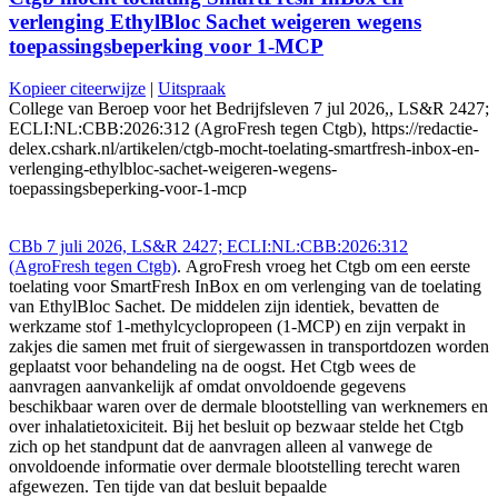
verlenging EthylBloc Sachet weigeren wegens
toepassingsbeperking voor 1-MCP
Kopieer citeerwijze
|
Uitspraak
College van Beroep voor het Bedrijfsleven 7 jul 2026,, LS&R 2427;
ECLI:NL:CBB:2026:312 (AgroFresh tegen Ctgb), https://redactie-
delex.cshark.nl/artikelen/ctgb-mocht-toelating-smartfresh-inbox-en-
verlenging-ethylbloc-sachet-weigeren-wegens-
toepassingsbeperking-voor-1-mcp
CBb 7 juli 2026, LS&R 2427; ECLI:NL:CBB:2026:312
(AgroFresh tegen Ctgb)
. AgroFresh vroeg het Ctgb om een eerste
toelating voor SmartFresh InBox en om verlenging van de toelating
van EthylBloc Sachet. De middelen zijn identiek, bevatten de
werkzame stof 1-methylcyclopropeen (1-MCP) en zijn verpakt in
zakjes die samen met fruit of siergewassen in transportdozen worden
geplaatst voor behandeling na de oogst. Het Ctgb wees de
aanvragen aanvankelijk af omdat onvoldoende gegevens
beschikbaar waren over de dermale blootstelling van werknemers en
over inhalatietoxiciteit. Bij het besluit op bezwaar stelde het Ctgb
zich op het standpunt dat de aanvragen alleen al vanwege de
onvoldoende informatie over dermale blootstelling terecht waren
afgewezen. Ten tijde van dat besluit bepaalde