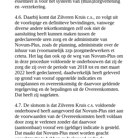
essentieel is voor het systeem van (thuis)zorgverlening
en -verzekering.
4.6. Daarbij komt dat Zilveren Kruis c.s., zo volgt uit
de voorlopige en definitieve bevindingen, vanwege
diverse andere tekortkomingen zelf ook niet de
aansluiting heeft kunnen maken tussen de
gedeclareerde uren zorg en de administratie van
Novum-Plus, zoals de planning, administratie over de
inhuur van (voornamelijk zzp-)zorgmedewerkers et
cetera. Het lag dan ook op de weg van Novum-Plus om
in deze procedure voldoende te onderbouwen dat zij de
zorg die zij over de periode van 2018 tot en met maart
2022 heeft gedeclareerd, daadwerkelijk heeft geleverd
op grond van vooraf opgestelde indicaties en
zorgplannen en overeenkomstig de daarvoor geldende
regelgeving en de bepalingen uit de Overeenkomsten.
Dat heeft zij nagelaten.
4.7. De slotsom is dat Zilveren Kruis c.s. voldoende
onderbouwd heeft aangevoerd dat Novum-Plus niet aan
de voorwaarden van de Overeenkomsten heeft voldaan
door zorg te verlenen zonder dat daarvoor
(aantoonbaar) vooraf een (geldige) indicatie is gesteld.
Dat maakt dat Novum-Plus moet worden geacht