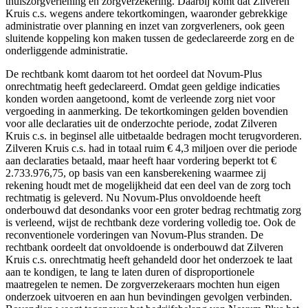
thuiszorgverlening en zorgverzekering. Daarbij komt dat Zilveren
Kruis c.s. wegens andere tekortkomingen, waaronder gebrekkige
administratie over planning en inzet van zorgverleners, ook geen
sluitende koppeling kon maken tussen de gedeclareerde zorg en de
onderliggende administratie.
De rechtbank komt daarom tot het oordeel dat Novum-Plus
onrechtmatig heeft gedeclareerd. Omdat geen geldige indicaties
konden worden aangetoond, komt de verleende zorg niet voor
vergoeding in aanmerking. De tekortkomingen gelden bovendien
voor alle declaraties uit de onderzochte periode, zodat Zilveren
Kruis c.s. in beginsel alle uitbetaalde bedragen mocht terugvorderen.
Zilveren Kruis c.s. had in totaal ruim € 4,3 miljoen over die periode
aan declaraties betaald, maar heeft haar vordering beperkt tot €
2.733.976,75, op basis van een kansberekening waarmee zij
rekening houdt met de mogelijkheid dat een deel van de zorg toch
rechtmatig is geleverd. Nu Novum-Plus onvoldoende heeft
onderbouwd dat desondanks voor een groter bedrag rechtmatig zorg
is verleend, wijst de rechtbank deze vordering volledig toe. Ook de
reconventionele vorderingen van Novum-Plus stranden. De
rechtbank oordeelt dat onvoldoende is onderbouwd dat Zilveren
Kruis c.s. onrechtmatig heeft gehandeld door het onderzoek te laat
aan te kondigen, te lang te laten duren of disproportionele
maatregelen te nemen. De zorgverzekeraars mochten hun eigen
onderzoek uitvoeren en aan hun bevindingen gevolgen verbinden.