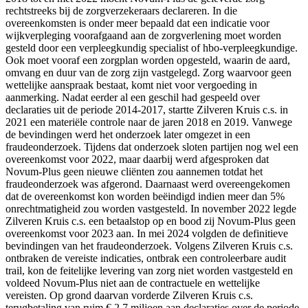
rechtstreeks bij de zorgverzekeraars declareren. In die
overeenkomsten is onder meer bepaald dat een indicatie voor
wijkverpleging voorafgaand aan de zorgverlening moet worden
gesteld door een verpleegkundig specialist of hbo-verpleegkundige.
Ook moet vooraf een zorgplan worden opgesteld, waarin de aard,
omvang en duur van de zorg zijn vastgelegd. Zorg waarvoor geen
wettelijke aanspraak bestaat, komt niet voor vergoeding in
aanmerking. Nadat eerder al een geschil had gespeeld over
declaraties uit de periode 2014-2017, startte Zilveren Kruis c.s. in
2021 een materiële controle naar de jaren 2018 en 2019. Vanwege
de bevindingen werd het onderzoek later omgezet in een
fraudeonderzoek. Tijdens dat onderzoek sloten partijen nog wel een
overeenkomst voor 2022, maar daarbij werd afgesproken dat
Novum-Plus geen nieuwe cliënten zou aannemen totdat het
fraudeonderzoek was afgerond. Daarnaast werd overeengekomen
dat de overeenkomst kon worden beëindigd indien meer dan 5%
onrechtmatigheid zou worden vastgesteld. In november 2022 legde
Zilveren Kruis c.s. een betaalstop op en bood zij Novum-Plus geen
overeenkomst voor 2023 aan. In mei 2024 volgden de definitieve
bevindingen van het fraudeonderzoek. Volgens Zilveren Kruis c.s.
ontbraken de vereiste indicaties, ontbrak een controleerbare audit
trail, kon de feitelijke levering van zorg niet worden vastgesteld en
voldeed Novum-Plus niet aan de contractuele en wettelijke
vereisten. Op grond daarvan vorderde Zilveren Kruis c.s.
terugbetaling van ruim € 2,7 miljoen aan declaraties over de periode