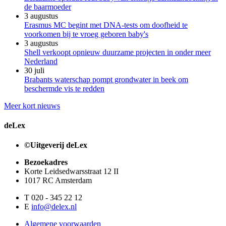
de baarmoeder
3 augustus
Erasmus MC begint met DNA-tests om doofheid te
voorkomen bij te vroeg geboren baby's
3 augustus
Shell verkoopt opnieuw duurzame projecten in onder meer
Nederland
30 juli
Brabants waterschap pompt grondwater in beek om
beschermde vis te redden
Meer kort nieuws
deLex
©Uitgeverij deLex
Bezoekadres
Korte Leidsedwarsstraat 12 II
1017 RC Amsterdam
T 020 - 345 22 12
E
info@delex.nl
Algemene voorwaarden