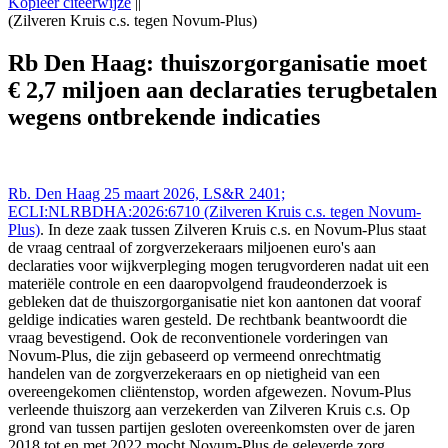
Kopieer citeerwijze
||
(Zilveren Kruis c.s. tegen Novum-Plus)
Rechtbank Den Haag 25 mrt 2026,, LS&R 2401;
ECLI:NLRBDHA:2026:6710 ((Zilveren Kruis c.s. tegen Novum-
Rb Den Haag: thuiszorgorganisatie moet
Plus)), https://redactie-delex.cshark.nl/artikelen/rb-den-haag-
€ 2,7 miljoen aan declaraties terugbetalen
thuiszorgorganisatie-moet-2-7-miljoen-aan-declaraties-terugbetalen-
wegens-ontbrekende-indicaties
wegens ontbrekende indicaties
Rb. Den Haag 25 maart 2026, LS&R 2401;
ECLI:NLRBDHA:2026:6710 (Zilveren Kruis c.s. tegen Novum-
Plus)
. In deze zaak tussen Zilveren Kruis c.s. en Novum-Plus staat
de vraag centraal of zorgverzekeraars miljoenen euro's aan
declaraties voor wijkverpleging mogen terugvorderen nadat uit een
materiële controle en een daaropvolgend fraudeonderzoek is
gebleken dat de thuiszorgorganisatie niet kon aantonen dat vooraf
geldige indicaties waren gesteld. De rechtbank beantwoordt die
vraag bevestigend. Ook de reconventionele vorderingen van
Novum-Plus, die zijn gebaseerd op vermeend onrechtmatig
handelen van de zorgverzekeraars en op nietigheid van een
overeengekomen cliëntenstop, worden afgewezen. Novum-Plus
verleende thuiszorg aan verzekerden van Zilveren Kruis c.s. Op
grond van tussen partijen gesloten overeenkomsten over de jaren
2018 tot en met 2022 mocht Novum-Plus de geleverde zorg