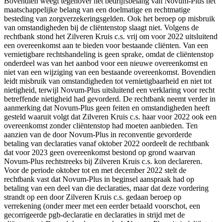
Bovendien weegt tegenover het bedrijfsbelang van Novum-Plus het
maatschappelijke belang van een doelmatige en rechtmatige
besteding van zorgverzekeringsgelden. Ook het beroep op misbruik
van omstandigheden bij de cliëntenstop slaagt niet. Volgens de
rechtbank stond het Zilveren Kruis c.s. vrij om voor 2022 uitsluitend
een overeenkomst aan te bieden voor bestaande cliënten. Van een
vernietigbare rechtshandeling is geen sprake, omdat de cliëntenstop
onderdeel was van het aanbod voor een nieuwe overeenkomst en
niet van een wijziging van een bestaande overeenkomst. Bovendien
leidt misbruik van omstandigheden tot vernietigbaarheid en niet tot
nietigheid, terwijl Novum-Plus uitsluitend een verklaring voor recht
betreffende nietigheid had gevorderd. De rechtbank neemt verder in
aanmerking dat Novum-Plus geen feiten en omstandigheden heeft
gesteld waaruit volgt dat Zilveren Kruis c.s. haar voor 2022 ook een
overeenkomst zonder cliëntenstop had moeten aanbieden. Ten
aanzien van de door Novum-Plus in reconventie gevorderde
betaling van declaraties vanaf oktober 2022 oordeelt de rechtbank
dat voor 2023 geen overeenkomst bestond op grond waarvan
Novum-Plus rechtstreeks bij Zilveren Kruis c.s. kon declareren.
Voor de periode oktober tot en met december 2022 stelt de
rechtbank vast dat Novum-Plus in beginsel aanspraak had op
betaling van een deel van die declaraties, maar dat deze vordering
strandt op een door Zilveren Kruis c.s. gedaan beroep op
verrekening (onder meer met een eerder betaald voorschot, een
gecorrigeerde pgb-declaratie en declaraties in strijd met de