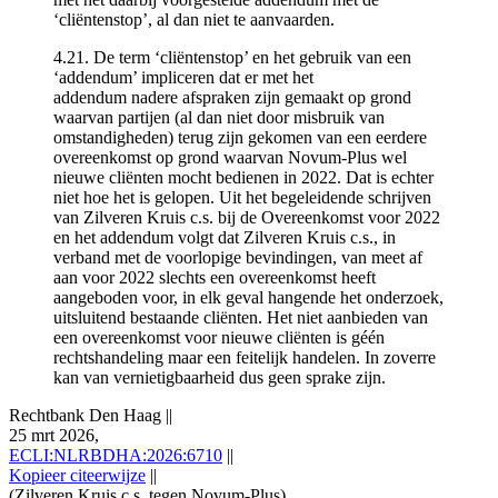
‘cliëntenstop’, al dan niet te aanvaarden.
4.21. De term ‘cliëntenstop’ en het gebruik van een
‘addendum’ impliceren dat er met het
addendum nadere afspraken zijn gemaakt op grond
waarvan partijen (al dan niet door misbruik van
omstandigheden) terug zijn gekomen van een eerdere
overeenkomst op grond waarvan Novum-Plus wel
nieuwe cliënten mocht bedienen in 2022. Dat is echter
niet hoe het is gelopen. Uit het begeleidende schrijven
van Zilveren Kruis c.s. bij de Overeenkomst voor 2022
en het addendum volgt dat Zilveren Kruis c.s., in
verband met de voorlopige bevindingen, van meet af
aan voor 2022 slechts een overeenkomst heeft
aangeboden voor, in elk geval hangende het onderzoek,
uitsluitend bestaande cliënten. Het niet aanbieden van
een overeenkomst voor nieuwe cliënten is géén
rechtshandeling maar een feitelijk handelen. In zoverre
kan van vernietigbaarheid dus geen sprake zijn.
Rechtbank Den Haag
||
25 mrt 2026,
ECLI:NLRBDHA:2026:6710
||
Kopieer citeerwijze
||
(Zilveren Kruis c.s. tegen Novum-Plus)