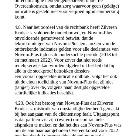
onrechtmatig te hebben gedeclareerd onder de
Overeenkomsten, omdat zorg waarvoor geen (geldige)
indicatie is gesteld niet voor vergoeding in aanmerking
komt.
4.8. Naar het oordeel van de rechtbank heeft Zilveren
Kruis c.s. voldoende onderbouwd, en Novum-Plus
onvoldoende gemotiveerd betwist, dat de
tekortkomingen van Novum-Plus ten aanzien van de
ontbrekende indicaties gelden voor alle declaraties van
Novum-Plus tijdens de onderzochte periode (2018 tot
en met maart 2022). Voor zover dat niet reeds
redelijkerwijs kan worden afgeleid uit het feit dat bij
alle in de steekproef betrokken dossiers
een vooraf opgestelde indicatie ontbrak, volgt het ook
uit de eigen toelichting van Novum-Plus dat zij niet
(langer) over de, volgens haar, destijds opgestelde
schriftelijke indicaties beschikt.
4.20. Ook het betoog van Novum-Plus dat Zilveren
Kruis c.s. misbruik van omstandigheden heeft gemaakt
bij het aangaan van de cliëntenstop faalt. Uitgangspunt
is dat partijen vrij zijn (waren) om contractuele
afspraken te maken en dat het dus aan Novum-Plus was
om de aan haar aangeboden Overeenkomst voor 2022
met het daarbij voorgestelde addendum met de