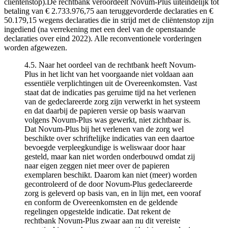
cliëntenstop).De rechtbank veroordeelt Novum-Plus uiteindelijk tot
betaling van € 2.733.976,75 aan teruggevorderde declaraties en €
50.179,15 wegens declaraties die in strijd met de cliëntenstop zijn
ingediend (na verrekening met een deel van de openstaande
declaraties over eind 2022). Alle reconventionele vorderingen
worden afgewezen.
4.5. Naar het oordeel van de rechtbank heeft Novum-
Plus in het licht van het voorgaande niet voldaan aan
essentiële verplichtingen uit de Overeenkomsten. Vast
staat dat de indicaties pas geruime tijd na het verlenen
van de gedeclareerde zorg zijn verwerkt in het systeem
en dat daarbij de papieren versie op basis waarvan
volgens Novum-Plus was gewerkt, niet zichtbaar is.
Dat Novum-Plus bij het verlenen van de zorg wel
beschikte over schriftelijke indicaties van een daartoe
bevoegde verpleegkundige is weliswaar door haar
gesteld, maar kan niet worden onderbouwd omdat zij
naar eigen zeggen niet meer over de papieren
exemplaren beschikt. Daarom kan niet (meer) worden
gecontroleerd of de door Novum-Plus gedeclareerde
zorg is geleverd op basis van, en in lijn met, een vooraf
en conform de Overeenkomsten en de geldende
regelingen opgestelde indicatie. Dat rekent de
rechtbank Novum-Plus zwaar aan nu dit vereiste