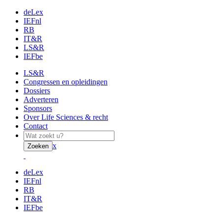
deLex
IEFnl
RB
IT&R
LS&R
IEFbe
LS&R
Congressen en opleidingen
Dossiers
Adverteren
Sponsors
Over Life Sciences & recht
Contact
x
Zoeken
deLex
IEFnl
RB
IT&R
IEFbe