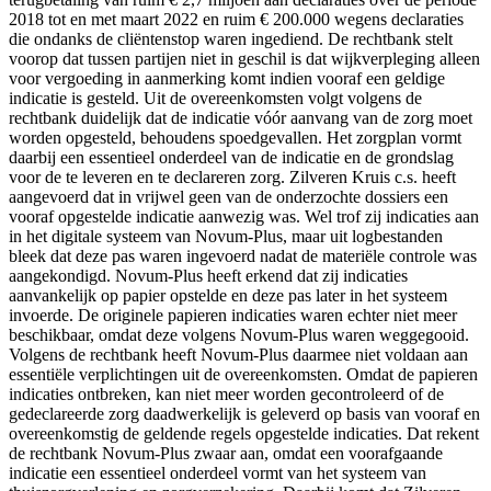
2018 tot en met maart 2022 en ruim € 200.000 wegens declaraties
die ondanks de cliëntenstop waren ingediend. De rechtbank stelt
voorop dat tussen partijen niet in geschil is dat wijkverpleging alleen
voor vergoeding in aanmerking komt indien vooraf een geldige
indicatie is gesteld. Uit de overeenkomsten volgt volgens de
rechtbank duidelijk dat de indicatie vóór aanvang van de zorg moet
worden opgesteld, behoudens spoedgevallen. Het zorgplan vormt
daarbij een essentieel onderdeel van de indicatie en de grondslag
voor de te leveren en te declareren zorg. Zilveren Kruis c.s. heeft
aangevoerd dat in vrijwel geen van de onderzochte dossiers een
vooraf opgestelde indicatie aanwezig was. Wel trof zij indicaties aan
in het digitale systeem van Novum-Plus, maar uit logbestanden
bleek dat deze pas waren ingevoerd nadat de materiële controle was
aangekondigd. Novum-Plus heeft erkend dat zij indicaties
aanvankelijk op papier opstelde en deze pas later in het systeem
invoerde. De originele papieren indicaties waren echter niet meer
beschikbaar, omdat deze volgens Novum-Plus waren weggegooid.
Volgens de rechtbank heeft Novum-Plus daarmee niet voldaan aan
essentiële verplichtingen uit de overeenkomsten. Omdat de papieren
indicaties ontbreken, kan niet meer worden gecontroleerd of de
gedeclareerde zorg daadwerkelijk is geleverd op basis van vooraf en
overeenkomstig de geldende regels opgestelde indicaties. Dat rekent
de rechtbank Novum-Plus zwaar aan, omdat een voorafgaande
indicatie een essentieel onderdeel vormt van het systeem van