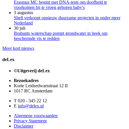
Erasmus MC begint met DNA-tests om doofheid te
voorkomen bij te vroeg geboren baby's
3 augustus
Shell verkoopt opnieuw duurzame projecten in onder meer
Nederland
30 juli
Brabants waterschap pompt grondwater in beek om
beschermde vis te redden
Meer kort nieuws
deLex
©Uitgeverij deLex
Bezoekadres
Korte Leidsedwarsstraat 12 II
1017 RC Amsterdam
T 020 - 345 22 12
E
info@delex.nl
Algemene voorwaarden
Privacy Statement
Disclaimer