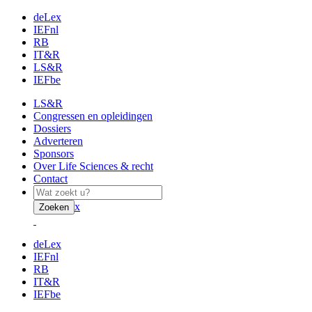
deLex
IEFnl
RB
IT&R
LS&R
IEFbe
LS&R
Congressen en opleidingen
Dossiers
Adverteren
Sponsors
Over Life Sciences & recht
Contact
x
Zoeken
deLex
IEFnl
RB
IT&R
IEFbe