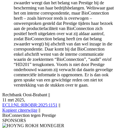
zwaarder weegt dan het belang van Prestige bij de
bescherming van haar bedrijfsbelangen. Weliswaar gaat
het om interne correspondentie, maar BioConnection
heeft – zoals hiervoor reeds is overwogen –
onweersproken gesteld dat Prestige tijdens haar bezoek
aan de productiefaciliteit van BioConnection zich
positief heeft uitgelaten over wat zij aldaar aantrof,
zodat BioConnection belang heeft (en dat belang
zwaarder weegt) bij afschrift van dan wel inzage in die
correspondentie. Daar komt bij dat BioConnection
enkel afschrift wenst van de interne communicatie
waarin de zoektermen “BioConnection”, “audit” en/of
“HD201” terugkomen. Voorts is niet door Prestige
onderbouwd waarom zij verwacht dat daarin gevoelige
commerciële informatie is opgenomen. Er is dan ook
geen sprake van een gewichtige reden om niet tot
verstrekking van de stukken over te gaan.
Rechtbank Oost-Brabant
||
11 mrt 2025,
ECLI:NL:RBOBR:2025:1151
||
Kopieer citeerwijze
||
BioConnection tegen Prestige
SPONSORS