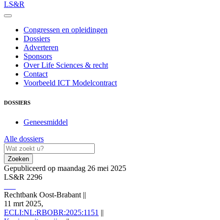
LS&R
Congressen en opleidingen
Dossiers
Adverteren
Sponsors
Over Life Sciences & recht
Contact
Voorbeeld ICT Modelcontract
DOSSIERS
Geneesmiddel
Alle dossiers
Zoeken
Gepubliceerd op maandag 26 mei 2025
LS&R 2296
Rechtbank Oost-Brabant
||
11 mrt 2025,
ECLI:NL:RBOBR:2025:1151
||