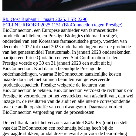
Rb. Oost-Brabant 11 maart 2025, LSR 2296;
ECLI:NL:RBOBR:2025:1151 (BioConnection tegen Prestige)
.
BioConnection, een Europese aanbieder van farmaceutische
productiefaciliteiten, en Prestige Biologics (hierna: Prestige),
onderdeel van een Koreaanse farmaceutische groep, voerden van
december 2022 tot maart 2023 onderhandelingen over de productie
van het geneesmiddel Trastuzumab. In januari 2023 ondertekenden
partijen een Price Quotation en een Slot Confirmation Letter.
Prestige voerde op 30 en 31 januari 2023 een audit uit bij
BioConnection. Kort daarna beëindigde Prestige de
onderhandelingen, waarna BioConnection aanzienlijke kosten
maakte door het niet kunnen benutten van gereserveerde
productiecapaciteit. Prestige weigerde de facturen van
BioConnection te betalen. BioConnection verzoekt de rechtbank om
Prestige te veroordelen tot het verstrekken van afschrift van, dan wel
inzage in, de resultaten van de audit en alle interne correspondentie
over de audit, op straffe van een dwangsom. Daarnaast vordert
BioConnection vergoeding van de proceskosten.
De rechtbank toetst het verzoek aan artikel 843a Rv (oud) en stelt
vast dat BioConnection een rechtmatig belang heeft bij de
gevraagde stukken, omdat deze relevant zijn voor de beoordeling