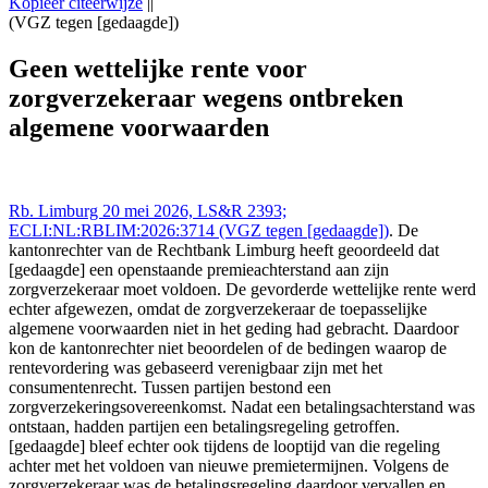
Kopieer citeerwijze
||
(VGZ tegen [gedaagde])
Rechtbank Limburg 20 mei 2026,, LS&R 2393;
ECLI:NL:RBLIM:2026:3714 ((VGZ tegen [gedaagde])),
Geen wettelijke rente voor
https://redactie-delex.cshark.nl/artikelen/geen-wettelijke-rente-voor-
zorgverzekeraar wegens ontbreken
zorgverzekeraar-wegens-ontbreken-algemene-voorwaarden
algemene voorwaarden
Rb. Limburg 20 mei 2026, LS&R 2393;
ECLI:NL:RBLIM:2026:3714 (VGZ tegen [gedaagde])
. De
kantonrechter van de Rechtbank Limburg heeft geoordeeld dat
[gedaagde] een openstaande premieachterstand aan zijn
zorgverzekeraar moet voldoen. De gevorderde wettelijke rente werd
echter afgewezen, omdat de zorgverzekeraar de toepasselijke
algemene voorwaarden niet in het geding had gebracht. Daardoor
kon de kantonrechter niet beoordelen of de bedingen waarop de
rentevordering was gebaseerd verenigbaar zijn met het
consumentenrecht. Tussen partijen bestond een
zorgverzekeringsovereenkomst. Nadat een betalingsachterstand was
ontstaan, hadden partijen een betalingsregeling getroffen.
[gedaagde] bleef echter ook tijdens de looptijd van die regeling
achter met het voldoen van nieuwe premietermijnen. Volgens de
zorgverzekeraar was de betalingsregeling daardoor vervallen en