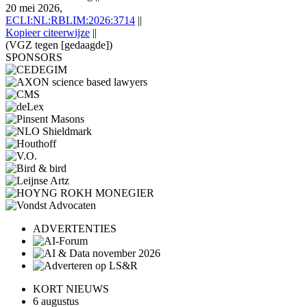
20 mei 2026,
ECLI:NL:RBLIM:2026:3714
||
Kopieer citeerwijze
||
(VGZ tegen [gedaagde])
SPONSORS
ADVERTENTIES
KORT NIEUWS
6 augustus