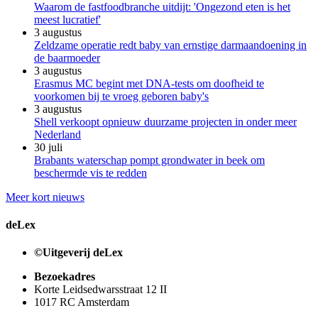
Waarom de fastfoodbranche uitdijt: 'Ongezond eten is het
meest lucratief'
3 augustus
Zeldzame operatie redt baby van ernstige darmaandoening in
de baarmoeder
3 augustus
Erasmus MC begint met DNA-tests om doofheid te
voorkomen bij te vroeg geboren baby's
3 augustus
Shell verkoopt opnieuw duurzame projecten in onder meer
Nederland
30 juli
Brabants waterschap pompt grondwater in beek om
beschermde vis te redden
Meer kort nieuws
deLex
©Uitgeverij deLex
Bezoekadres
Korte Leidsedwarsstraat 12 II
1017 RC Amsterdam