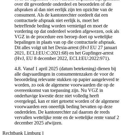
over dit gevorderde onderdeel en beoordelen of die
afspraken al dan niet eerlijk zijn ten opzichte van de
consument. Als de kantonrechter oordeelt dat een
contractuele afspraak niet eerlijk is, moet het
betreffende beding worden vernietigd en moet de
vordering op dat onderdeel worden afgewezen, ook als
VGZ in de procedure een beroep doet op wettelijke
bepalingen in plaats van op die contractuele afspraak.
Dit alles volgt uit het Dexia-arrest (HvJ EU 27 januari
2021, ECLI:EU:C:2021:68) en het Gupfinger-arrest
(HvJ, EU 8 december 2022, ECLI:EU:2022:971).
4.8. Vanaf 1 april 2025 (datum betekening) dienen bij
alle dagvaardingen in consumentenzaken de voor de
beoordeling relevante stukken op papier aangeleverd te
worden, zo ook de algemene voorwaarden die op de
overeenkomst van toepassing zijn. Nu VGZ in
onderhavige kwestie deze niet volledig heeft
overgelegd, kan er niet getoetst worden of de algemene
voorwaarden een oneerlijk beding bevatten op deze
onderdelen. De kantonrechter zal daarom de reeds
vervallen wettelijke rente en de wettelijke rente vanaf 2
december 2025 afwijzen.
Rechtbank Limburg
||