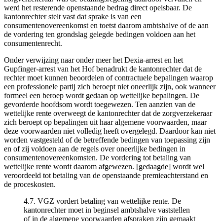
werd het resterende openstaande bedrag direct opeisbaar. De
kantonrechter stelt vast dat sprake is van een
consumentenovereenkomst en toetst daarom ambtshalve of de aan
de vordering ten grondslag gelegde bedingen voldoen aan het
consumentenrecht.
Onder verwijzing naar onder meer het Dexia-arrest en het
Gupfinger-arrest van het Hof benadrukt de kantonrechter dat de
rechter moet kunnen beoordelen of contractuele bepalingen waarop
een professionele partij zich beroept niet oneerlijk zijn, ook wanneer
formeel een beroep wordt gedaan op wettelijke bepalingen. De
gevorderde hoofdsom wordt toegewezen. Ten aanzien van de
wettelijke rente overweegt de kantonrechter dat de zorgverzekeraar
zich beroept op bepalingen uit haar algemene voorwaarden, maar
deze voorwaarden niet volledig heeft overgelegd. Daardoor kan niet
worden vastgesteld of de betreffende bedingen van toepassing zijn
en of zij voldoen aan de regels over oneerlijke bedingen in
consumentenovereenkomsten. De vordering tot betaling van
wettelijke rente wordt daarom afgewezen. [gedaagde] wordt wel
veroordeeld tot betaling van de openstaande premieachterstand en
de proceskosten.
4.7. VGZ vordert betaling van wettelijke rente. De
kantonrechter moet in beginsel ambtshalve vaststellen
of in de algemene voorwaarden afspraken zijn gemaakt