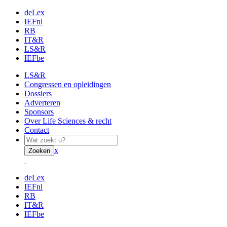
deLex
IEFnl
RB
IT&R
LS&R
IEFbe
LS&R
Congressen en opleidingen
Dossiers
Adverteren
Sponsors
Over Life Sciences & recht
Contact
x
Zoeken
deLex
IEFnl
RB
IT&R
IEFbe