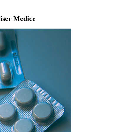
tikelen/bestuurders-hoofdelijk-aansprakelijk-voor-selectieve-
eiser Medice