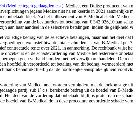
 (Medice tegen gedaagden c.s.)
. Medice, een Duitse producent van 
erplichtingen jegens Medice niet na en keerde in 2021 aanzienlijke m
dice onbetaald bleef. Na het faillissement van B-Medical stelde Medice
veroordeling van de bestuurders tot betaling van € 342.926,10 aan scha
jn aan haar aandeel in de selectieve betalingen, indien de gelijkheid v
t volledige bedrag van de selectieve betalingen, maar aan het deel dat 
rgoedingen exclusief btw, de totale schuldenlast van B-Medical per 
sief contractuele rente over 2021, in aanmerking. De rechtbank wijst 
ie onzeker is en de schadevordering van Medice het resterende onbetaa
beroepen geen verband houden met het verwijtbare handelen. De recht
hoofdelijk veroordeeld tot betaling van dit bedrag, vermeerderd met we
htbank benadrukt hierbij dat de hoofdelijke aansprakelijkheid voortvlo
de vordering van Medice moet worden verminderd met de toekomstige ui
edaagde partij, sub 1] c.s. berekende bedrag uit de boedel van B-Medical 
 Het deel van de vordering dat onbetaald blijft, is groter dan de scha
 de boedel van B-Medical de in deze procedure gevorderde schade verm