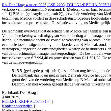
Rb. Den Haag 4 maart 2025, LSR 2293; ECLI:NL:RBDHA:2025:3194
verkoop van medicijnen in Nederland. B-Medical kwam haar betalingsv
sub 1] B.V. en [gedaagde partij, sub 2]), terwijl de vordering van Me
betalingen. Medice vordert in deze schadestaatprocedure hoofdelijke 
incassokosten en proceskosten. De schade zou volgens Medice gelijk zi
De rechtbank overweegt dat de schade van Medice niet gelijk is aan he
Voor de berekening wordt uitgegaan van het bedrag aan managementve
daarin. De rechtbank neemt de volledige vordering van Medice, inclu
eventuele toekomstige uitkering uit de boedel van B-Medical, omdat d
verworpen, aangezien de omstandigheden waarop de bestuurders zich 
van de onrechtmatige managementvergoedingen. De bestuurders worden 
incassokosten van € 2.994,40 en proceskosten van € 11.601,28. De rec
van de schadevergoeding.
5.15.5. [gedaagde partij, sub 1] c.s. hebben nog betoogd dat 
De rechtbank gaat daar niet in mee. Zelfs als Medice het door [g
groot deel van de vordering van Medice op B-Medical onbetaald.
Daarom kan niet worden gezegd dat de verwachte uitkering uit
Rechtbank Den Haag
||
4 mrt 2025,
ECLI:NL:RBDHA:2025:3194
||
Kopieer citeerwijze
||
Medice tegen gedaagden c.s.