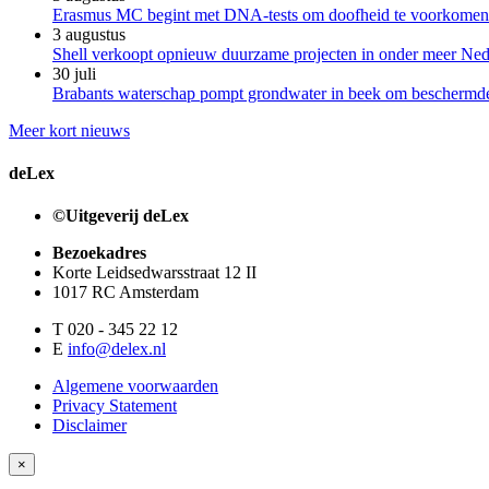
Erasmus MC begint met DNA-tests om doofheid te voorkomen b
3 augustus
Shell verkoopt opnieuw duurzame projecten in onder meer Ned
30 juli
Brabants waterschap pompt grondwater in beek om beschermde 
Meer kort nieuws
deLex
©Uitgeverij deLex
Bezoekadres
Korte Leidsedwarsstraat 12 II
1017 RC Amsterdam
T 020 - 345 22 12
E
info@delex.nl
Algemene voorwaarden
Privacy Statement
Disclaimer
×