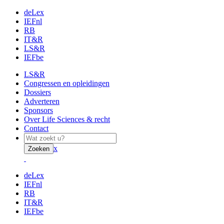
deLex
IEFnl
RB
IT&R
LS&R
IEFbe
LS&R
Congressen en opleidingen
Dossiers
Adverteren
Sponsors
Over Life Sciences & recht
Contact
x
Zoeken
deLex
IEFnl
RB
IT&R
IEFbe