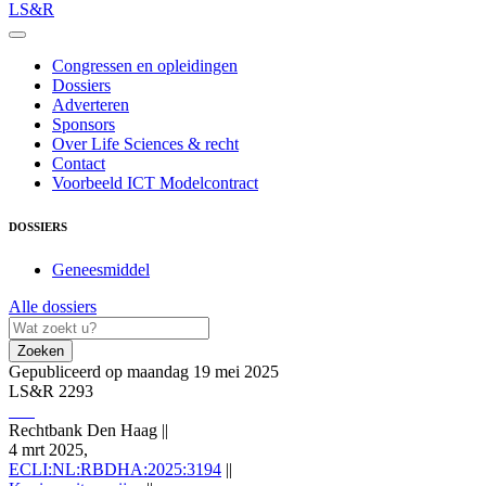
LS&R
Congressen en opleidingen
Dossiers
Adverteren
Sponsors
Over Life Sciences & recht
Contact
Voorbeeld ICT Modelcontract
DOSSIERS
Geneesmiddel
Alle dossiers
Zoeken
Gepubliceerd op maandag 19 mei 2025
LS&R 2293
Rechtbank Den Haag
||
4 mrt 2025,
ECLI:NL:RBDHA:2025:3194
||