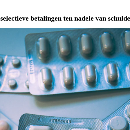
4 (Medice tegen gedaagden c.s.), https://redactie-delex.cshark.nl/ar
selectieve betalingen ten nadele van schuld