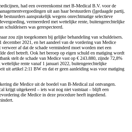
medicijnen, had een overeenkomst met B-Medical B.V. voor de
anagementvergoedingen uit aan haar bestuurders ([gedaagde partij,
 de bestuurders aansprakelijk wegens onrechtmatige selectieve
devergoeding, vermeerderd met wettelijke rente, buitengerechtelijke
an schuldeisers was gerespecteerd.
haar zou zijn toegekomen bij gelijke behandeling van schuldeisers.
31 december 2021, en het aandeel van de vordering van Medice
het verweer af dat de schade verminderd moet worden met een
lde deel betreft. Ook het beroep op eigen schuld en matiging wordt
bank stelt de schade van Medice vast op € 243.880, zijnde 72,8%
ttelijke rente vanaf 1 januari 2022, buitengerechtelijke
eit uit artikel 2:11 BW en dat er geen aanleiding was voor matiging
tkering die Medice uit de boedel van B-Medical zal ontvangen.
krijgt uitgekeerd – iets wat nog niet vaststaat – blijft een
devordering die Medice in deze procedure heeft ingediend.
indert.