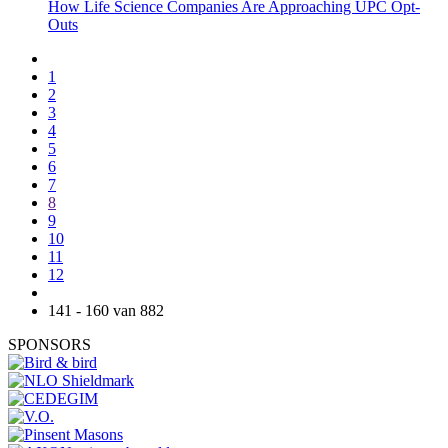
How Life Science Companies Are Approaching UPC Opt-
Outs
1
2
3
4
5
6
7
8
9
10
11
12
141 - 160 van 882
SPONSORS