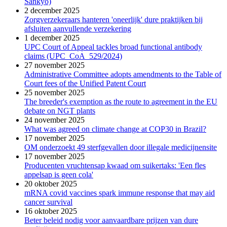
Sankyo)
2 december 2025
Zorgverzekeraars hanteren 'oneerlijk' dure praktijken bij
afsluiten aanvullende verzekering
1 december 2025
UPC Court of Appeal tackles broad functional antibody
claims (UPC_CoA_529/2024)
27 november 2025
Administrative Committee adopts amendments to the Table of
Court fees of the Unified Patent Court
25 november 2025
The breeder's exemption as the route to agreement in the EU
debate on NGT plants
24 november 2025
What was agreed on climate change at COP30 in Brazil?
17 november 2025
OM onderzoekt 49 sterfgevallen door illegale medicijnensite
17 november 2025
Producenten vruchtensap kwaad om suikertaks: 'Een fles
appelsap is geen cola'
20 oktober 2025
mRNA covid vaccines spark immune response that may aid
cancer survival
16 oktober 2025
Beter beleid nodig voor aanvaardbare prijzen van dure