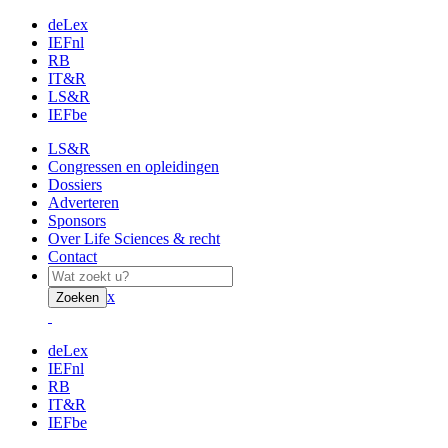
deLex
IEFnl
RB
IT&R
LS&R
IEFbe
LS&R
Congressen en opleidingen
Dossiers
Adverteren
Sponsors
Over Life Sciences & recht
Contact
x
Zoeken
deLex
IEFnl
RB
IT&R
IEFbe