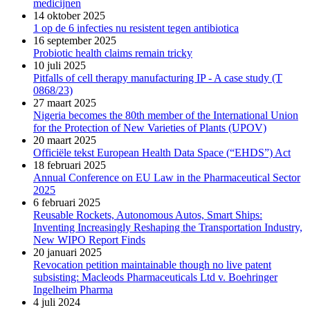
medicijnen
14 oktober 2025
1 op de 6 infecties nu resistent tegen antibiotica
16 september 2025
Probiotic health claims remain tricky
10 juli 2025
Pitfalls of cell therapy manufacturing IP - A case study (T
0868/23)
27 maart 2025
Nigeria becomes the 80th member of the International Union
for the Protection of New Varieties of Plants (UPOV)
20 maart 2025
Officiële tekst European Health Data Space (“EHDS”) Act
18 februari 2025
Annual Conference on EU Law in the Pharmaceutical Sector
2025
6 februari 2025
Reusable Rockets, Autonomous Autos, Smart Ships:
Inventing Increasingly Reshaping the Transportation Industry,
New WIPO Report Finds
20 januari 2025
Revocation petition maintainable though no live patent
subsisting: Macleods Pharmaceuticals Ltd v. Boehringer
Ingelheim Pharma
4 juli 2024