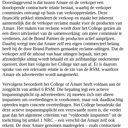
Doorslaggevend is dat tussen Amare en de verkoper een
doorlopende contractuele relatie bestaat, waarbij de verkoper
commissies ontvangt op basis van verkoopprestaties. Deze
financiële prikkel stimuleert de verkoop en maakt het inherent
aannemelijk dat de verkoper reclame maakt voor de producten van
Amare. Het maken van reclame wordt door het College gezien als
een direct uitvloeisel van de samenwerking: om meer commissie te
verdienen, zal de Brand Partner de producten actief aanprijzen.
Daarbij weegt mee dat Amare zelf een eigen commercieel belang
heeft bij de door Brand Partners gemaakte reclame-uitingen. Dat de
verkoper zelf de inhoud van haar uitingen bepaalt, niet per
afzonderlijke uiting wordt betaald en als zelfstandige ondernemer
opereert, doet hier volgens het College niet aan af. Er is daarom
sprake van een relevante relatie in de zin van de RSM, waardoor
Amare als adverteerder wordt aangemerkt.
Vervolgens beoordeelt het College of Amare heeft voldaan aan de
zorgplicht van artikel 6 RSM. Die bepaling legt een actieve
inspanningsplicht op adverteerders: zij moeten zich niet alleen
inspannen om overtredingen te voorkomen, maar ook daadkrachtig
optreden tegen concrete overtredingen. Het College benadrukt dat
deze actieve inspanningsplicht een verzwaarde norm is, die verder
gaat dan het algemene criterium van “voldoende inspannen” uit de
toelichting bij artikel 1 NRC – een verschil dat Amare zelf ook
erkent. De door Amare genomen maatregelen – zoals contractuele