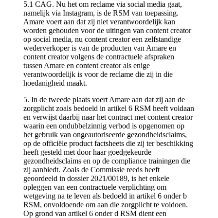
5.1 CAG. Nu het om reclame via social media gaat,
namelijk via Instagram, is de RSM van toepassing.
Amare voert aan dat zij niet verantwoordelijk kan
worden gehouden voor de uitingen van content creator
op social media, nu content creator een zelfstandige
wederverkoper is van de producten van Amare en
content creator volgens de contractuele afspraken
tussen Amare en content creator als enige
verantwoordelijk is voor de reclame die zij in die
hoedanigheid maakt.
5. In de tweede plaats voert Amare aan dat zij aan de
zorgplicht zoals bedoeld in artikel 6 RSM heeft voldaan
en verwijst daarbij naar het contract met content creator
waarin een ondubbelzinnig verbod is opgenomen op
het gebruik van ongeautoriseerde gezondheidsclaims,
op de officiële product factsheets die zij ter beschikking
heeft gesteld met door haar goedgekeurde
gezondheidsclaims en op de compliance trainingen die
zij aanbiedt. Zoals de Commissie reeds heeft
geoordeeld in dossier 2021/00189, is het enkele
opleggen van een contractuele verplichting om
wetgeving na te leven als bedoeld in artikel 6 onder b
RSM, onvoldoende om aan die zorgplicht te voldoen.
Op grond van artikel 6 onder d RSM dient een