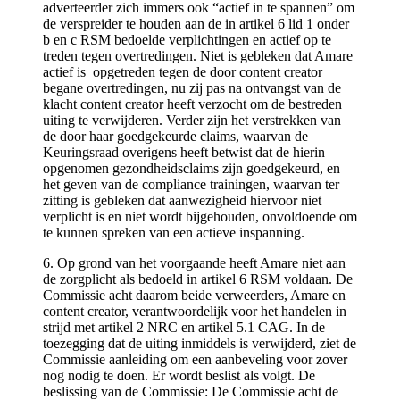
adverteerder zich immers ook “actief in te spannen” om
de verspreider te houden aan de in artikel 6 lid 1 onder
b en c RSM bedoelde verplichtingen en actief op te
treden tegen overtredingen. Niet is gebleken dat Amare
actief is opgetreden tegen de door content creator
begane overtredingen, nu zij pas na ontvangst van de
klacht content creator heeft verzocht om de bestreden
uiting te verwijderen. Verder zijn het verstrekken van
de door haar goedgekeurde claims, waarvan de
Keuringsraad overigens heeft betwist dat de hierin
opgenomen gezondheidsclaims zijn goedgekeurd, en
het geven van de compliance trainingen, waarvan ter
zitting is gebleken dat aanwezigheid hiervoor niet
verplicht is en niet wordt bijgehouden, onvoldoende om
te kunnen spreken van een actieve inspanning.
6. Op grond van het voorgaande heeft Amare niet aan
de zorgplicht als bedoeld in artikel 6 RSM voldaan. De
Commissie acht daarom beide verweerders, Amare en
content creator, verantwoordelijk voor het handelen in
strijd met artikel 2 NRC en artikel 5.1 CAG. In de
toezegging dat de uiting inmiddels is verwijderd, ziet de
Commissie aanleiding om een aanbeveling voor zover
nog nodig te doen. Er wordt beslist als volgt. De
beslissing van de Commissie: De Commissie acht de