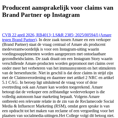
Reclame Code Commissie 22 apr 2026,, LS&R 2385; 2025/00594/I
((Amare tegen Brand Partner)), https://redactie-
Producent aansprakelijk voor claims van
delex.cshark.nl/artikelen/producent-aansprakelijk-voor-claims-van-
Brand Partner op Instagram
brand-partner-op-instagram
CVB 22 april 2026, RB4013; LS&R 2385; 2025/00594/I (Amare
tegen Brand Partner)
. In deze zaak tussen Amare en een verkoper
(Brand Partner) staat de vraag centraal of Amare als producent
medeverantwoordelijk is voor een Instagram-uiting waarin
voedingssupplementen worden aangeprezen met ontoelaatbare
gezondheidsclaims. De zaak draait om een Instagram Story waarin
verschillende Amare-producten worden gepromoot met claims over
onder meer het verbeteren van het immuunsysteem en het stimuleren
van de hersenfunctie. Niet in geschil is dat deze claims in strijd zijn
met de Claimsverordening en daarmee met artikel 2 NRC en artikel
5.1 CAG. In beroep ligt uitsluitend de vraag voor of deze
overtreding ook aan Amare kan worden toegerekend. Amare
betoogt dat de verkoper een zelfstandige wederverkoper is die
volledig autonoom haar marketing bepaalt. Volgens Amare
ontbreekt een relevante relatie in de zin van de Reclamecode Social
Media & Influencer Marketing (RSM), omdat geen sprake is van
een opdracht tot het maken van reclame of een vergoeding voor het
plaatsen van socialmedia-uitingen.Het College volgt dit betoog niet.