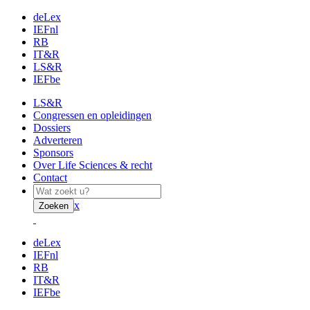
deLex
IEFnl
RB
IT&R
LS&R
IEFbe
LS&R
Congressen en opleidingen
Dossiers
Adverteren
Sponsors
Over Life Sciences & recht
Contact
x
Zoeken
deLex
IEFnl
RB
IT&R
IEFbe