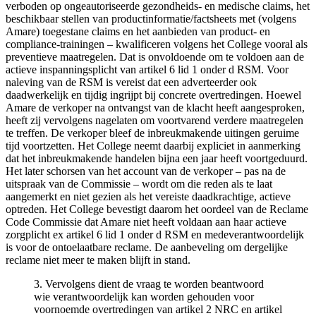
verboden op ongeautoriseerde gezondheids- en medische claims, het
beschikbaar stellen van productinformatie/factsheets met (volgens
Amare) toegestane claims en het aanbieden van product- en
compliance-trainingen – kwalificeren volgens het College vooral als
preventieve maatregelen. Dat is onvoldoende om te voldoen aan de
actieve inspanningsplicht van artikel 6 lid 1 onder d RSM. Voor
naleving van de RSM is vereist dat een adverteerder ook
daadwerkelijk en tijdig ingrijpt bij concrete overtredingen. Hoewel
Amare de verkoper na ontvangst van de klacht heeft aangesproken,
heeft zij vervolgens nagelaten om voortvarend verdere maatregelen
te treffen. De verkoper bleef de inbreukmakende uitingen geruime
tijd voortzetten. Het College neemt daarbij expliciet in aanmerking
dat het inbreukmakende handelen bijna een jaar heeft voortgeduurd.
Het later schorsen van het account van de verkoper – pas na de
uitspraak van de Commissie – wordt om die reden als te laat
aangemerkt en niet gezien als het vereiste daadkrachtige, actieve
optreden. Het College bevestigt daarom het oordeel van de Reclame
Code Commissie dat Amare niet heeft voldaan aan haar actieve
zorgplicht ex artikel 6 lid 1 onder d RSM en medeverantwoordelijk
is voor de ontoelaatbare reclame. De aanbeveling om dergelijke
reclame niet meer te maken blijft in stand.
3. Vervolgens dient de vraag te worden beantwoord
wie verantwoordelijk kan worden gehouden voor
voornoemde overtredingen van artikel 2 NRC en artikel