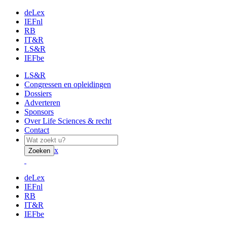
deLex
IEFnl
RB
IT&R
LS&R
IEFbe
LS&R
Congressen en opleidingen
Dossiers
Adverteren
Sponsors
Over Life Sciences & recht
Contact
x
Zoeken
deLex
IEFnl
RB
IT&R
IEFbe