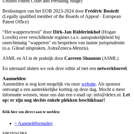
Unified Patent Court and Presiding Judge)
Beslissingen van het EOB 2023-2024 door
Frédéric Bostedt
(Legally qualified member of the Boards of Appeal · European
Patent Office)
“Het wapperoctrooi” door
Dirk-Jan Ridderinkhof
(Hogan
Lovells) over verschillende regimes t.a.v. aansprakelijkheid bij
onrechtmatig "wapperen" en bespreken van laatste jurisprudentie
(o.a. Gilead uitspraken, AstraZeneca-Menzis).
ASML en AI in de praktijk door
Carreen Shannon
(ASML)
En uiteraard sluiten we ook deze editie af met een
netwerkborrel
.
Aanmelden
Aanmelden is nog kort mogelijk via onze
website
. Als sponsor
ontvangt u een aantrekkelijke korting op deze dag. Mocht u meer
informatie wensen, stuur ons dan een e-mail op: info@delex.nl.
Let
op: er zijn nog slechts enkele plekken beschikbaar!
Klik hier om direct aan te melden:
> Aanmeldformulier
SPONSORS