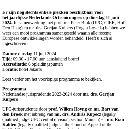
Er zijn nog slechts enkele plekken beschikbaar voor
het jaarlijkse Nederlands Octrooicongres op dinsdag 11 juni
2024.
In samenwerking met prof. mr. Peter Blok (UPC, CIER, Hof
Den Haag) en mr. drs. Gertjan Kuipers (Hogan Lovells) hebben we
weer een mooi programma samengesteld waarin alle recente
Europese ontwikkelingen worden behandeld. Heeft u zich al
ingeschreven?
Datum
: dinsdag 11 juni 2024
Tijd
: 09.30 - 17.00 uur, aansluitend borrel
Accreditatie
: 6 opleidingspunten
Locatie
: hotel Jakarta
Lees verder om het voorlopige programma te bekijken.
Programma
Nederlandse jurisprudentie 2023-2024 door
mr. drs. Gertjan
Kuipers
UPC-jurisprudentie door
prof. Willem Hoyng
en
mr. Bart van
den Broek
met inbreng van
mr. drs. András Kupecz
(legally
qualified judge UPC central division, section Munich) en
mr. Rian
Kalden
(legally qualified judge at the Court of Appeal of the