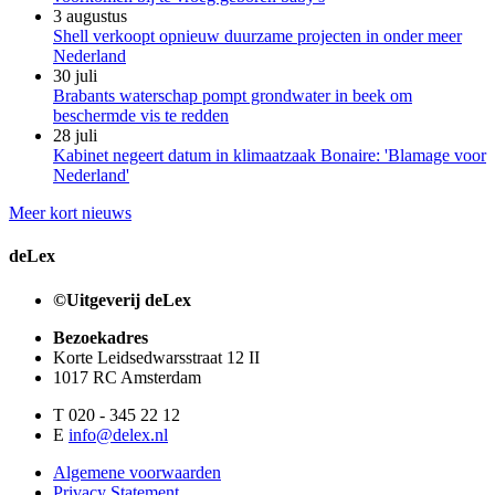
3 augustus
Shell verkoopt opnieuw duurzame projecten in onder meer
Nederland
30 juli
Brabants waterschap pompt grondwater in beek om
beschermde vis te redden
28 juli
Kabinet negeert datum in klimaatzaak Bonaire: 'Blamage voor
Nederland'
Meer kort nieuws
deLex
©Uitgeverij deLex
Bezoekadres
Korte Leidsedwarsstraat 12 II
1017 RC Amsterdam
T 020 - 345 22 12
E
info@delex.nl
Algemene voorwaarden
Privacy Statement